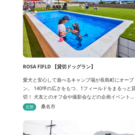
ROSA FIFLD 【貸切ドッグラン】
愛犬と安心して遊べるキャンプ場が長島町にオープ
ン。 140坪の広さをもつ、1フィールドをまるっと
切！ 犬友とのオフ会や撮影会などの企画イベントや
手ぶらBBQ等、自由に行うことができます。 フー
桑名市
北勢
メニューも豊富で手ぶらでBBQを予算に合わせてお
選びいただき、楽しんでいただくことがてぎます。
ドックランは全面人工芝で水はけもよく、ワンちゃ