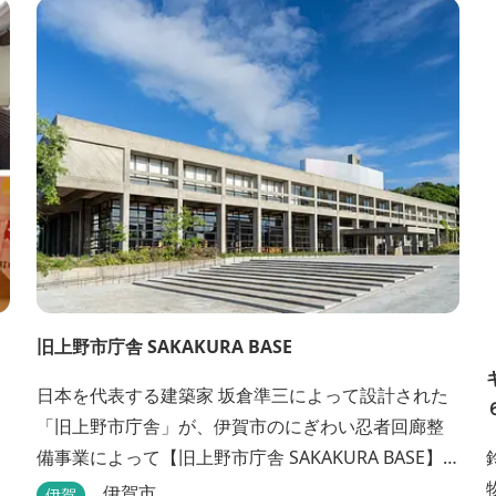
旧上野市庁舎 SAKAKURA BASE
日本を代表する建築家 坂倉準三によって設計された
「旧上野市庁舎」が、伊賀市のにぎわい忍者回廊整
備事業によって【旧上野市庁舎 SAKAKURA BASE】
として生まれ変わりました。 館内には図書館やホテ
伊賀市
伊賀