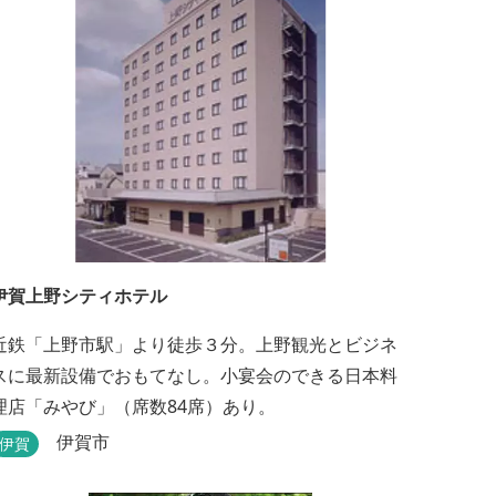
伊賀上野シティホテル
近鉄「上野市駅」より徒歩３分。上野観光とビジネ
スに最新設備でおもてなし。小宴会のできる日本料
理店「みやび」（席数84席）あり。
伊賀市
伊賀