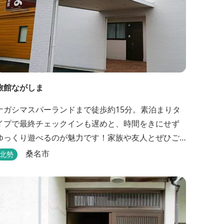
旅館ながしま
ナガシマスパーランドまで徒歩約15分。素泊まりタ
イプで最終チェックインも遅めと、時間をきにせず
ゆっくり遊べるのが魅力です！家族や友人とぜひご
利用ください。
桑名市
北勢