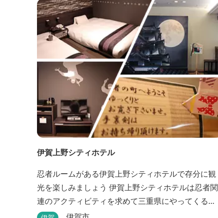
伊賀上野シティホテル
忍者ルームがある伊賀上野シティホテルで存分に観
光を楽しみましょう 伊賀上野シティホテルは忍者関
連のアクティビティを求めて三重県にやってくる
人々に人気のホテルです。こちらのホテルには、忍
伊賀市
伊賀