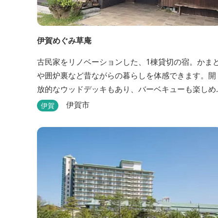
伊賀めぐみ草庵
古民家をリノベーションした、1棟貸切の宿。かま
や囲炉裏など昔ながらの暮らしを体感できます。開
放的なウッドデッキもあり、バーベキューも楽しめ
ます。
伊賀市
伊賀