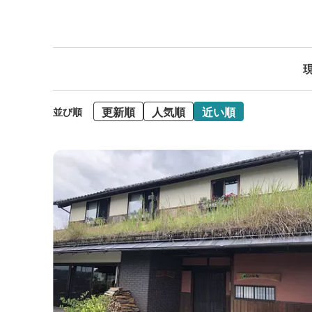
現
更新順
人気順
近い順
並び順