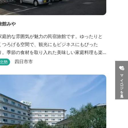
旅館みや
家庭的な雰囲気が魅力の民宿旅館です。ゆったりと
くつろげる空間で、観光にもビジネスにもぴった
り。季節の食材を取り入れた美味しい家庭料理も楽
しめます。
四日市市
北勢
マイページを見る