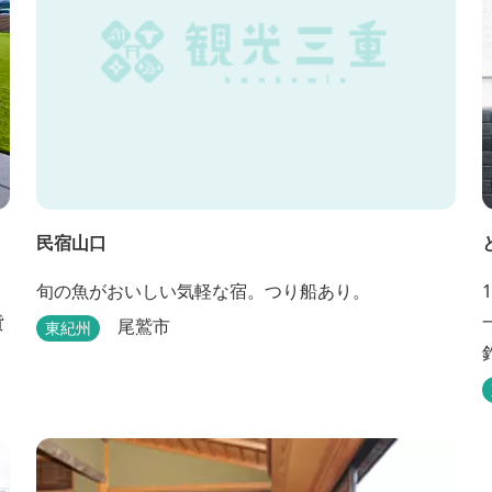
民宿山口
旬の魚がおいしい気軽な宿。つり船あり。
貸
尾鷲市
東紀州
ド