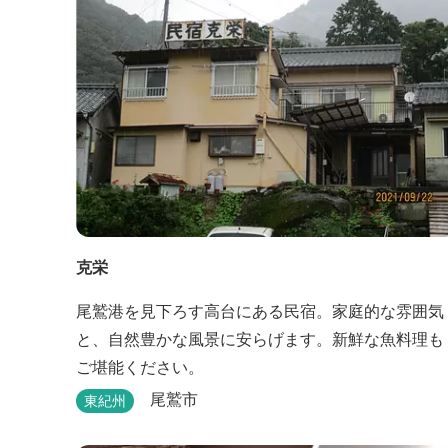
んの汚れを気にすることなく自由に遊べ、エリア...
克栄
尾鷲港を見下ろす高台にある民宿。家庭的な雰囲気
と、自然豊かな風景に安らげます。新鮮な魚料理も
ご堪能ください。
尾鷲市
東紀州