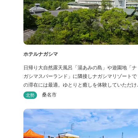
ホテルナガシマ
日帰り大自然露天風呂「湯あみの島」や遊園地「ナ
ガシマスパーランド」に隣接しナガシマリゾートで
の滞在には最適。ゆとりと癒しを体験していただけ
る雰囲気が人気
桑名市
北勢