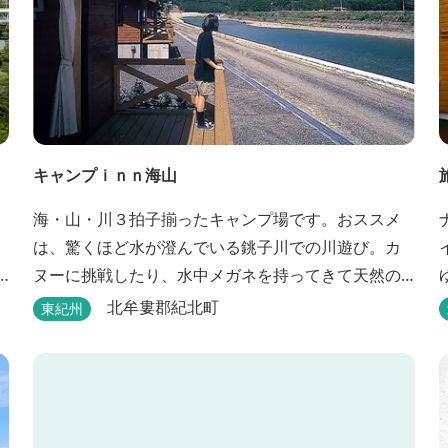
キャンプｉｎｎ海山
海・山・川３拍子揃ったキャンプ場です。おススメ
は、驚くほど水が澄んでいる銚子川での川遊び。カ
ヌーに挑戦したり、水中メガネを持ってきて天然の
水族館をのぞいてみたり。 また、ウッディークラフ
北牟婁郡紀北町
東紀州
ト教室やストーンクラフト教室など各種イベントも
盛りだくさん。森林浴を楽しんだり、一日中遊び、
ゆったりできます。 紀北町の海の幸をふんだんに使
った海鮮・焼肉バーベキュー。家族で，グループ
で、海辺や川遊び...