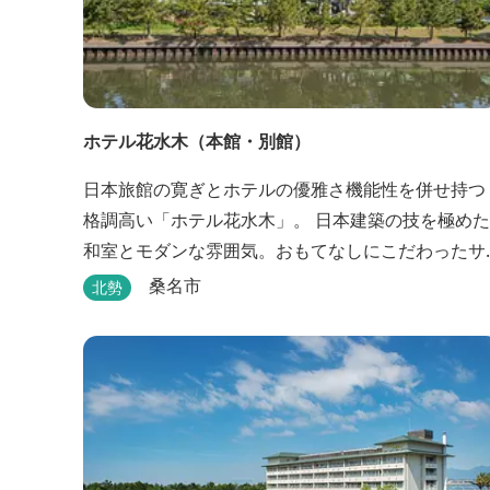
ホテル花水木（本館・別館）
日本旅館の寛ぎとホテルの優雅さ機能性を併せ持つ
格調高い「ホテル花水木」。 日本建築の技を極めた
和室とモダンな雰囲気。おもてなしにこだわったサ
ービスと露天風呂や四季折々旬のお料理をご満喫い
桑名市
北勢
ただけます。