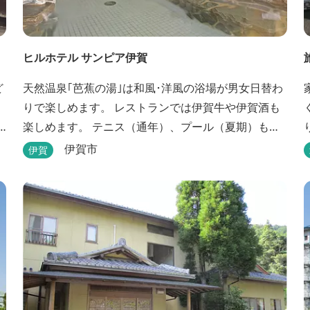
ヒルホテル サンピア伊賀
ど
天然温泉｢芭蕉の湯｣は和風･洋風の浴場が男女日替わ
りで楽しめます。 レストランでは伊賀牛や伊賀酒も
楽しめます。 テニス（通年）、プール（夏期）もあ
ります。 伊賀流手裏剣道場、忍者変身処を常設して
伊賀市
伊賀
おります。 ★ＨＰが新しくなりました！
http://www.hh-sunpia-iga.co.jp ※日替わりランチ、
日替わり薬湯などがタイムリーにチェックできま
す。