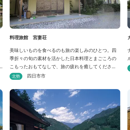
料理旅館 宮妻荘
美味しいものを食べるのも旅の楽しみのひとつ。四
季折々の旬の素材を活かした日本料理とまごころの
こもったおもてなしで、旅の疲れを癒してくださ
い。
四日市市
北勢