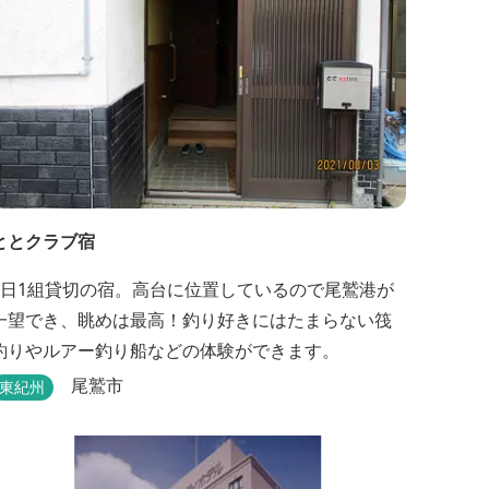
ととクラブ宿
1日1組貸切の宿。高台に位置しているので尾鷲港が
一望でき、眺めは最高！釣り好きにはたまらない筏
釣りやルアー釣り船などの体験ができます。
尾鷲市
東紀州