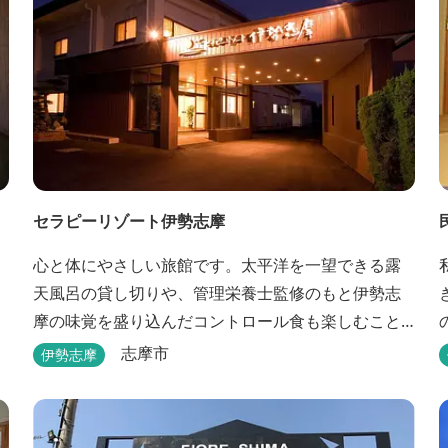
セラピーリゾート伊勢志摩
心と体にやさしい旅館です。太平洋を一望できる露
シ
天風呂の貸し切りや、管理栄養士監修のもと伊勢志
摩の味覚を盛り込んだコントロール食も楽しむこと
ができます。
志摩市
伊勢志摩