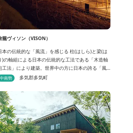
旅籠ヴィソン（VISON）
日本の伝統的な「風流」を感じる 柱(はしら)と梁(は
り)の軸組による日本の伝統的な工法である「木造軸
組工法」により建築。世界中の方に日本の誇る「風
流」を体験して頂けるよう窓際など細かいディテー
多気郡多気町
中南勢
ルにこだわりました。4棟から成る旅籠棟では各棟1
階に入居するテナントプロデュースにより洗練され
た世界観を各客室でお楽しみいただけ...