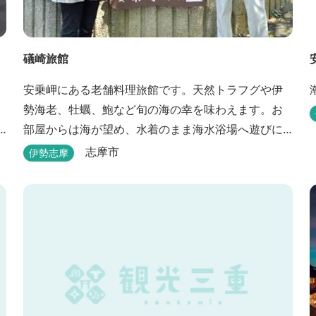
礒崎旅館
安乗岬にある老舗料理旅館です。天然トラフグや伊
勢海老、牡蠣、鮑など旬の海の幸を味わえます。お
部屋からは海が望め、水着のまま海水浴場へ遊びに
行けます。
志摩市
伊勢志摩