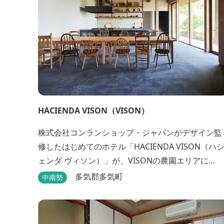
HACIENDA VISON（VISON）
株式会社コンランショップ・ジャパンがデザイン監
修したはじめてのホテル「HACIENDA VISON（ハ
ェンダ ヴィソン）」が、VISONの農園エリアに
8/1(木)オープン。 VISONでも最も緑豊かな農園エリ
多気郡多気町
中南勢
アに建つHACIENDA VISON。 ホテル名
の“HACIENDA”は、スペイン語で荘園の主の館を...