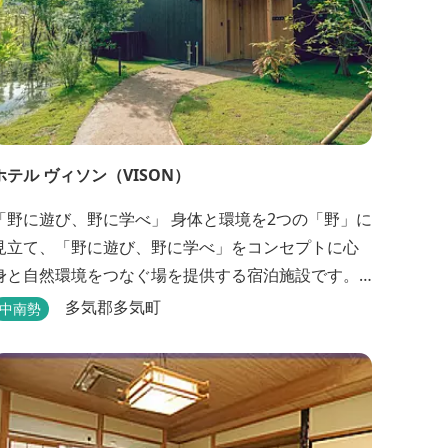
ホテル ヴィソン（VISON）
野に遊び、野に学べ」 身体と環境を2つの「野」に
見立て、「野に遊び、野に学べ」をコンセプトに心
身と自然環境をつなぐ場を提供する宿泊施設です。 5
タイプの客室全155室からなるホテル棟と、プライベ
多気郡多気町
中南勢
ートな滞在が楽しめる一棟独立型のヴィラ6棟がござ
います。