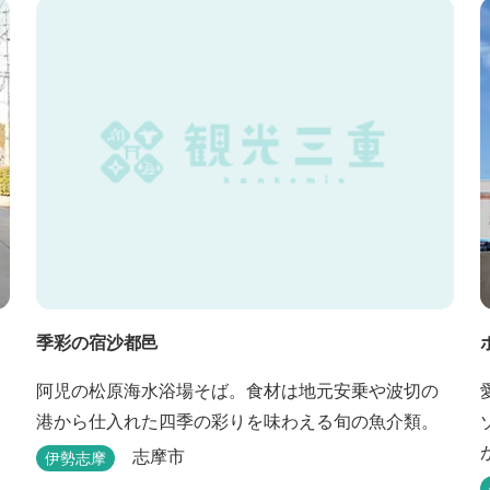
と一緒に泊まれる宿泊棟もあり、「週末、ペットと
ゆっくり過ごしたい」という利用客も多いです。
季彩の宿沙都邑
阿児の松原海水浴場そば。食材は地元安乗や波切の
港から仕入れた四季の彩りを味わえる旬の魚介類。
志摩市
伊勢志摩