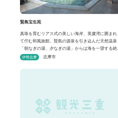
賢島宝生苑
真珠を育むリアス式の美しい海岸、英虞湾に囲まれ
て佇む和風旅館。賢島の源泉を引き込んだ天然温泉
「朝なぎの湯、夕なぎの湯」からは海を一望する絶
景を愉しめる。また、夕食では海の幸を中心とした
志摩市
伊勢志摩
和会席でおもてなしいたします。