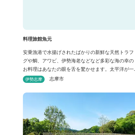
料理旅館魚元
安乗漁港で水揚げされたばかりの新鮮な天然トラフ
グや鯛、アワビ、伊勢海老などなど多彩な海の幸の
お料理はあなたの眼を舌を驚かせます。太平洋が一
望できる静かな宿。
志摩市
伊勢志摩