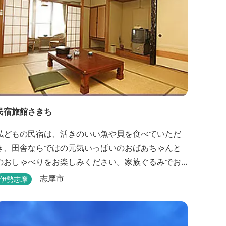
民宿旅館さきち
私どもの民宿は、活きのいい魚や貝を食べていただ
き、田舎ならではの元気いっぱいのおばあちゃんと
のおしゃべりをお楽しみください。家族ぐるみでお
世話させていただきます！
志摩市
伊勢志摩