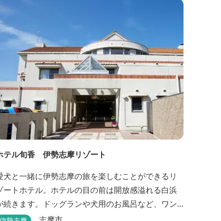
ホテル旬香 伊勢志摩リゾート
愛犬と一緒に伊勢志摩の旅を楽しむことができるリ
ゾートホテル。ホテルの目の前は開放感溢れる白浜
が続きます。ドッグランや犬用のお風呂など、ワン
ちゃんも喜ぶサービスがたくさん。
志摩市
伊勢志摩