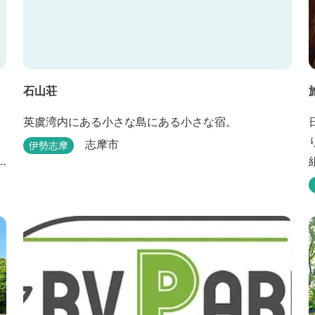
石山荘
英虞湾内にある小さな島にある小さな宿。
志摩市
伊勢志摩