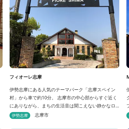
フィオーレ志摩
伊勢志摩にある人気のテーマパーク「志摩スペイン
村」から車で約10分。 志摩市の中心部からすぐ近く
にありながら、まちの生活音は聞こえない静かなロ
ケーションと、木の温もりを感じる本格的なコテー
志摩市
伊勢志摩
ジは、非日常の時間を過ごすにはぴったり。ペット