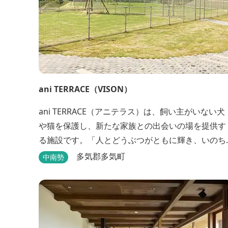
ani TERRACE（VISON）
ani TERRACE（アニテラス）は、飼い主がいない犬
や猫を保護し、新たな家族との出会いの場を提供す
る施設です。「人とどうぶつがともに輝き、いのち
を照らす」をコンセプトに、ペット保険事業を行う
多気郡多気町
中南勢
アニコムグループが運営します。また、本施設で
は、飼い主様と一緒にVISONへ訪れたペットを一時
的にお預かりするペットホテルをご用意しているほ
か、広々...