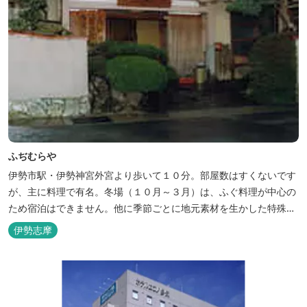
ふぢむらや
伊勢市駅・伊勢神宮外宮より歩いて１０分。部屋数はすくないです
が、主に料理で有名。冬場（１０月～３月）は、ふぐ料理が中心の
ため宿泊はできません。他に季節ごとに地元素材を生かした特殊料
理もお楽しみ頂けます。
伊勢志摩