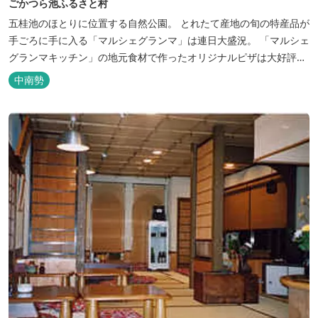
ごかつら池ふるさと村
五桂池のほとりに位置する自然公園。 とれたて産地の旬の特産品が
手ごろに手に入る「マルシェグランマ」は連日大盛況。 「マルシェ
グランマキッチン」の地元食材で作ったオリジナルピザは大好評！
バーベキューも楽しめます。食材と必要な道具がセットになった
中南勢
「手ぶらバーベキューセット」も人気です。 『ごかつら池どうぶつ
パーク』近くにあります。 多気町観光協会のフェイスブックでは多
気町のローカ...