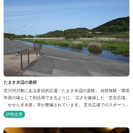
たまき水辺の楽校
宮川河川敷にある多目的広場「たまき水辺の楽校」 自然体験・環境
学習の場として利活用できるように、 広さを確保した「芝生広場」
「せせらぎ水路」等が整備されています。 芝生広場でのスポーツや
バーベキューはもちろん、 車での乗り入れも可能なため、オートキ
伊勢志摩
ャンプなどもお楽しみいただけます！ 火災防止のため、バーベキュ
ー･焚火等をする際は、 直火にならないように焚火台･コンロ等を