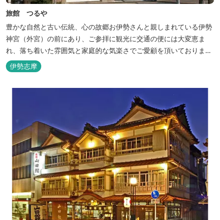
旅館 つるや
豊かな自然と古い伝統、心の故郷お伊勢さんと親しまれている伊勢
神宮（外宮）の前にあり、ご参拝に観光に交通の便には大変恵ま
れ、落ち着いた雰囲気と家庭的な気楽さでご愛顧を頂いておりま
す。
伊勢志摩