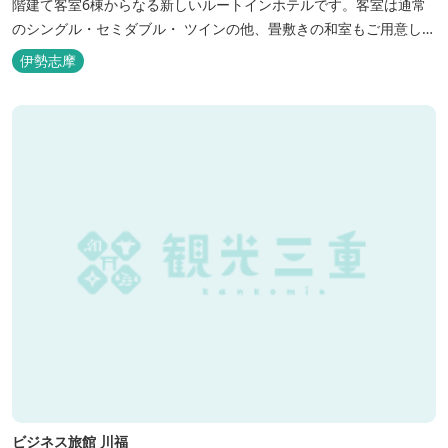
階建て客室6棟からなる新しいルートインホテルです。客室は通常
のシングル・セミダブル・ ツインの他、畳敷きの和室もご用意して
おります。 （和室はベッドが設置されています）靴を脱いでお部屋
伊勢志摩
でおくつろぎください。 また、朝食バイキング無料サービス（営業
時間6:30～900）、大浴場完備、全室インターネット回線完備（Wi-
Fi・LAN接...
ビジネス旅館 川福