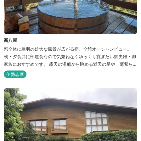
新八屋
窓全体に鳥羽の雄大な風景が広がる宿。全館オーシャンビュー。
朝・夕食共に部屋食なので気兼ねなくゆっくり寛ぎたい御夫婦・御
家族におすすめです。 露天の湯船から眺める満天の星や、薄紫ら染
まる朝の海は一見の価値有。夕食は旬の素材を大釜で蒸し上げる名
伊勢志摩
物「五右衛門蒸し」、鯛や伊勢海老の舟盛りに海鮮鍋も。