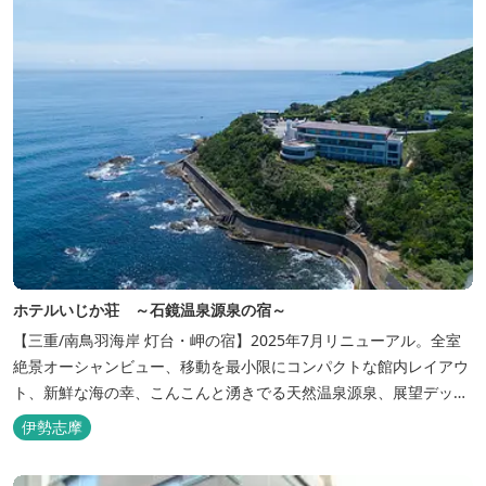
ホテルいじか荘 ～石鏡温泉源泉の宿～
【三重/南鳥羽海岸 灯台・岬の宿】2025年7月リニューアル。全室
絶景オーシャンビュー、移動を最小限にコンパクトな館内レイアウ
ト、新鮮な海の幸、こんこんと湧きでる天然温泉源泉、展望デッ
キ〜いじか灯台テラス〜からの眺望が自慢のリトリートホテル。
伊勢志摩