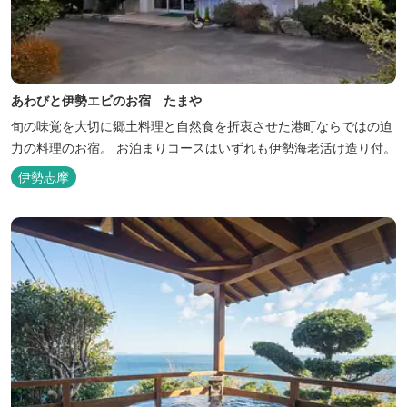
あわびと伊勢エビのお宿 たまや
旬の味覚を大切に郷土料理と自然食を折衷させた港町ならではの迫
力の料理のお宿。 お泊まりコースはいずれも伊勢海老活け造り付。
伊勢志摩