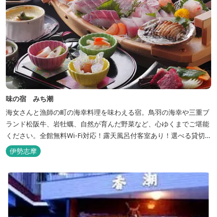
味の宿 みち潮
海女さんと漁師の町の海幸料理を味わえる宿。鳥羽の海幸や三重ブ
ランド松阪牛、岩牡蠣、自然が育んだ野菜など、心ゆくまでご堪能
ください。全館無料Wi-Fi対応！露天風呂付客室あり！選べる貸切
風呂も人気♪相差町内にはパワースポット石神さん（神明神社）あ
伊勢志摩
り！伊勢神宮・おかげ横丁まで最短40分！鳥羽十景にも選ばれた千
鳥ヶ浜は当館の目の前！宿を一歩出れば、満天の星空！周りに何も
ない場所だからこそ、星空がき...