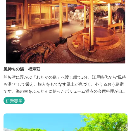
風待ちの湯 福寿荘
的矢湾に浮かぶ「わたかの島」へ渡し船で3分。江戸時代から“風待
ち港”として栄え、旅人をもてなす風土が息づく、心うるおう島宿
です。海の幸をふんだんに使ったボリューム満点の会席料理が自
慢。肌にやさしい天然の療養泉が満喫できるお風呂は、伊勢志摩最
伊勢志摩
大級の庭園露天風呂です。