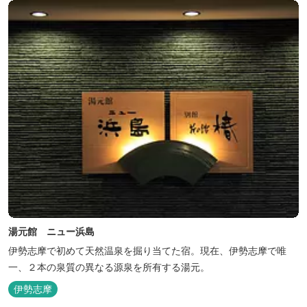
湯元館 ニュー浜島
伊勢志摩で初めて天然温泉を掘り当てた宿。現在、伊勢志摩で唯
一、２本の泉質の異なる源泉を所有する湯元。
伊勢志摩