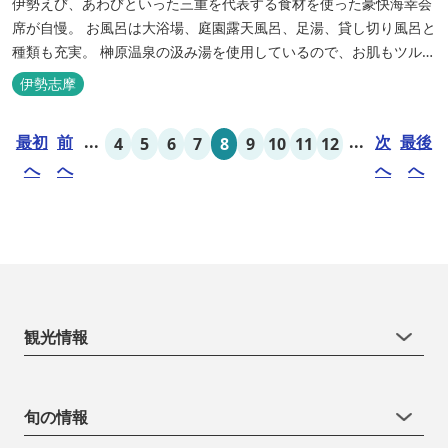
伊勢えび、あわびといった三重を代表する食材を使った豪快海幸会
席が自慢。 お風呂は大浴場、庭園露天風呂、足湯、貸し切り風呂と
種類も充実。 榊原温泉の汲み湯を使用しているので、お肌もツルツ
ルに。
伊勢志摩
最初
前
...
...
次
最後
4
5
6
7
8
9
10
11
12
へ
へ
へ
へ
観光情報
旬の情報