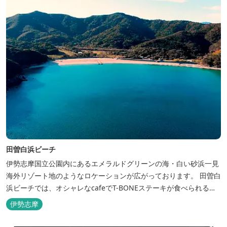
田曽白浜ビーチ
伊勢志摩国立公園内にあるエメラルドグリーンの海・白い砂浜一見
海外リゾート地のようなロケーションが広がっております。 田曽白
浜ビーチでは、オシャレなcafeでT-BONEステーキが食べられる。
又、海を見ながら黄昏るのもよし、アクティブにマリンアクティビ
伊勢志摩
ティ・スカイダイビング・ヘリコプタークルージングを体験するこ
ともできます。 是非、田曽白浜にございます施設紹介のVTRをご参