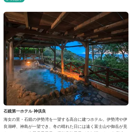
石鏡第一ホテル 神倶良
海女の里・石鏡の伊勢湾を一望する高台に建つホテル。伊勢湾や伊
良湖岬、神島が一望でき、冬の晴れた日には遠く富士山や御岳が見