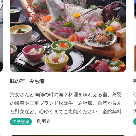
味の宿 みち潮
海女さんと漁師の町の海幸料理を味わえる宿。鳥羽
の海幸や三重ブランド松阪牛、岩牡蠣、自然が育ん
だ野菜など、心ゆくまでご堪能ください。全館無料
Wi-Fi対応！露天風呂付客室あり！選べる貸切風呂も
鳥羽市
伊勢志摩
人気♪相差町内にはパワースポット石神さん（神明神