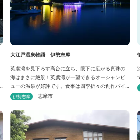
大江戸温泉物語 伊勢志摩
英虞湾を見下ろす高台に立ち、眼下に広がる真珠の
海はまさに絶景！英虞湾が一望できるオーシャンビ
ューの温泉が好評です。食事は四季折々の創作バイ
キングが楽しめます。 英虞湾のかご漁を体験できる
志摩市
伊勢志摩
クルーズ船は毎日運行しており、漁で獲れた魚を食
べることもできます。