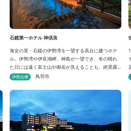
石鏡第一ホテル 神倶良
海女の里・石鏡の伊勢湾を一望する高台に建つホテ
ル。伊勢湾や伊良湖岬、神島が一望でき、冬の晴れ
た日には遠く富士山や御岳が見えることも。絶景露
天風呂と貸切家族風呂が大好評です。 伊勢志摩の新
鳥羽市
伊勢志摩
鮮な海の幸をふんだんに使った味覚自慢の人情味あ
ふれる温泉宿です。