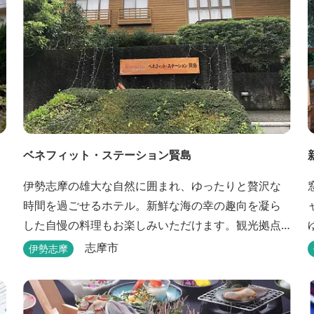
ベネフィット・ステーション賢島
伊勢志摩の雄大な自然に囲まれ、ゆったりと贅沢な
時間を過ごせるホテル。新鮮な海の幸の趣向を凝ら
した自慢の料理もお楽しみいただけます。観光拠点
としても最適です。
志摩市
伊勢志摩