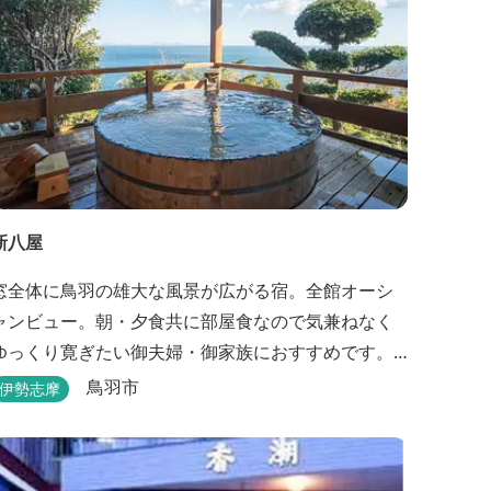
新八屋
窓全体に鳥羽の雄大な風景が広がる宿。全館オーシ
ャンビュー。朝・夕食共に部屋食なので気兼ねなく
ゆっくり寛ぎたい御夫婦・御家族におすすめです。
露天の湯船から眺める満天の星や、薄紫ら染まる朝
鳥羽市
伊勢志摩
の海は一見の価値有。夕食は旬の素材を大釜で蒸し
上げる名物「五右衛門蒸し」、鯛や伊勢海老の舟盛
りに海鮮鍋も。