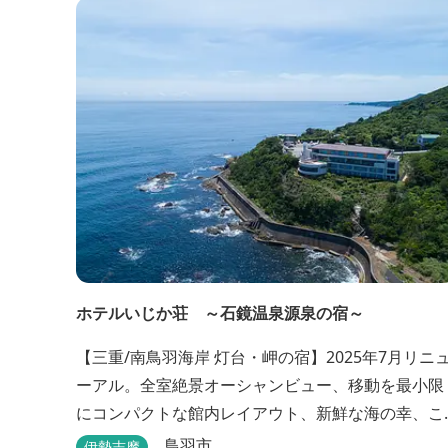
ホテルいじか荘 ～石鏡温泉源泉の宿～
【三重/南鳥羽海岸 灯台・岬の宿】2025年7月リニ
ーアル。全室絶景オーシャンビュー、移動を最小限
にコンパクトな館内レイアウト、新鮮な海の幸、こ
んこんと湧きでる天然温泉源泉、展望デッキ〜いじ
鳥羽市
伊勢志摩