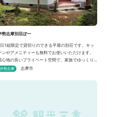
伊勢志摩別荘ぽー
1日1組限定で貸切りのできる平屋の別荘です。キッ
チンやアメニティーも無料でお使いいただけます。
居心地の良いプライベート空間で、家族でゆっくり
と過ごすことができます。
志摩市
伊勢志摩