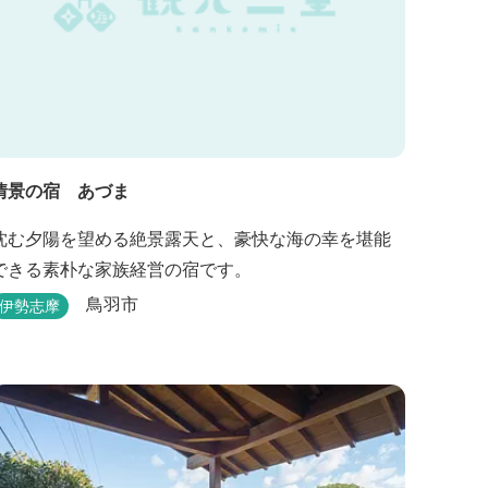
情景の宿 あづま
沈む夕陽を望める絶景露天と、豪快な海の幸を堪能
できる素朴な家族経営の宿です。
鳥羽市
伊勢志摩