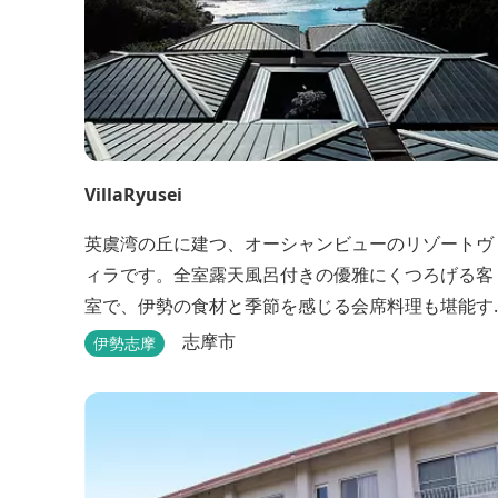
VillaRyusei
英虞湾の丘に建つ、オーシャンビューのリゾートヴ
ィラです。全室露天風呂付きの優雅にくつろげる客
室で、伊勢の食材と季節を感じる会席料理も堪能す
ることができます。
志摩市
伊勢志摩