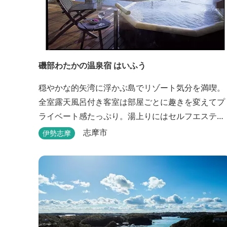
磯部わたかの温泉宿 はいふう
穏やかな的矢湾に浮かぶ島でリゾート気分を満喫。
全室露天風呂付き客室は部屋ごとに趣きを変えてプ
ライベート感たっぷり。湯上りにはセルフエステ
を。伊勢志摩の旬を濃縮した創作和会席をダイニン
志摩市
伊勢志摩
グで。