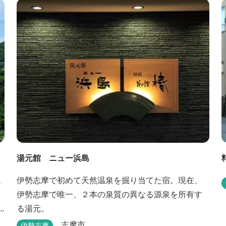
社）あり！伊勢神宮・おかげ横丁まで最短40分！鳥
羽十景にも選ばれた千鳥ヶ浜は当館の目の前！宿を
一歩出れば、満天の星空！周りに何もない場所だか
らこそ、星空がき...
湯元館 ニュー浜島
ュ
伊勢志摩で初めて天然温泉を掘り当てた宿。現在、
伊勢志摩で唯一、２本の泉質の異なる源泉を所有す
る湯元。
志摩市
伊勢志摩