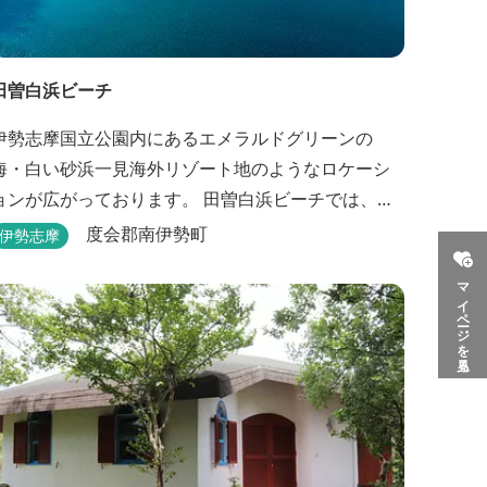
田曽白浜ビーチ
伊勢志摩国立公園内にあるエメラルドグリーンの
海・白い砂浜一見海外リゾート地のようなロケーシ
ンが広がっております。 田曽白浜ビーチでは、オ
シャレなcafeでT-BONEステーキが食べられる。 又、
度会郡南伊勢町
伊勢志摩
海を見ながら黄昏るのもよし、アクティブにマリン
マイページを見る
アクティビティ・スカイダイビング・ヘリコプター
クルージングを体験することもできます。 是非、田
曽白浜にございます施設紹介のVTRをご参照く...