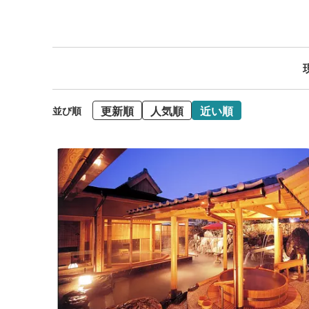
更新順
人気順
近い順
並び順