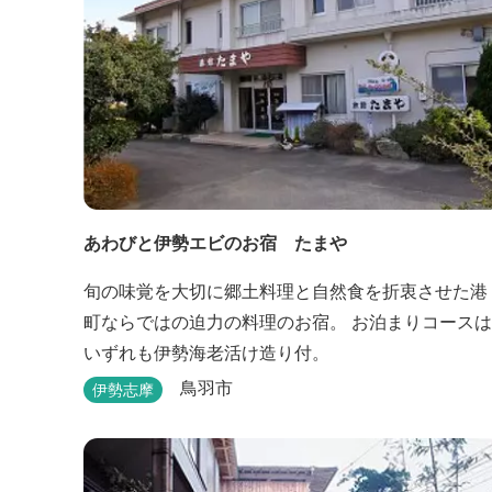
あわびと伊勢エビのお宿 たまや
旬の味覚を大切に郷土料理と自然食を折衷させた港
町ならではの迫力の料理のお宿。 お泊まりコースは
いずれも伊勢海老活け造り付。
鳥羽市
伊勢志摩