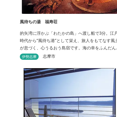
風待ちの湯 福寿荘
的矢湾に浮かぶ「わたかの島」へ渡し船で3分。江
時代から“風待ち港”として栄え、旅人をもてなす風
が息づく、心うるおう島宿です。海の幸をふんだん
に使ったボリューム満点の会席料理が自慢。肌にや
志摩市
伊勢志摩
さしい天然の療養泉が満喫できるお風呂は、伊勢志
摩最大級の庭園露天風呂です。