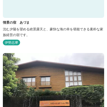
情景の宿 あづま
沈む夕陽を望める絶景露天と、豪快な海の幸を堪能できる素朴な家
族経営の宿です。
伊勢志摩