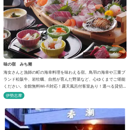
味の宿 みち潮
海女さんと漁師の町の海幸料理を味わえる宿。鳥羽の海幸や三重ブ
ランド松阪牛、岩牡蠣、自然が育んだ野菜など、心ゆくまでご堪能
ください。全館無料Wi-Fi対応！露天風呂付客室あり！選べる貸切
風呂も人気♪相差町内にはパワースポット石神さん（神明神社）あ
伊勢志摩
り！伊勢神宮・おかげ横丁まで最短40分！鳥羽十景にも選ばれた千
鳥ヶ浜は当館の目の前！宿を一歩出れば、満天の星空！周りに何も
ない場所だからこそ、星空がき...