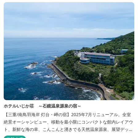
ホテルいじか荘 ～石鏡温泉源泉の宿～
【三重/南鳥羽海岸 灯台・岬の宿】2025年7月リニューアル。全室
絶景オーシャンビュー、移動を最小限にコンパクトな館内レイアウ
ト、新鮮な海の幸、こんこんと湧きでる天然温泉源泉、展望デッ
キ〜いじか灯台テラス〜からの眺望が自慢のリトリートホテル。