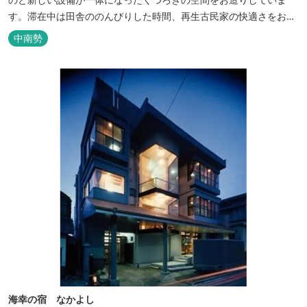
す。滞在中は田舎ののんびりした時間、再生古民家の快適さをお楽
しみください。 【時間】 《 チェックイン 》 15：00～20：00の間
中南勢
にお願いいたします。 《 チェックアウト 》 10：00まで 【御利用
料金】 一日一組様１棟貸し（定員５名） 一...
海幸の宿 なかよし