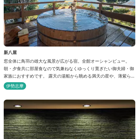
新八屋
窓全体に鳥羽の雄大な風景が広がる宿。全館オーシャンビュー。
朝・夕食共に部屋食なので気兼ねなくゆっくり寛ぎたい御夫婦・御
家族におすすめです。 露天の湯船から眺める満天の星や、薄紫ら染
まる朝の海は一見の価値有。夕食は旬の素材を大釜で蒸し上げる名
伊勢志摩
物「五右衛門蒸し」、鯛や伊勢海老の舟盛りに海鮮鍋も。