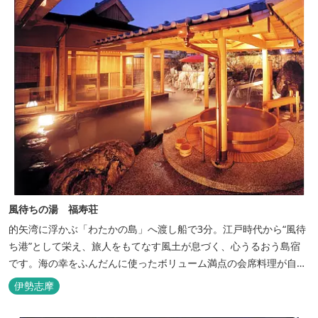
風待ちの湯 福寿荘
的矢湾に浮かぶ「わたかの島」へ渡し船で3分。江戸時代から“風待
ち港”として栄え、旅人をもてなす風土が息づく、心うるおう島宿
です。海の幸をふんだんに使ったボリューム満点の会席料理が自
慢。肌にやさしい天然の療養泉が満喫できるお風呂は、伊勢志摩最
伊勢志摩
大級の庭園露天風呂です。