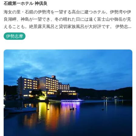
石鏡第一ホテル 神倶良
海女の里・石鏡の伊勢湾を一望する高台に建つホテル。伊勢湾や伊
良湖岬、神島が一望でき、冬の晴れた日には遠く富士山や御岳が見
えることも。絶景露天風呂と貸切家族風呂が大好評です。 伊勢志摩
の新鮮な海の幸をふんだんに使った味覚自慢の人情味あふれる温泉
伊勢志摩
宿です。