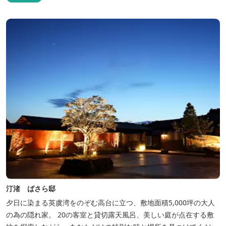
汀渚 ばさら邸
夕日に染まる英虞湾をのぞむ高台に立つ、敷地面積5,000坪の大人
の為の隠れ家。 20の客室と貸切露天風呂、美しい庭が点在する敷