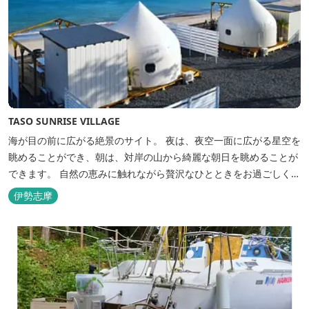
TASO SUNRISE VILLAGE
海が目の前に広がる絶景のサイト。 夜は、夜空一面に広がる星空を
眺めることができ、朝は、対岸の山から綺麗な朝日を眺めることが
できます。 自然の恵みに触れながら贅沢なひとときをお過ごしくだ
さい。 ウッドテラスでのバーベキューを楽しむこともでき、BBQ
伊勢志摩
初心者でも安心のガスBBQ台をご用意しております。 また、海岸
を散策しながら海風を感じるのもよし、インスタントハウス内でリ
ラックスする...