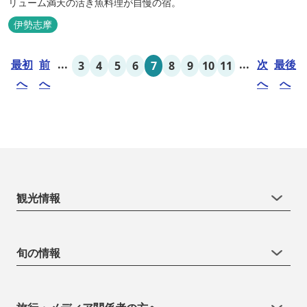
リューム満天の活き魚料理が自慢の宿。
伊勢志摩
最初
前
...
...
次
最後
3
4
5
6
7
8
9
10
11
へ
へ
へ
へ
観光情報
旬の情報