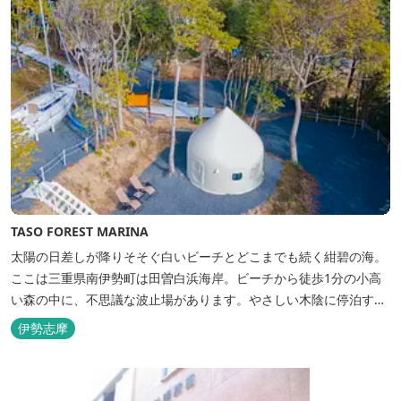
TASO FOREST MARINA
太陽の日差しが降りそそぐ白いビーチとどこまでも続く紺碧の海。
ここは三重県南伊勢町は田曽白浜海岸。ビーチから徒歩1分の小高
い森の中に、不思議な波止場があります。やさしい木陰に停泊する
のは3艇のヨット。日本初の森のマリーナです。 航海の気分高まる
伊勢志摩
インテリアは見た目からは想像できないほど広く、くつろぎの空
間。夏場でもエアコン完備で快適にお過ごしいただけます。甲板の
上に寝転んで夜空を見上げれば...