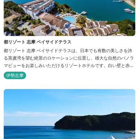
都リゾート 志摩 ベイサイドテラス
都リゾート 志摩 ベイサイドテラスは、日本でも有数の美しさを誇
る英虞湾を望む絶景のロケーションに位置し、雄大な自然のパノラ
マビューをお楽しみいただけるリゾートホテルです。白い壁と赤瓦
の屋根が連なる外観が印象的で、開放的なスパニッシュスタイルを
伊勢志摩
取り入れた建築美は陽気で自由な寛ぎを感じさせ、まるで異国に足
を踏み入れたと錯覚するほど、どこを歩いても絵になるホテルで
す。