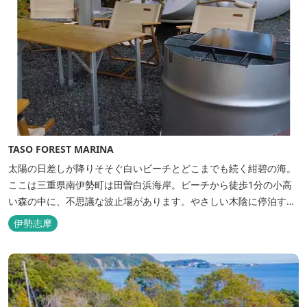
TASO FOREST MARINA
太陽の日差しが降りそそぐ白いビーチとどこまでも続く紺碧の海。
ここは三重県南伊勢町は田曽白浜海岸。ビーチから徒歩1分の小高
い森の中に、不思議な波止場があります。やさしい木陰に停泊する
のは3艇のヨット。日本初の森のマリーナです。 航海の気分高まる
伊勢志摩
インテリアは見た目からは想像できないほど広く、くつろぎの空
間。夏場でもエアコン完備で快適にお過ごしいただけます。甲板の
上に寝転んで夜空を見上げれば...