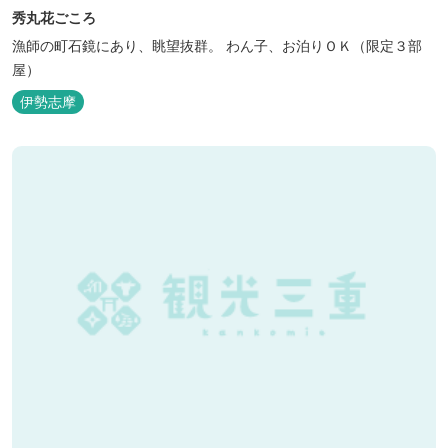
秀丸花ごころ
漁師の町石鏡にあり、眺望抜群。 わん子、お泊りＯＫ（限定３部
屋）
伊勢志摩