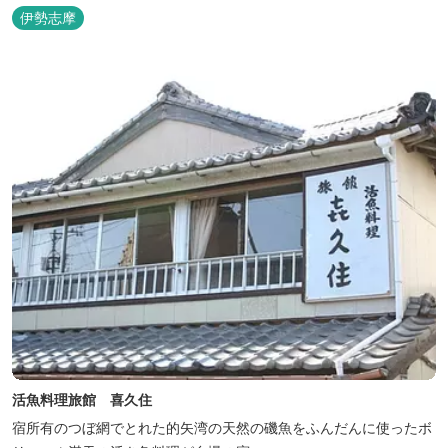
又、海を見ながら黄昏るのもよし、アクティブにマリンアクティビ
伊勢志摩
ティ・スカイダイビング・ヘリコプタークルージングを体験するこ
ともできます。 是非、田曽白浜にございます施設紹介のVTRをご参
照く...
活魚料理旅館 喜久住
宿所有のつぼ網でとれた的矢湾の天然の磯魚をふんだんに使ったボ