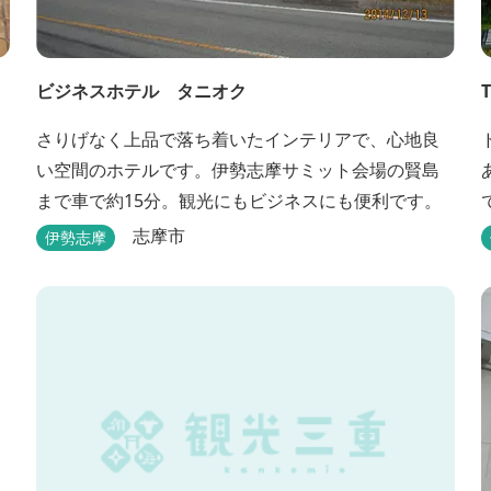
ビジネスホテル タニオク
さりげなく上品で落ち着いたインテリアで、心地良
い空間のホテルです。伊勢志摩サミット会場の賢島
まで車で約15分。観光にもビジネスにも便利です。
ナ
志摩市
伊勢志摩