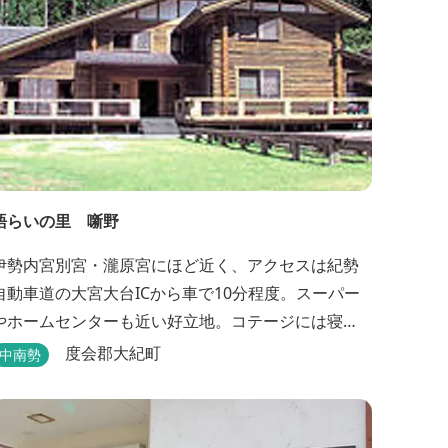
語らいの里 噺野
伊勢内宮別宮・瀧原宮にほど近く、アクセスは紀勢
自動車道の大宮大台ICから車で10分程度。スーパー
やホームセンターも近い好立地。コテージには寝
具・エアコン・テレビ・冷蔵庫完備で季節を問わず
度会郡大紀町
中南勢
楽しめます。 食器・調理器具の揃った自炊棟や24時
間利用可能なシャワールームなど充実の設備で快適
にお過ごしいただけます。施設内には噺野温泉もあ