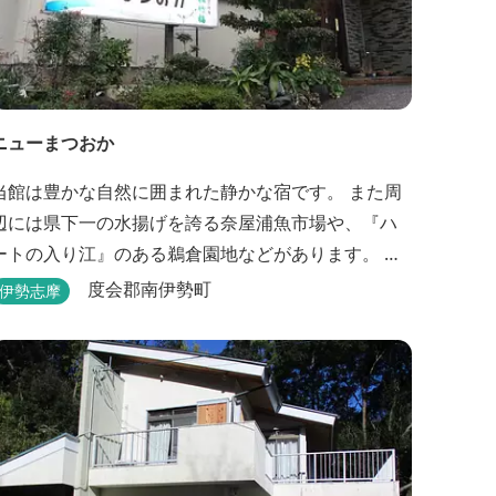
ニューまつおか
当館は豊かな自然に囲まれた静かな宿です。 また周
辺には県下一の水揚げを誇る奈屋浦魚市場や、『ハ
ートの入り江』のある鵜倉園地などがあります。 ジ
ェット風呂で旅の疲れを癒し、新鮮な海の幸をどう
度会郡南伊勢町
伊勢志摩
ぞお楽しみください。 ゆったりと・・のんびり
と・・くつろぎの時間がここにあります。