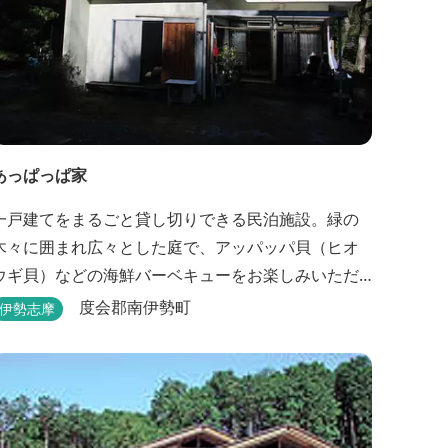
あっぱっぱ家
一戸建てをまるごと貸し切りできる民泊施設。緑の
木々に囲まれ広々とした庭で、アッパッパ貝（ヒオ
ウギ貝）などの海鮮バーベキューをお楽しみいただ
けます。
度会郡南伊勢町
伊勢志摩