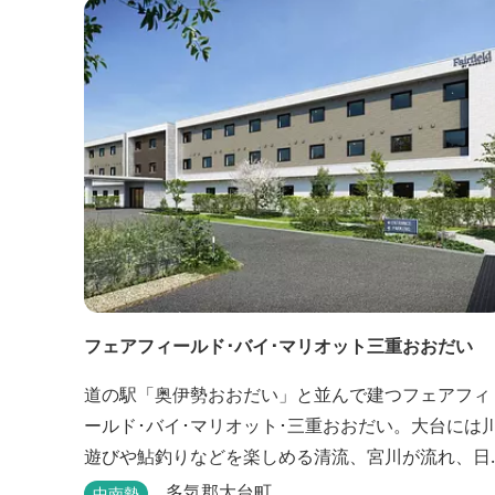
光情報は、松阪観光インフォメーションサイト ワ
クワ...
フェアフィールド･バイ･マリオット三重おおだい
道の駅「奥伊勢おおだい」と並んで建つフェアフィ
ールド･バイ･マリオット･三重おおだい。大台には
遊びや鮎釣りなどを楽しめる清流、宮川が流れ、日
本屈指の峡谷コースである大杉谷登山道や、登山初
多気郡大台町
中南勢