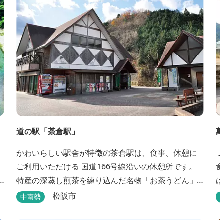
道の駅「茶倉駅」
かわいらしい駅舎が特徴の茶倉駅は、食事、休憩に
ご利用いただける 国道166号線沿いの休憩所です。
特産の深蒸し煎茶を練り込んだ名物「お茶うどん」
や地域の特産品（お茶、しいたけ等）を販売。 吊り
です。 駅
松阪市
中南勢
橋をわたれば宿泊施設のエバーグレイズ香肌峡まで