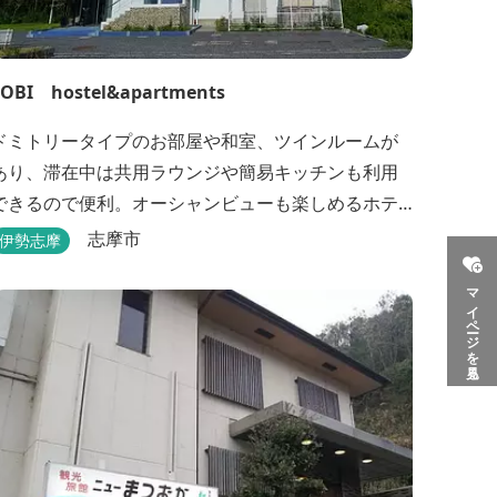
TOBI hostel&apartments
ドミトリータイプのお部屋や和室、ツインルームが
あり、滞在中は共用ラウンジや簡易キッチンも利用
できるので便利。オーシャンビューも楽しめるホテ
ルです。
志摩市
伊勢志摩
マイページを見る