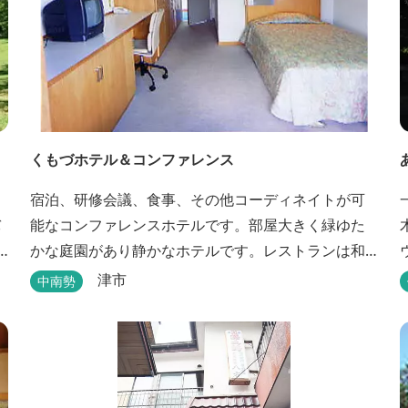
くもづホテル＆コンファレンス
宿泊、研修会議、食事、その他コーディネイトが可
バ
能なコンファレンスホテルです。部屋大きく緑ゆた
かな庭園があり静かなホテルです。レストランは和
洋とも対応可能で、特にフランス料理（フルコー
津市
中南勢
ス）が人気あり是非ご賞味ください。
は