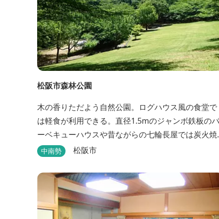
松阪市森林公園
木の香りただよう自然公園。ログハウス風の食堂で
は軽食が利用できる。直径1.5mのジャンボ鉄板の
ーベキューハウスや昔ながらの七輪長屋では炭火焼
きでBBQが楽しめる。キャンプ場としても人気で、
松阪市
中南勢
週末は多くのキャンパーでにぎわっている。バンガ
ローや5タイプのテントサイトがある。展望台から
市街が一望できる。また桜の時期は、多くの人々で
にぎわう。 バーベキューの食材は持ち込みOK！あら
かじめご...