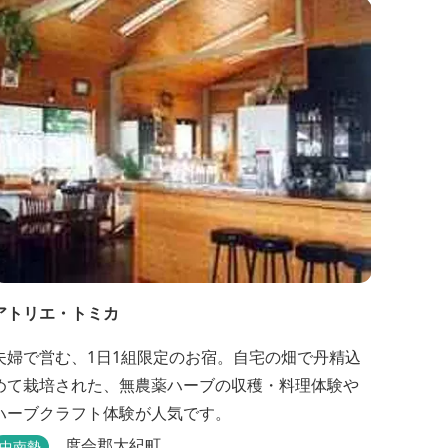
立地の場所にあり、大変便利です。 部屋数は11室、
大広間が2部屋。少人数から団体のお客様まで幅広く
ご利用いただけます。 人気の定食は品数...
アトリエ・トミカ
夫婦で営む、1日1組限定のお宿。自宅の畑で丹精込
めて栽培された、無農薬ハーブの収穫・料理体験や
ハーブクラフト体験が人気です。
度会郡大紀町
中南勢