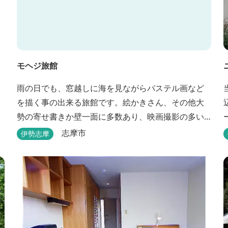
モヘジ旅館
雨の日でも、窓越しに海を見ながらパステル画など
を描く事の出来る旅館です。絵かきさん、その他大
勢の寄せ書きか壁一面に多数あり、映画撮影の多い
場所にあります。広間に絵かきポイントの大地図が
志摩市
伊勢志摩
ありますので合宿の際などの打ち合わせも行えま
す。