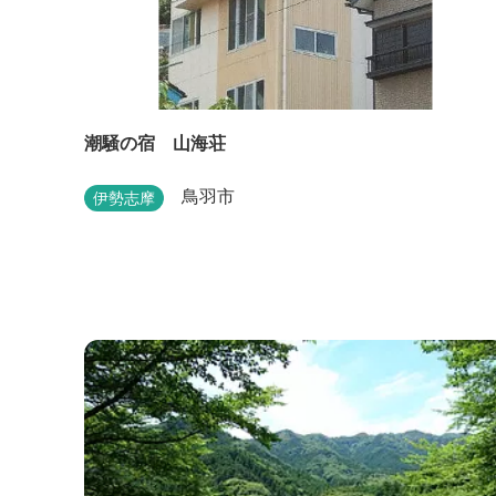
潮騒の宿 山海荘
鳥羽市
伊勢志摩