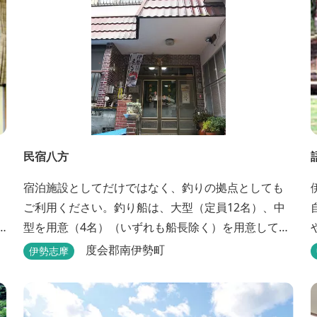
民宿八方
宿泊施設としてだけではなく、釣りの拠点としても
ご利用ください。釣り船は、大型（定員12名）、中
型を用意（4名）（いずれも船長除く）を用意してお
ります。鯛、黒鯛、ハマチ、ブリ、イカ等、お客様
度会郡南伊勢町
伊勢志摩
のご要望に合わせた漁場にご案内いたします。当店
から、徒歩2分です。