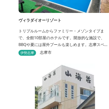
ヴィラダイオーリゾート
トリプルルームからファミリー・メゾンタイプま
で、全館10部屋のホテルです。開放的な施設で、
BBQや夏には屋外プールも楽しめます。志摩スペイ
ン村まで車で約25分と観光にも便利。 バレルサウ
志摩市
伊勢志摩
をはじめました。