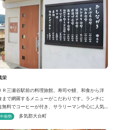
りコテージ宿泊の方は貸し切りでご利用いただけま
す(１棟につき１時間)
萬栄
ＪＲ三瀬谷駅前の料理旅館。寿司や鰻、和食から洋
食まで網羅するメニューがこだわりです。ランチに
は無料でコーヒーが付き、サラリーマン中心に人気
から1分！好立地 1925年（大正14年）に開
多気郡大台町
中南勢
業した歴史ある旅館。JR三瀬谷駅から徒歩一分と好