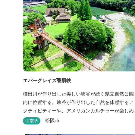
エバーグレイズ香肌峡
櫛田川が作り出した美しい峡谷が続く県立自然公園
内に位置する。峡谷が作り出した自然を体感するア
クティビティーや、アメリカンカルチャーが楽しめ
るイベント、櫛田川を眺めながら味わう本格的なア
松阪市
中南勢
メリカンＢＢＱを体験することができる。 松阪の観