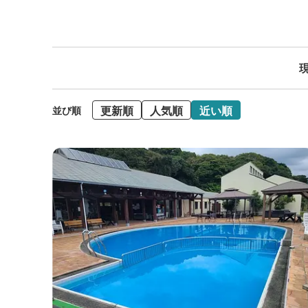
現
更新順
人気順
近い順
並び順