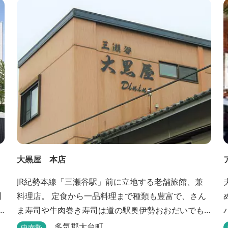
すぐ。 【イチオシ名物】 ・味噌カツ丼…地元産の甘
味噌を使ったボリュームたっぷりの丼ぶり。 松阪の
観光情報は、松阪観光インフォメ...
大黒屋 本店
JR紀勢本線「三瀬谷駅」前に立地する老舗旅館、兼
川
料理店。 定食から一品料理まで種類も豊富で、さん
ま寿司や牛肉巻き寿司は道の駅奥伊勢おおだいでも
販売されており、人気が高い。
多気郡大台町
中南勢