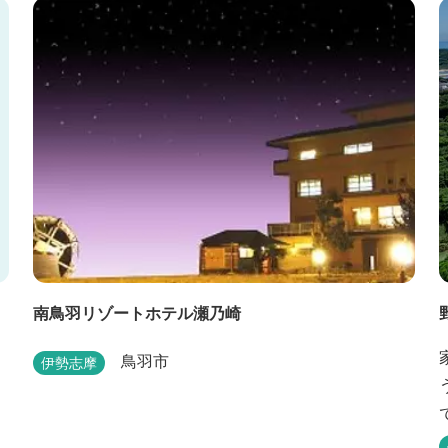
南鳥羽リゾートホテル瀬乃崎
鳥羽市
伊勢志摩
う