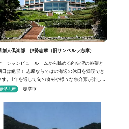
里創人倶楽部 伊勢志摩（旧サンペルラ志摩）
オーシャンビュールームから眺める的矢湾の眺望と
朝日は絶景！ 志摩ならではの海辺の休日を満喫でき
ます。1年を通して旬の食材や様々な魚介類が楽しめ
ます。魚に良く合う地酒も充実。 露天ジャクジー
志摩市
伊勢志摩
や、本格エステがあるのも女性には嬉しい！ 最高級
のリゾートホテル「里創人倶楽部 伊勢志摩」にぜ
ひお越しください。