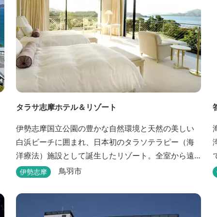
タラサ志摩ホテル＆リゾート
伊勢志摩国立公園の豊かな自然環境と天然の美しい
白浜ビーチに囲まれ、日本初のタラソテラピー（海
洋療法）施設として誕生したリゾート。全室から遠
浅で穏やかな伊勢湾を眺めることができ、リラック
鳥羽市
伊勢志摩
スした滞在をお楽しみいただけます。滞在中は、目
の前の海からきれいな海水を引き込み、24時間以内
に新鮮な状態で使用するタラソテラピーや、季節の