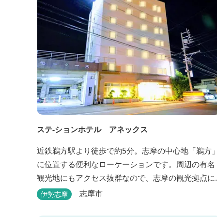
ったりとたおやかに時が流れています。 「インフィ
ニティ風呂」と呼...
ステ-ションホテル アネックス
近鉄鵜方駅より徒歩で約5分。志摩の中心地「鵜方
に位置する便利なローケーションです。周辺の有名
観光地にもアクセス抜群なので、志摩の観光拠点に
も最適です。
志摩市
伊勢志摩