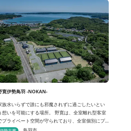
野寛伊勢鳥羽 -NOKAN-
家族水いらずで誰にも邪魔されずに過ごしたいとい
想いを可能にする場所。 野寛は、全室離れ型客室
でプライベート空間が守られており、全室個別にプ
ライベートドッグランが設置されております。 室内
鳥羽市
伊勢志摩