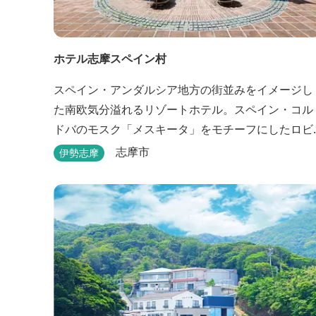
ホテル志摩スペイン村
スペイン・アンダルシア地方の街並みをイメージし
た南欧気分溢れるリゾートホテル。スペイン・コル
ドバのモスク「メスキータ」をモチーフにしたロビ
ーは天井がとても高く、見るものを圧倒します。客
志摩市
伊勢志摩
室棟にある中庭もコルドバ、セビリア、グラナダの
街を再現しており、ホテル内を散策するだけでも異
国感を満喫できます。 スペインの雰囲気が溢れた客
室やパークの夢の続きが見られるキャラクタールー
ム、最大6名様まで...