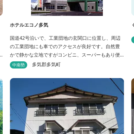
ホテルエコノ多気
国道42号沿いで、工業団地の玄関口に位置し、周辺
の工業団地にも車でのアクセスが良好です。自然豊
かで静かな立地ですがコンビニ、スーパーもあり便
利にご利用できます。無料朝食(セルフサービス)、大
多気郡多気町
中南勢
型無料駐車場も完備。