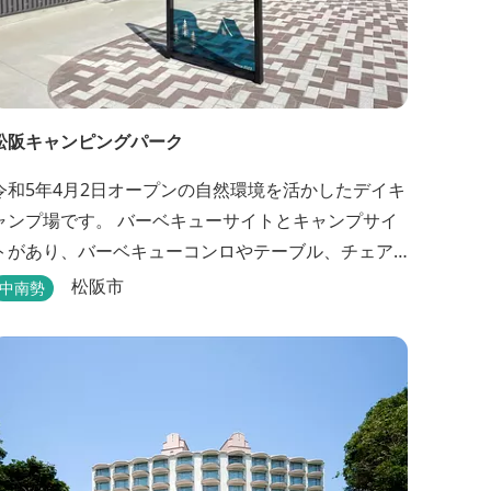
松阪キャンピングパーク
令和5年4月2日オープンの自然環境を活かしたデイキ
ャンプ場です。 バーベキューサイトとキャンプサイ
トがあり、バーベキューコンロやテーブル、チェア
などのレンタルもあります。 また、バーベキューサ
松阪市
中南勢
イトは屋根があり雨でも利用いただけます！ 皆さ
ん、ぜひご利用ください！