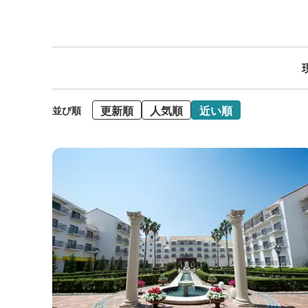
更新順
人気順
近い順
並び順