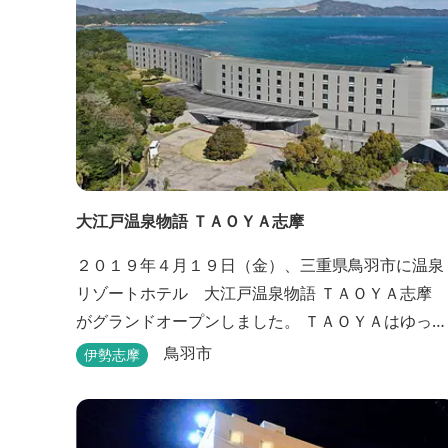
大江戸温泉物語 ＴＡＯＹＡ志摩
２０１９年４月１９日（金）、三重県鳥羽市に温泉
リゾートホテル 大江戸温泉物語 ＴＡＯＹＡ志摩
がグランドオープンしました。 ＴＡＯＹＡはゆった
りとたおやかにお過ごしいただけるホテルを目指
鳥羽市
伊勢志摩
し、カキの産地の鳥羽市浦村町にオープンしまし
た。 目の前は太平洋に注ぐ伊勢湾の海の風景が広が
り、後背は山に囲まれ、自然豊かな環境で、正にゆ