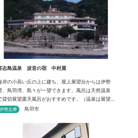
答志島温泉 波音の宿 中村屋
海岸の小高い丘の上に建ち、屋上展望台からは伊勢
湾、鳥羽湾、島々が一望できます。風呂は天然温泉
で貸切展望露天風呂がおすすめです。（温泉は展望
大浴場のみとなります。）
鳥羽市
伊勢志摩