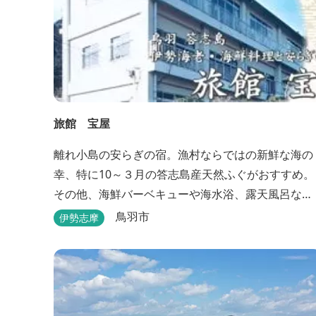
旅館 宝屋
離れ小島の安らぎの宿。漁村ならではの新鮮な海の
幸、特に10～３月の答志島産天然ふぐがおすすめ。
その他、海鮮バーベキューや海水浴、露天風呂な
ど。
鳥羽市
伊勢志摩