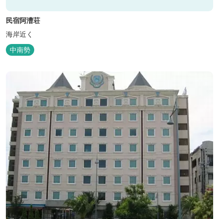
民宿阿漕荘
海岸近く
中南勢