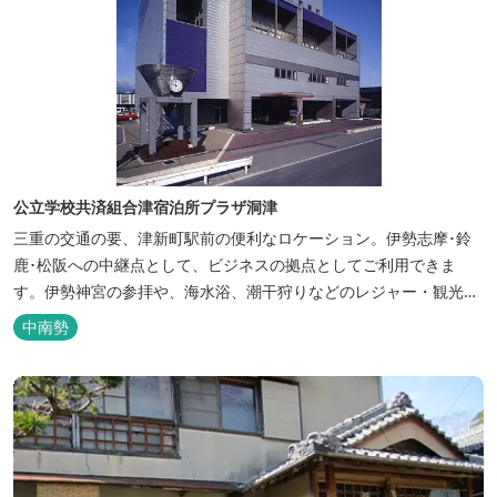
公立学校共済組合津宿泊所プラザ洞津
三重の交通の要、津新町駅前の便利なロケーション。伊勢志摩･鈴
鹿･松阪への中継点として、ビジネスの拠点としてご利用できま
す。伊勢神宮の参拝や、海水浴、潮干狩りなどのレジャー・観光に
も最適です。
中南勢