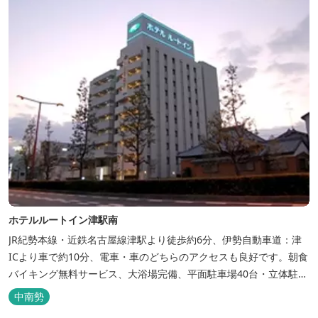
ホテルルートイン津駅南
JR紀勢本線・近鉄名古屋線津駅より徒歩約6分、伊勢自動車道：津
ICより車で約10分、電車・車のどちらのアクセスも良好です。朝食
バイキング無料サービス、大浴場完備、平面駐車場40台・立体駐車
場34台、全室Wi-Fi完備。ビジネスにも観光にもご利用頂ける快適
中南勢
なホテルライフをご提供します。