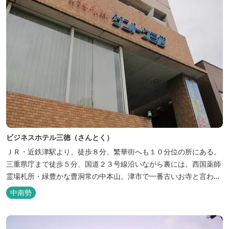
ビジネスホテル三徳（さんとく）
ＪＲ・近鉄津駅より、徒歩８分、繁華街へも１０分位の所にある。
三重県庁まで徒歩５分、国道２３号線沿いながら裏には、西国薬師
霊場札所・緑豊かな曹洞常の中本山。津市で一番古いお寺と言われ
る塔世山四天王寺があります。
中南勢