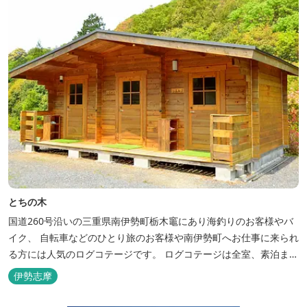
とちの木
国道260号沿いの三重県南伊勢町栃木竈にあり海釣りのお客様やバ
イク、 自転車などのひとり旅のお客様や南伊勢町へお仕事に来られ
る方には人気のログコテージです。 ログコテージは全室、素泊まり
となっており、おひとり様限定のお部屋、お二人様限定のお部屋、
伊勢志摩
3名様から5名様限定のお部屋とあります。 お風呂やトイレは別棟
に完備。 国道260号向いには喫茶食事とちの木では、お食事もでき