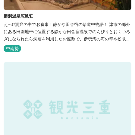
磨洞温泉涼風荘
えっ!?洞窟の中でお食事！静かな田舎宿の珍道中物語！ 津市の郊外
にある田園地帯に位置する静かな田舎宿温泉でのんびりとおくつろ
ぎになられたら洞窟を利用したお座敷で、伊勢湾の海の幸や松阪肉
を山海賊焼きをお召し上がりいただけます。年中20度前後の天然空
中南勢
調、お客様を不思議な空間にご案内！ ご宴会には、大広間で和食会
席、日帰り入浴＆お食事ＯＫ。 温泉は、津に来て津の湯をお楽しみ
いただけます。「白...