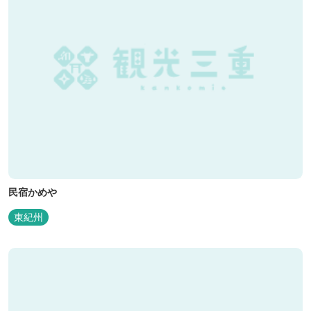
民宿かめや
東紀州