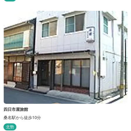
菰野町、四日市市などの北勢地方に見られ これらの自生地は日本に
おけるシデコブシ天然分布の西の端にあたります。 約500万年前に
存在して...
四日市屋旅館
桑名駅から徒歩10分
北勢