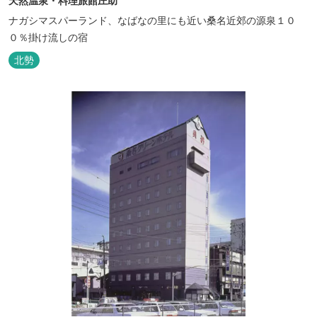
天然温泉・料理旅館庄助
ナガシマスパーランド、なばなの里にも近い桑名近郊の源泉１０
０％掛け流しの宿
北勢