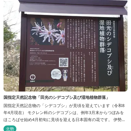
国指定天然記念物「田光のシデコブシ及び湿地植物群落」
国指定天然記念物の「シデコブシ」が見頃を迎えています（令和8
年4月現在） モクレン科のシデコブシは、例年3月末からつぼみを
ほころばせ始め4月初旬に見頃を迎える日本固有の花です。 伊勢湾
周辺の狭い範囲に自生するシデコブシは、三重県内ではいなべ市、
北勢