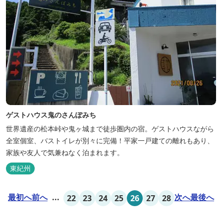
ゲストハウス鬼のさんぽみち
世界遺産の松本峠や鬼ヶ城まで徒歩圏内の宿。ゲストハウスながら
全室個室、バストイレが別々に完備！平家一戸建ての離れもあり、
家族や友人で気兼ねなく泊まれます。
東紀州
最初へ
前へ
...
次へ
最後へ
22
23
24
25
26
27
28