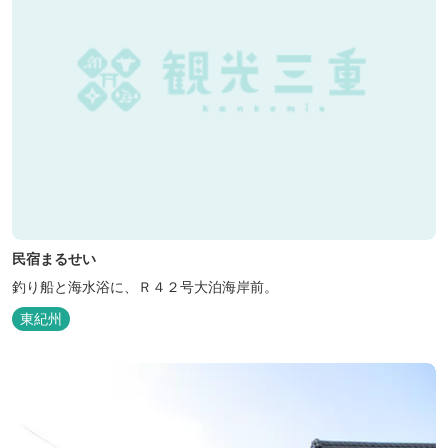
民宿まるせい
釣り船と海水浴に、Ｒ４２号大泊海岸前。
東紀州