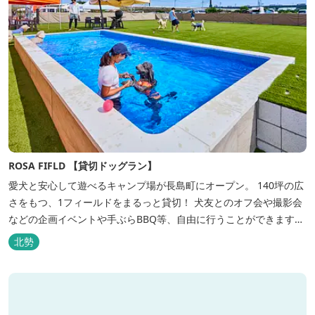
ROSA FIFLD 【貸切ドッグラン】
愛犬と安心して遊べるキャンプ場が長島町にオープン。 140坪の広
さをもつ、1フィールドをまるっと貸切！ 犬友とのオフ会や撮影会
などの企画イベントや手ぶらBBQ等、自由に行うことができます。
フードメニューも豊富で手ぶらでBBQを予算に合わせてお選びいた
北勢
だき、楽しんでいただくことがてぎます。 ドックランは全面人工芝
で水はけもよく、ワンちゃんの汚れを気にすることなく自由に遊
べ、エリア...