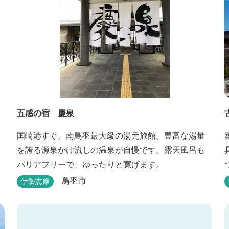
五感の宿 慶泉
国崎港すぐ、南鳥羽最大級の湯元旅館。豊富な湯量
を誇る源泉かけ流しの温泉が自慢です。露天風呂も
バリアフリーで、ゆったりと寛げます。
鳥羽市
伊勢志摩
くださ
》 10：00まで 【御