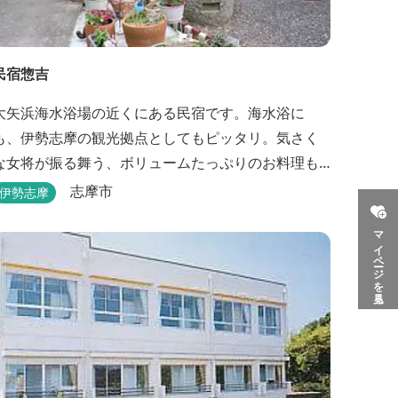
民宿惣吉
大矢浜海水浴場の近くにある民宿です。海水浴に
も、伊勢志摩の観光拠点としてもピッタリ。気さく
な女将が振る舞う、ボリュームたっぷりのお料理も
楽しめます。
志摩市
伊勢志摩
マイページを見る