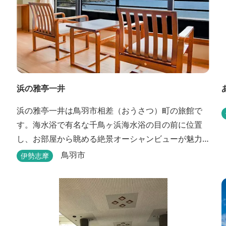
浜の雅亭一井
浜の雅亭一井は鳥羽市相差（おうさつ）町の旅館で
す。海水浴で有名な千鳥ヶ浜海水浴の目の前に位置
し、お部屋から眺める絶景オーシャンビューが魅力
の宿です。 宿のコンセプトは「しあわせの海へ、よ
鳥羽市
伊勢志摩
うきたなあ」。鳥羽市の南端「相差(おうさつ)」は太
平洋に面したみなと町。相差の海は、おいしい海産
物、海女さん、美しい千鳥ヶ浜、海に浮く富士山、
水平線に昇る朝陽といった自然に恵まれた「しあわ
せの海」です。...