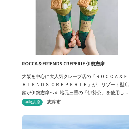
ROCCA＆FRIENDS CREPERIE 伊勢志摩
大阪を中心に大人気クレープ店の「ＲＯＣＣＡ＆Ｆ
ＲＩＥＮＤＳ ＣＲＥＰＥＲＩＥ」が、リゾート型店
舗が伊勢志摩へ♬ 地元三重の「伊勢茶」を使用し
た、伊勢志摩店限定クレープ「伊勢茶ティラミス」
志摩市
伊勢志摩
をはじめ、まるで「パフェ」のような創作クレープ
を味わえます。 また季節に合わせて、期間限定クレ
ープやドリンク種類も豊富ですので、伊勢志摩旅行