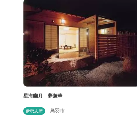
ル。
星海幽月 夢遊華
鳥羽市
伊勢志摩