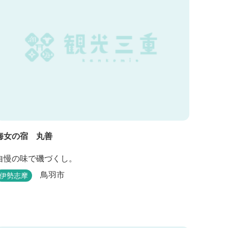
（定員５名） 一...
海女の宿 丸善
自慢の味で磯づくし。
鳥羽市
伊勢志摩