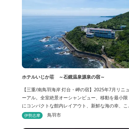
の際にはぜひお立ち寄りいただければと思います。
店舗前のテラス...
ホテルいじか荘 ～石鏡温泉源泉の宿～
【三重/南鳥羽海岸 灯台・岬の宿】2025年7月リニ
ーアル。全室絶景オーシャンビュー、移動を最小限
にコンパクトな館内レイアウト、新鮮な海の幸、こ
んこんと湧きでる天然温泉源泉、展望デッキ〜いじ
鳥羽市
伊勢志摩
か灯台テラス〜からの眺望が自慢のリトリートホテ