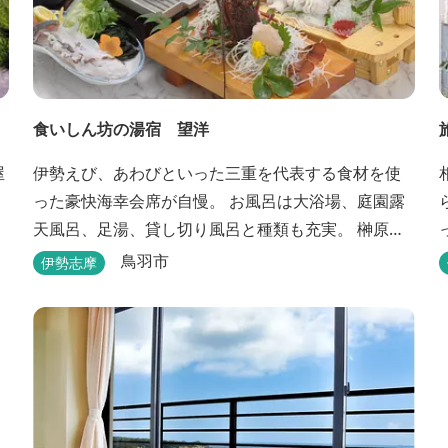
食いしん坊の湯宿 望洋
屋
伊勢えび、あわびといった三重を代表する食材を使
った豪快海幸会席が自慢。 お風呂は大浴場、庭園露
天風呂、足湯、貸し切り風呂と種類も充実。 榊原温
泉の汲み湯を使用しているので、お肌もツルツル
鳥羽市
伊勢志摩
に。