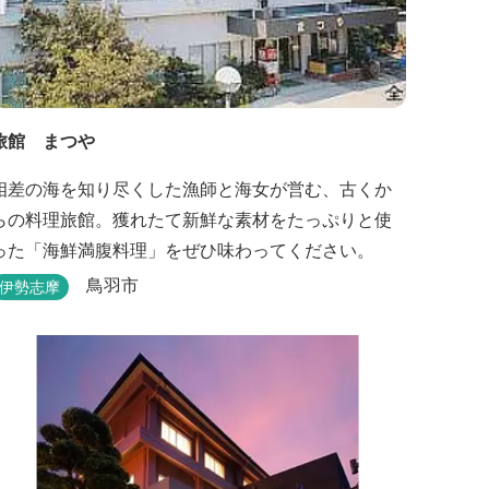
旅館 まつや
相差の海を知り尽くした漁師と海女が営む、古くか
らの料理旅館。獲れたて新鮮な素材をたっぷりと使
った「海鮮満腹料理」をぜひ味わってください。
鳥羽市
伊勢志摩