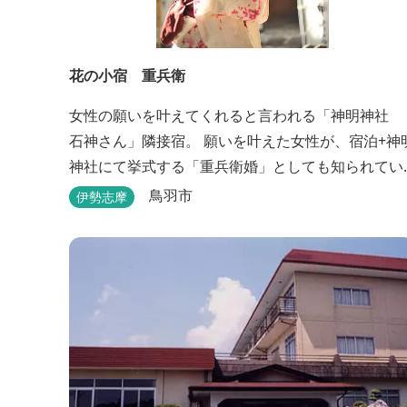
花の小宿 重兵衛
女性の願いを叶えてくれると言われる「神明神社
石神さん」隣接宿。 願いを叶えた女性が、宿泊+神
神社にて挙式する「重兵衛婚」としても知られてい
ます。 和モダンに設えたお洒落な空間が女性に人
鳥羽市
伊勢志摩
気。