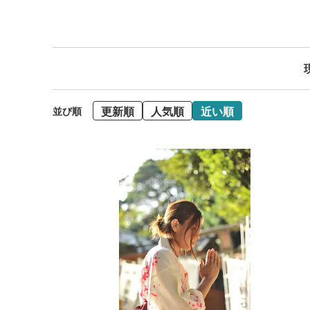
更新順
人気順
近い順
並び順