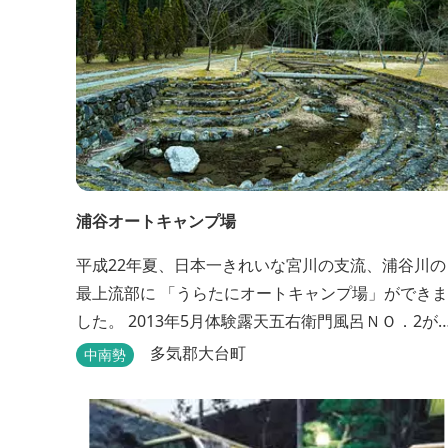
浦谷オートキャンプ場
平成22年夏、日本一きれいな宮川の支流、浦谷川の
最上流部に 「うらたにオートキャンプ場」ができま
した。 2013年5月体験露天五右衛門風呂ＮＯ．2が
成しました。親子4人が入れる大きさです。中には
多気郡大台町
中南勢
掛けもあり、ゆっくり、星やホタルを見る事ができ
ます。ひのきの香り漂う特製五右衛門風呂を自分で
沸かし、入浴しませんか？ 同時にデッキ付ひのき小