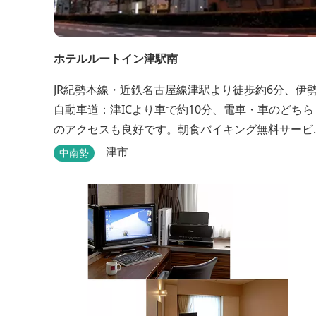
ホテルルートイン津駅南
JR紀勢本線・近鉄名古屋線津駅より徒歩約6分、伊
自動車道：津ICより車で約10分、電車・車のどちら
のアクセスも良好です。朝食バイキング無料サービ
ス、大浴場完備、平面駐車場40台・立体駐車場34
津市
中南勢
台、全室Wi-Fi完備。ビジネスにも観光にもご利用頂
ける快適なホテルライフをご提供します。