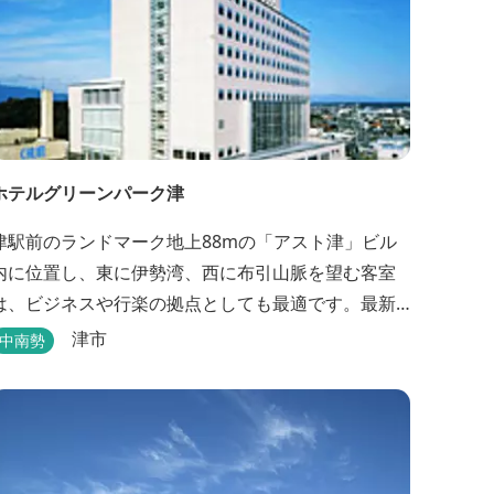
ホテルグリーンパーク津
津駅前のランドマーク地上88mの「アスト津」ビル
内に位置し、東に伊勢湾、西に布引山脈を望む客室
は、ビジネスや行楽の拠点としても最適です。最新
の設備を誇るゆとりのホテルです。
津市
中南勢