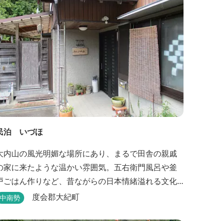
ていねいに調理したフレンチフルコースをお召し上
がりい...
民泊 いづほ
大内山の風光明媚な場所にあり、まるで田舎の親戚
の家に来たような温かい雰囲気。五右衛門風呂や釜
戸ごはん作りなど、昔ながらの日本情緒溢れる文化
を体験できます。
度会郡大紀町
中南勢