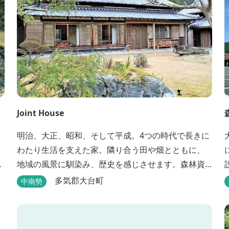
Joint House
明治、大正、昭和、そして平成。4つの時代で長きに
わたり生活を支えた家。隣り合う田や畑とともに、
完
地域の風景に馴染み、歴史を感じさせます。森林資
腰
源を中心としたこの土地ならではの多様な自然環境
います
多気郡大台町
中南勢
の素晴らしさを伝える情報を発信し、そして多種多
様な人材と共有することで地域産業・地域社会の発
展を図るNPO法人Joint Plusが運営する民泊です。