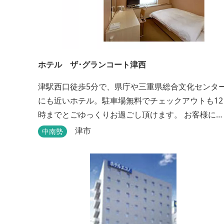
ホテル ザ･グランコート津西
津駅西口徒歩5分で、県庁や三重県総合文化センタ
にも近いホテル。駐車場無料でチェックアウトも12
時までとごゆっくりお過ごし頂けます。 お客様によ
り快適にお過ごし頂けるよう専用設備・アメニティ
津市
中南勢
付き女性専用フロアやビジネスマンに最適なパソコ
ン・プリンター設置のお部屋など多種多様な部屋タ
イプ・サービスをご用意。本質の時間、至上の空間
をお届けいたします。 また１Fにはカフェ＆レストラ
ンE...