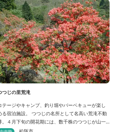
つつじの里荒滝
コテージやキャンプ、釣り堀やバーベキューが楽し
める宿泊施設。 つつじの名所として名高い荒滝不動
尊。４月下旬の開花期には、数千株のつつじが山一
面を赤く染め、辺りの山の新緑と見事なコントラス
松阪市
中南勢