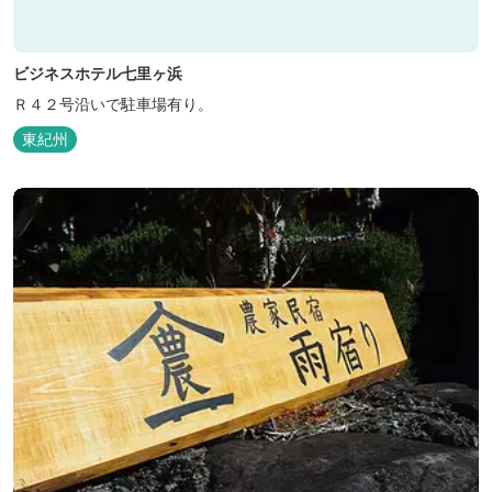
ビジネスホテル七里ヶ浜
Ｒ４２号沿いで駐車場有り。
東紀州