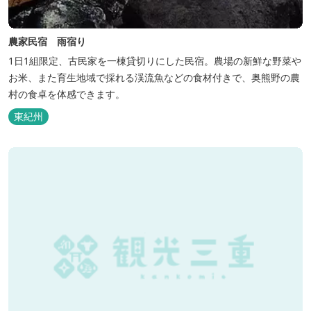
農家民宿 雨宿り
1日1組限定、古民家を一棟貸切りにした民宿。農場の新鮮な野菜や
お米、また育生地域で採れる渓流魚などの食材付きで、奥熊野の農
村の食卓を体感できます。
東紀州