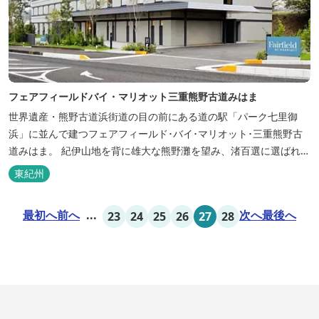
フェアフィールドバイ・マリオット三重熊野古道みはま
世界遺産・熊野古道浜街道の目の前にある道の駅「パーク七里御
浜」に並んで建つフェアフィールド･バイ･マリオット･三重熊野古
道みはま。 紀伊山地を背に雄大な熊野灘を望み、渚百選に選ばれた
七里御浜海岸などの美しい自然が広がります。一年を通して暖かで
東紀州
過ごしやすく、季節を通じて穫れる数々の品種のみかんをはじめ、
豊富な畑の幸や海の幸を堪能していただけます。 風光明媚な御浜を
最初へ
前へ
...
次へ
最後へ
23
24
25
26
27
28
巡る旅の拠点として、当...