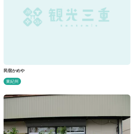
民宿かめや
東紀州