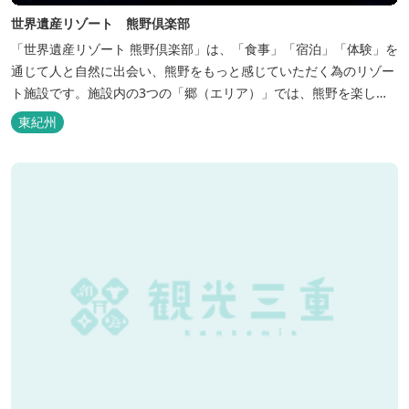
世界遺産リゾート 熊野倶楽部
「世界遺産リゾート 熊野倶楽部」は、「食事」「宿泊」「体験」を
通じて人と自然に出会い、熊野をもっと感じていただく為のリゾー
ト施設です。施設内の3つの「郷（エリア）」では、熊野を楽しむ
為の多彩なイベンを開催。施設内のいたるところに、熊野灘の青い
東紀州
海や雄大な夕日の大パノラマ等、大自然を感じていただけるよう設
計しています。 当館は全室スイート、美食オールインクルーシブを
コンセプトとしております...