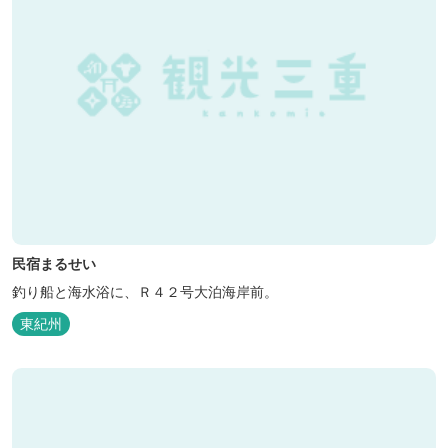
民宿まるせい
釣り船と海水浴に、Ｒ４２号大泊海岸前。
東紀州