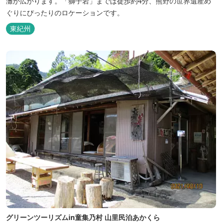
灘が広がります。「獅子岩」までは徒歩約4分、熊野の世界遺産め
ぐりにぴったりのロケーションです。
東紀州
グリーンツーリズムin童集乃村 山里民泊あかくら