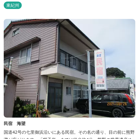
東紀州
民宿 海望
国道42号の七里御浜沿いにある民宿。その名の通り、目の前に熊野