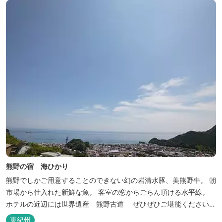
熊野の宿 海ひかり
熊野でしかご用意することのできない幻の岩清水豚、美熊野牛。 朝
市場から仕入れた新鮮な魚。 客室の窓からごらん頂ける水平線。
ホテルの近辺には世界遺産 熊野古道 ぜひぜひご堪能くださいま
せ。
東紀州