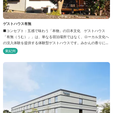
ゲストハウス有無
■コンセプト：五感で味わう「本物」の日本文化 ゲストハウス
「有無（うむ）」」は、単なる宿泊場所ではなく、ローカル文化へ
の没入体験を提供する体験型ゲストハウスです。みかんの香りに包
まれ、歴史ある世界遺産を巡り、日本の原風景に触れる。「本物」
東紀州
の日本文化を巡る冒険がここから始まります。 「年中みかんのとれ
るまち」にある当館は、ご宿泊のお客様にその時期に採れた旬の
「ウエルカムみかん」や無農薬野菜の...