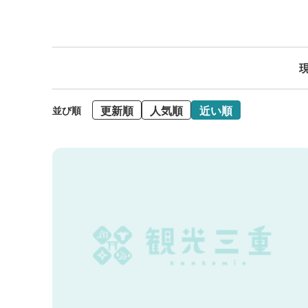
現
更新順
人気順
近い順
並び順