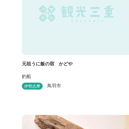
元祖うに飯の宿 かどや
釣船
鳥羽市
伊勢志摩