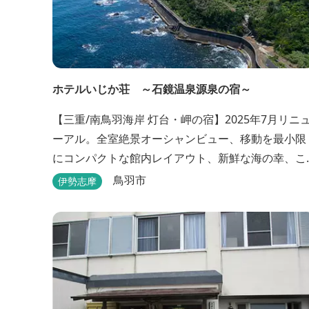
ホテルいじか荘 ～石鏡温泉源泉の宿～
【三重/南鳥羽海岸 灯台・岬の宿】2025年7月リニ
ーアル。全室絶景オーシャンビュー、移動を最小限
にコンパクトな館内レイアウト、新鮮な海の幸、こ
んこんと湧きでる天然温泉源泉、展望デッキ〜いじ
鳥羽市
伊勢志摩
か灯台テラス〜からの眺望が自慢のリトリートホテ
ル。