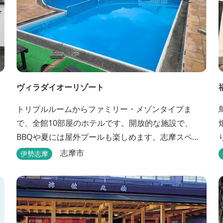
ヴィラダイオーリゾート
トリプルルームからファミリー・メゾンタイプま
で、全館10部屋のホテルです。開放的な施設で、
BBQや夏には屋外プールも楽しめます。志摩スペイ
ン村まで車で約25分と観光にも便利。 バレルサウナ
志摩市
伊勢志摩
をはじめました。