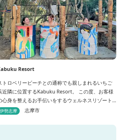
abuku Resort
ストロベリービーチとの通称でも親しまれるいちご
浜近隣に位置するKabuku Resort。 この度、お客様
の心身を整えるお手伝いをするウェルネスリゾート
として2022年4月1日にリニューアルオープンいたし
志摩市
伊勢志摩
ました。 フィンランド式ロウリュテントサウナがご
宿泊区画に1張ずつ付属されたプランが登場。 「とと
のう」条件が揃い、さらに皆様に楽しんでもらえる