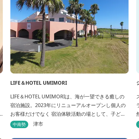
LIFE＆HOTEL UMIMORI
LIFE＆HOTEL UMIMORIは、海が一望できる癒しの
宿泊施設。2023年にリニューアルオープンし個人の
お客様だけでなく 宿泊体験活動の場として、子ども
や青少年から大人の方まで、どなたでもご利用いた
津市
中南勢
だけます。 ヨットやボート・カヤックをはじめとす