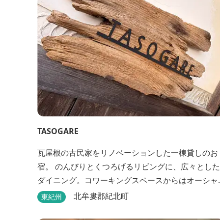
TASOGARE
瓦屋根の古民家をリノベーションした一棟貸しのお
宿。 のんびりとくつろげるリビングに、広々とした
ダイニング。コワーキングスペースからはオーシャ
ンビューが楽しめます♬ 二階には気のぬくもりを感
北牟婁郡紀北町
東紀州
じながら、アートと読書に浸ることができる