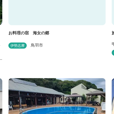
お料理の宿 海女の郷
ュ
鳥羽市
伊勢志摩