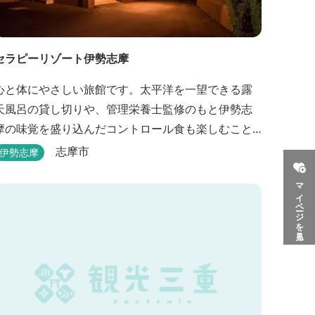
セラピーリゾート伊勢志摩
心と体にやさしい旅館です。太平洋を一望できる露
天風呂の貸し切りや、管理栄養士監修のもと伊勢志
摩の味覚を盛り込んだコントロール食も楽しむこと
ができます。
志摩市
伊勢志摩
マイページを見る