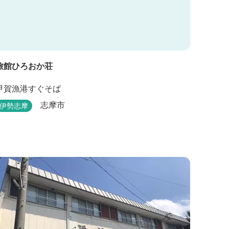
旅館ひろおか荘
甲賀漁港すぐそば
志摩市
伊勢志摩