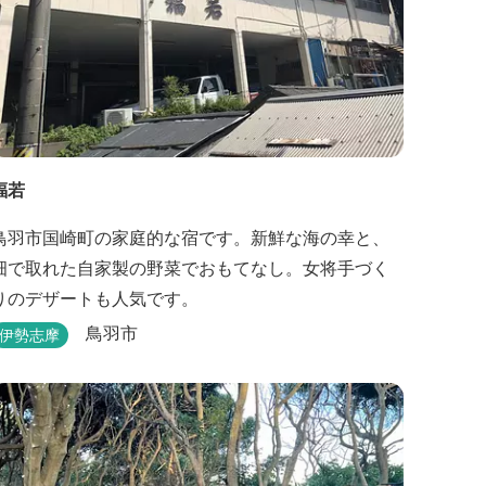
福若
鳥羽市国崎町の家庭的な宿です。新鮮な海の幸と、
畑で取れた自家製の野菜でおもてなし。女将手づく
りのデザートも人気です。
鳥羽市
伊勢志摩