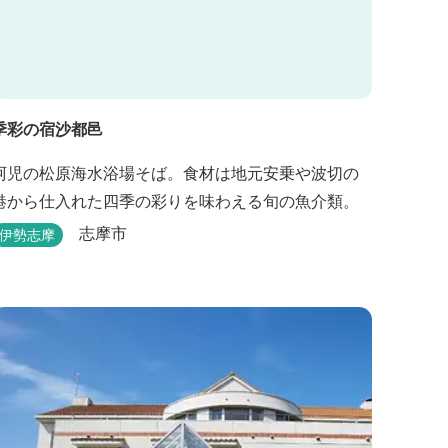
季彩の宿沙都邑
阿児の松原海水浴場そば。食材は地元安乗や波切の
港から仕入れた四季の彩りを味わえる旬の魚介類。
志摩市
伊勢志摩