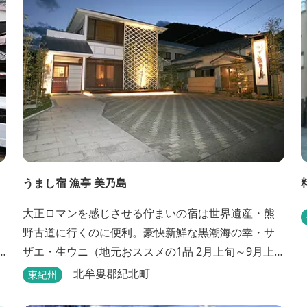
うまし宿 漁亭 美乃島
大正ロマンを感じさせる佇まいの宿は世界遺産・熊
野古道に行くのに便利。豪快新鮮な黒潮海の幸・サ
ザエ・生ウニ（地元おススメの1品 2月上旬～9月上
旬）などの料理が堪能できます。
北牟婁郡紀北町
東紀州