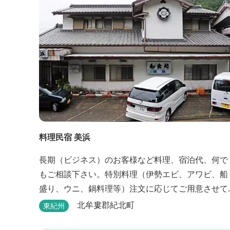
料理民宿 美浜
長期（ビジネス）のお客様など料理、宿泊代、何で
もご相談下さい。特別料理（伊勢エビ、アワビ、船
盛り、ウニ、鍋料理等）注文に応じてご用意させて
頂きます。
北牟婁郡紀北町
東紀州