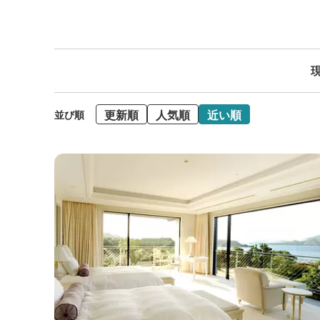
現
更新順
人気順
近い順
並び順