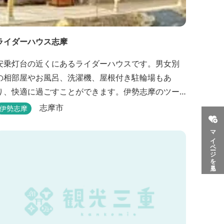
ライダーハウス志摩
安乗灯台の近くにあるライダーハウスです。男女別
の相部屋やお風呂、洗濯機、屋根付き駐輪場もあ
り、快適に過ごすことができます。伊勢志摩のツー
リング拠点などにも最適です。
志摩市
伊勢志摩
マイページを見る