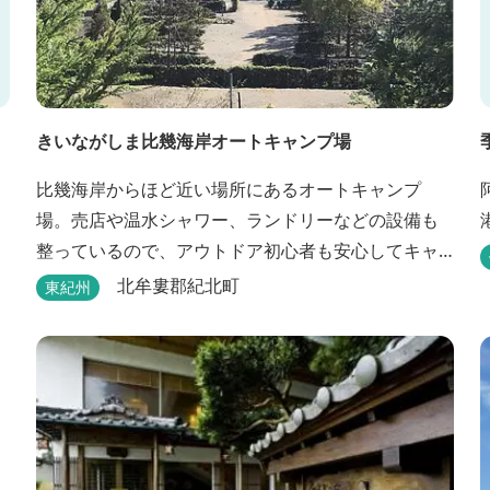
きいながしま比幾海岸オートキャンプ場
比幾海岸からほど近い場所にあるオートキャンプ
場。売店や温水シャワー、ランドリーなどの設備も
整っているので、アウトドア初心者も安心してキャ
ンプができます。近くには古里温泉もありゆっくり
北牟婁郡紀北町
東紀州
のんびり過ごしたい方に最高！