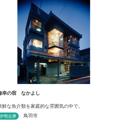
海幸の宿 なかよし
新鮮な魚介類を家庭的な雰囲気の中で。
鳥羽市
伊勢志摩