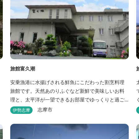
旅館富久潮
安乗漁港に水揚げされる鮮魚にこだわった割烹料理
旅館です。天然あのりふぐなど新鮮で美味しいお料
理と、太平洋が一望できるお部屋でゆっくりと過ご
せます。
志摩市
伊勢志摩