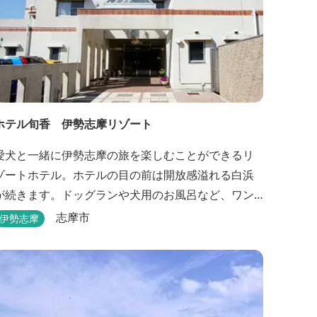
ホテル旬香 伊勢志摩リゾート
愛犬と一緒に伊勢志摩の旅を楽しむことができるリ
ゾートホテル。ホテルの目の前は開放感溢れる白浜
が続きます。ドッグランや犬用のお風呂など、ワン
ちゃんも喜ぶサービスがたくさん。
志摩市
伊勢志摩