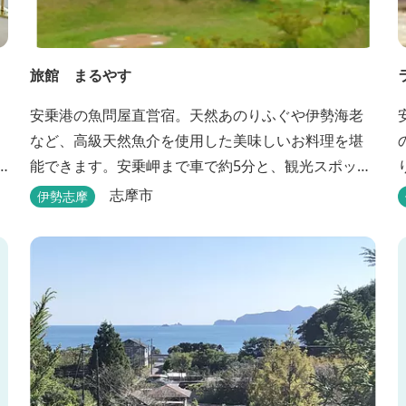
旅館 まるやす
安乗港の魚問屋直営宿。天然あのりふぐや伊勢海老
など、高級天然魚介を使用した美味しいお料理を堪
能できます。安乗岬まで車で約5分と、観光スポット
へのアクセスも良好です。
志摩市
伊勢志摩