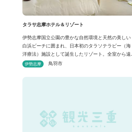
タラサ志摩ホテル＆リゾート
伊勢志摩国立公園の豊かな自然環境と天然の美しい
白浜ビーチに囲まれ、日本初のタラソテラピー（海
洋療法）施設として誕生したリゾート。全室から遠
浅で穏やかな伊勢湾を眺めることができ、リラック
鳥羽市
伊勢志摩
スした滞在をお楽しみいただけます。滞在中は、目
の前の海からきれいな海水を引き込み、24時間以内
に新鮮な状態で使用するタラソテラピーや、季節の
海の幸を楽しめるフレンチと日本料理が堪能できま
す。