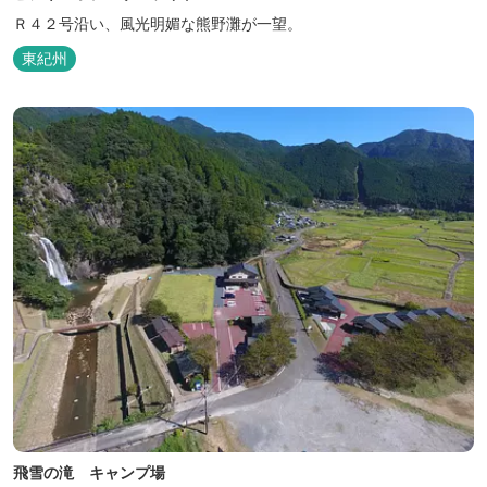
Ｒ４２号沿い、風光明媚な熊野灘が一望。
東紀州
飛雪の滝 キャンプ場