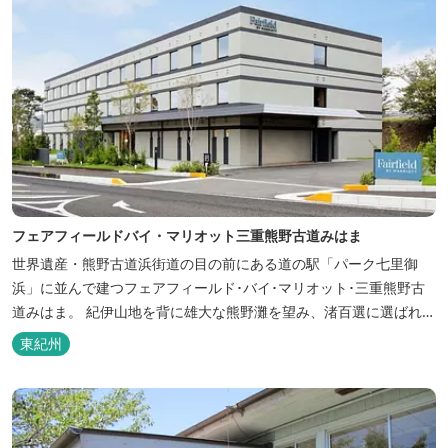
フェアフィールドバイ・マリオット三重熊野古道みはま
世界遺産・熊野古道浜街道の目の前にある道の駅「パーク七里御
浜」に並んで建つフェアフィールド･バイ･マリオット･三重熊野古
道みはま。 紀伊山地を背に雄大な熊野灘を望み、渚百選に選ばれた
七里御浜海岸などの美しい自然が広がります。一年を通して暖かで
東紀州
過ごしやすく、季節を通じて穫れる数々の品種のみかんをはじめ、
豊富な畑の幸や海の幸を堪能していただけます。 風光明媚な御浜を
巡る旅の拠点として、当...