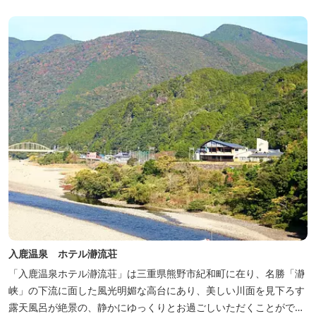
入鹿温泉 ホテル瀞流荘
「入鹿温泉ホテル瀞流荘」は三重県熊野市紀和町に在り、名勝「瀞
峡」の下流に面した風光明媚な高台にあり、美しい川面を見下ろす
露天風呂が絶景の、静かにゆっくりとお過ごしいただくことができ