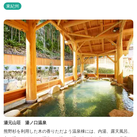
る温泉宿泊施設です。 熊野古道をはじめ、日本一の棚田と称される
東紀州
丸山千枚田、赤木城跡、熊野本宮大社（熊野三山）、玉置神社が近
くに点在し、和歌山・奈良の遺産や名所からも近いことから観光ア
クセスには大変便利な立地と...
湯元山荘 湯ノ口温泉
熊野杉を利用した木の香りただよう温泉棟には、内湯、露天風呂、