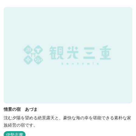
情景の宿 あづま
沈む夕陽を望める絶景露天と、豪快な海の幸を堪能できる素朴な家
族経営の宿です。
伊勢志摩