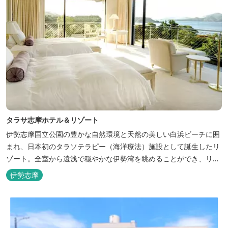
タラサ志摩ホテル＆リゾート
伊勢志摩国立公園の豊かな自然環境と天然の美しい白浜ビーチに囲
まれ、日本初のタラソテラピー（海洋療法）施設として誕生したリ
ゾート。全室から遠浅で穏やかな伊勢湾を眺めることができ、リラ
ックスした滞在をお楽しみいただけます。滞在中は、目の前の海か
伊勢志摩
らきれいな海水を引き込み、24時間以内に新鮮な状態で使用するタ
ラソテラピーや、季節の海の幸を楽しめるフレンチと日本料理が堪
能できます。