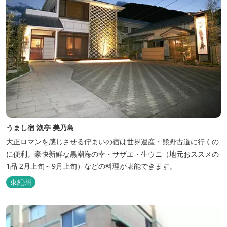
うまし宿 漁亭 美乃島
大正ロマンを感じさせる佇まいの宿は世界遺産・熊野古道に行くの
に便利。豪快新鮮な黒潮海の幸・サザエ・生ウニ（地元おススメの
1品 2月上旬～9月上旬）などの料理が堪能できます。
東紀州