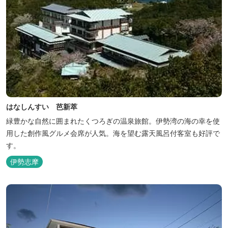
はなしんすい 芭新萃
緑豊かな自然に囲まれたくつろぎの温泉旅館。伊勢湾の海の幸を使
用した創作風グルメ会席が人気。海を望む露天風呂付客室も好評で
す。
伊勢志摩