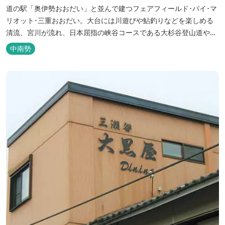
道の駅「奥伊勢おおだい」と並んで建つフェアフィールド･バイ･マ
リオット･三重おおだい。大台には川遊びや鮎釣りなどを楽しめる
清流、宮川が流れ、日本屈指の峡谷コースである大杉谷登山道や、
登山初心者から楽しめる総門山など、表情豊かな山々が連なりま
中南勢
す。 日本の滝百選に選ばれている七ッ釜滝など、大自然が作り出す
四季折々の景観は実に壮大です。身も心もリフレッシュする旅の拠
点として、当ホテルは快適さを追...