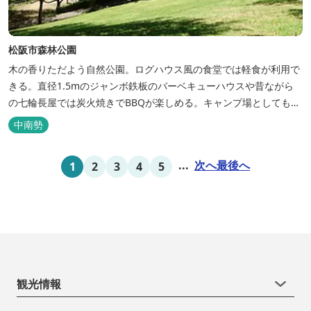
松阪市森林公園
木の香りただよう自然公園。ログハウス風の食堂では軽食が利用で
きる。直径1.5mのジャンボ鉄板のバーベキューハウスや昔ながら
の七輪長屋では炭火焼きでBBQが楽しめる。キャンプ場としても人
気で、週末は多くのキャンパーでにぎわっている。バンガローや5
中南勢
タイプのテントサイトがある。展望台からは市街が一望できる。ま
た桜の時期は、多くの人々でにぎわう。 バーベキューの食材は持ち
...
次へ
最後へ
1
2
3
4
5
込みOK！あらかじめご...
観光情報