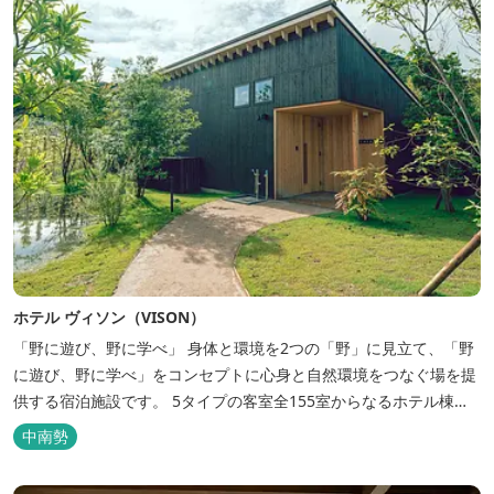
ホテル ヴィソン（VISON）
「野に遊び、野に学べ」 身体と環境を2つの「野」に見立て、「野
に遊び、野に学べ」をコンセプトに心身と自然環境をつなぐ場を提
供する宿泊施設です。 5タイプの客室全155室からなるホテル棟
と、プライベートな滞在が楽しめる一棟独立型のヴィラ6棟がござ
中南勢
います。