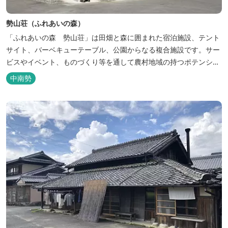
勢山荘（ふれあいの森）
「ふれあいの森 勢山荘」は田畑と森に囲まれた宿泊施設、テント
サイト、バーベキューテーブル、公園からなる複合施設です。サー
ビスやイベント、ものづくり等を通して農村地域の持つポテンシャ
ルを発信しています。 めだかやタガメなど水生生物が生息し、初夏
中南勢
にはホタルが飛び交う「メダカ池」や、約９０００本のあじさいが
植えられた「あじさいの小径」を散策し、遠い昔に過ごした懐かし
い田舎にタイムスリップしてみま...