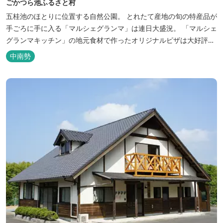
ごかつら池ふるさと村
五桂池のほとりに位置する自然公園。 とれたて産地の旬の特産品が
手ごろに手に入る「マルシェグランマ」は連日大盛況。 「マルシェ
グランマキッチン」の地元食材で作ったオリジナルピザは大好評！
バーベキューも楽しめます。食材と必要な道具がセットになった
中南勢
「手ぶらバーベキューセット」も人気です。 『ごかつら池どうぶつ
パーク』近くにあります。 多気町観光協会のフェイスブックでは多
気町のローカ...