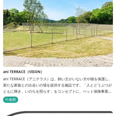
ani TERRACE（VISON）
ani TERRACE（アニテラス）は、飼い主がいない犬や猫を保護し、
新たな家族との出会いの場を提供する施設です。「人とどうぶつが
ともに輝き、いのちを照らす」をコンセプトに、ペット保険事業を
行うアニコムグループが運営します。また、本施設では、飼い主様
中南勢
と一緒にVISONへ訪れたペットを一時的にお預かりするペットホテ
ルをご用意しているほか、広々...