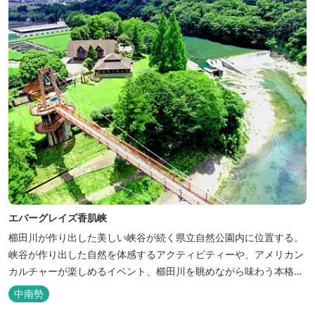
エバーグレイズ香肌峡
櫛田川が作り出した美しい峡谷が続く県立自然公園内に位置する。
峡谷が作り出した自然を体感するアクティビティーや、アメリカン
カルチャーが楽しめるイベント、櫛田川を眺めながら味わう本格的
なアメリカンＢＢＱを体験することができる。 松阪の観光情報は、
中南勢
松阪観光インフォメーションサイト ワクワ...