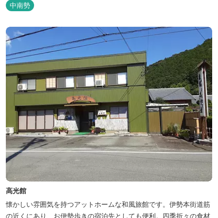
吊り橋をわたれば宿泊施設のエバーグレイズ香肌峡まですぐ。 【イ
中南勢
チオシ名物】 ・味噌カツ丼…地元産の甘味噌を使ったボリュームた
っぷりの丼ぶり。 松阪の観光情報は、松阪観光インフォメ...
高光館
懐かしい雰囲気を持つアットホームな和風旅館です。伊勢本街道筋
の近くにあり、お伊勢歩きの宿泊先としても便利。四季折々の食材