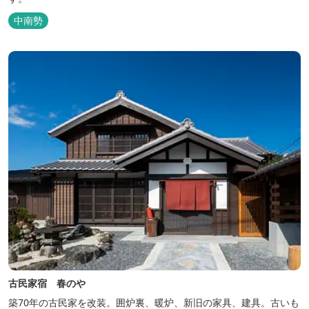
中南勢
古民家宿 春のや
築70年の古民家を改装。囲炉裏、暖炉、新旧の家具、建具。古いも