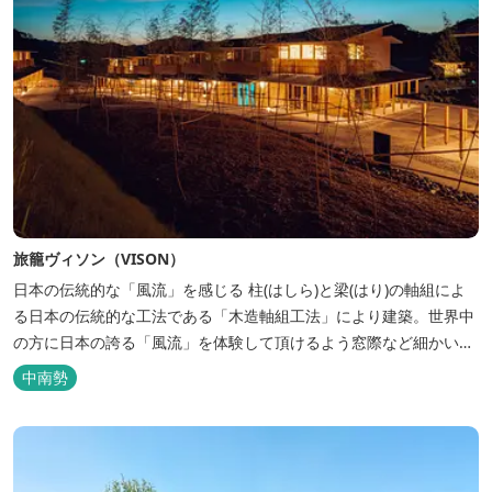
旅籠ヴィソン（VISON）
日本の伝統的な「風流」を感じる 柱(はしら)と梁(はり)の軸組によ
る日本の伝統的な工法である「木造軸組工法」により建築。世界中
の方に日本の誇る「風流」を体験して頂けるよう窓際など細かいデ
ィテールにこだわりました。4棟から成る旅籠棟では各棟1階に入居
中南勢
するテナントプロデュースにより洗練された世界観を各客室でお楽
しみいただけ...