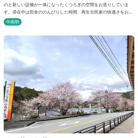
のと新しい設備が一体になったくつろぎの空間をお造りしていま
す。滞在中は田舎ののんびりした時間、再生古民家の快適さをお楽
しみください。 【時間】 《 チェックイン 》 15：00～20：00の間
中南勢
にお願いいたします。 《 チェックアウト 》 10：00まで 【御利用
料金】 一日一組様１棟貸し（定員５名） 一...