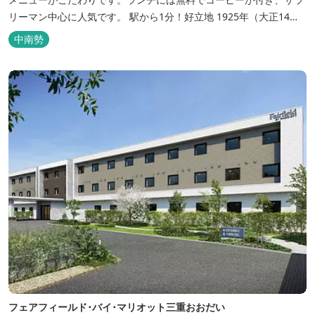
リーマン中心に人気です。 駅から1分！好立地 1925年（大正14
年）に開業した歴史ある旅館。JR三瀬谷駅から徒歩一分と好立地の
中南勢
場所にあり、大変便利です。 部屋数は11室、大広間が2部屋。少人
数から団体のお客様まで幅広くご利用いただけます。 人気の定食は
品数...
フェアフィールド･バイ･マリオット三重おおだい