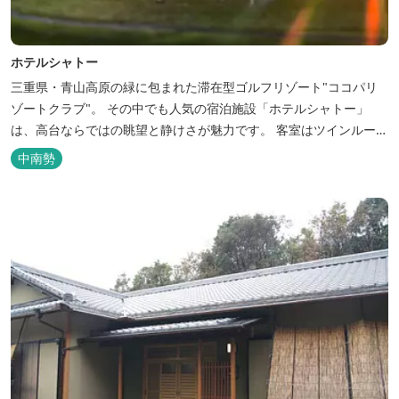
ホテルシャトー
三重県・青山高原の緑に包まれた滞在型ゴルフリゾート"ココパリ
ゾートクラブ"。 その中でも人気の宿泊施設「ホテルシャトー」
は、高台ならではの眺望と静けさが魅力です。 客室はツインルーム
から4〜6名で泊まれる和洋室まで幅広く、旅のスタイルに合わせて
中南勢
選べます。 天然温泉の大浴場・露天風呂、ロウリュ式サウナで体を
整えた後は、和食や焼肉など、気分で選べる夕食をゆったりと。 翌
朝は、レス...