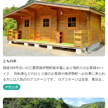
とちの木
国道260号沿いの三重県南伊勢町栃木竈にあり海釣りのお客様やバ
イク、 自転車などのひとり旅のお客様や南伊勢町へお仕事に来られ
る方には人気のログコテージです。 ログコテージは全室、素泊まり
となっており、おひとり様限定のお部屋、お二人様限定のお部屋、
伊勢志摩
3名様から5名様限定のお部屋とあります。 お風呂やトイレは別棟
に完備。 国道260号向いには喫茶食事とちの木では、お食事もでき
人気のトンテ...