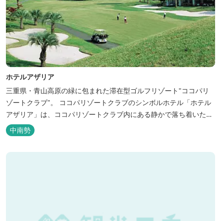
ホテルアザリア
三重県・青山高原の緑に包まれた滞在型ゴルフリゾート"ココパリ
ゾートクラブ"。 ココパリゾートクラブのシンボルホテル「ホテル
アザリア」は、ココパリゾートクラブ内にある静かで落ち着いた雰
囲気の宿泊施設です。 円筒形の特徴ある建物には、ツインや和洋室
中南勢
など多彩な客室を備え、窓からはリゾートの美しい景色が広がりま
す。 天然温泉の大浴場やサウナも完備しており、 ゴルフの後はも
ちろん、伊勢...