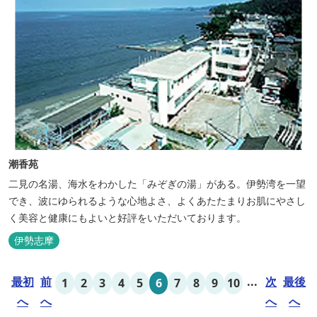
潮香苑
二見の名湯、海水をわかした「みぞぎの湯」がある。伊勢湾を一望
でき、波にゆられるような心地よさ、よくあたたまりお肌にやさし
く美容と健康にもよいと好評をいただいております。
伊勢志摩
最初
前
...
次
最後
1
2
3
4
5
6
7
8
9
10
へ
へ
へ
へ