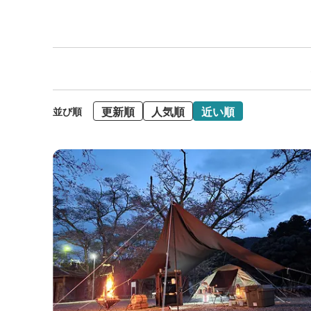
更新順
人気順
近い順
並び順