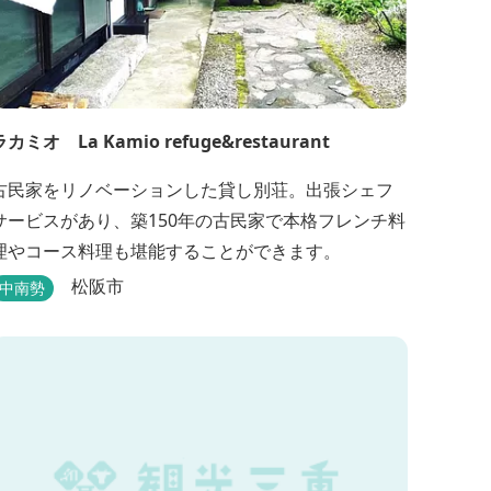
ラカミオ La Kamio refuge&restaurant
古民家をリノベーションした貸し別荘。出張シェフ
サービスがあり、築150年の古民家で本格フレンチ料
理やコース料理も堪能することができます。
松阪市
中南勢