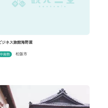
ビジネス旅館海野屋
松阪市
中南勢