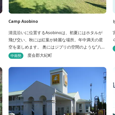
Camp Asobino
清流沿いに位置するAsobinoは、初夏にはホタルが
飛び交い、秋には紅葉が綺麗な場所。年中満天の星
空を楽しめます。 奥にはジブリの空間のような”八重
谷湧水”、 他にも小さい鍾乳洞ですが太古を想像させ
度会郡大紀町
中南勢
る”風穴”などがあり、自然が豊かなスポットです。
wi-fi完備。テントサウナもご利用いただけます。 ま
た近くには廃校を活用した「阿曽温泉」もありま
す。