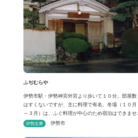
ふぢむらや
伊勢市駅・伊勢神宮外宮より歩いて１０分。部屋数
はすくないですが、主に料理で有名。冬場（１０月
～３月）は、ふぐ料理が中心のため宿泊はできませ
ん。他に季節ごとに地元素材を生かした特殊料理も
伊勢市
伊勢志摩
お楽しみ頂けます。