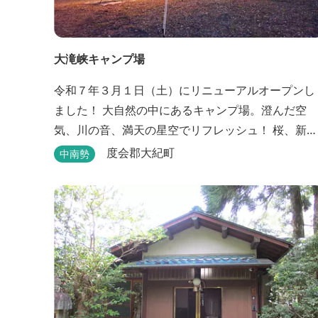
大滝峡キャンプ場
令和７年３月１日（土）にリニューアルオープンし
ました！ 大自然の中にあるキャンプ場。澄んだ空
気、川の音、満天の星空でリフレッシュ！ 桜、新
緑、紅葉と四季折々の景色を楽しむことができま
度会郡大紀町
中南勢
す。 紀勢自動車道「大宮大台Ic」から車で約10分と
好アクセス！ 今年の営業は１２月１４日（日）まで
です！来年は３月１日（日）からの営業となります
のでよろしくお願いします！ ソロサイト・オートテ
ント...