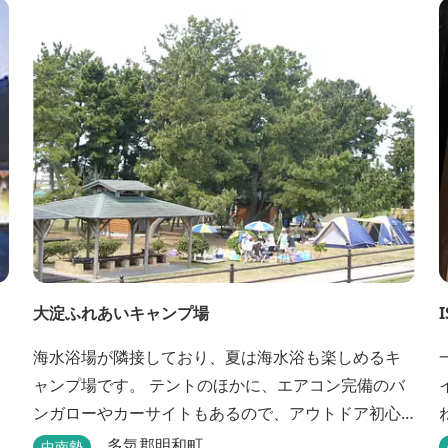
大淀ふれあいキャンプ場
I
海水浴場が隣接しており、夏は海水浴も楽しめるキ
ャンプ場です。 テントのほかに、エアコン完備のバ
ンガローやカーサイトもあるので、アウトドア初心
者でも気軽にキャンプを楽しめます！ 管理棟、水
多気郡明和町
中南勢