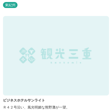
泊の方には日替わりでご用意します。」オーナー様談。もし重なっ
東紀州
た場合は、ごめんなさい。
ビジネスホテルサンライト
Ｒ４２号沿い、風光明媚な熊野灘が一望。