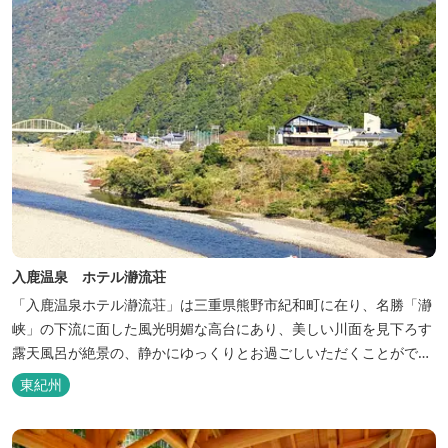
入鹿温泉 ホテル瀞流荘
「入鹿温泉ホテル瀞流荘」は三重県熊野市紀和町に在り、名勝「瀞
峡」の下流に面した風光明媚な高台にあり、美しい川面を見下ろす
露天風呂が絶景の、静かにゆっくりとお過ごしいただくことができ
る温泉宿泊施設です。 熊野古道をはじめ、日本一の棚田と称される
東紀州
丸山千枚田、赤木城跡、熊野本宮大社（熊野三山）、玉置神社が近
くに点在し、和歌山・奈良の遺産や名所からも近いことから観光ア