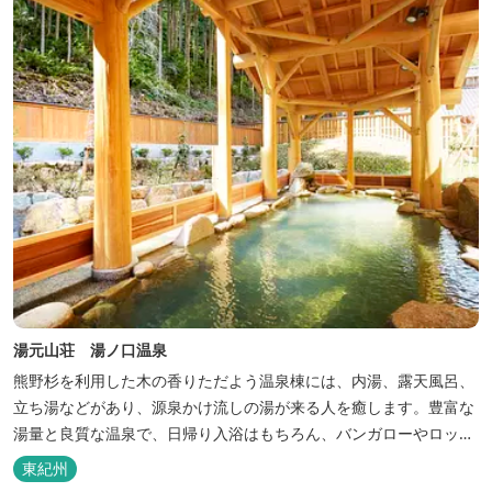
クセスには大変便利な立地と...
湯元山荘 湯ノ口温泉
熊野杉を利用した木の香りただよう温泉棟には、内湯、露天風呂、
立ち湯などがあり、源泉かけ流しの湯が来る人を癒します。豊富な
湯量と良質な温泉で、日帰り入浴はもちろん、バンガローやロッジ
などの宿泊施設も備えているので、宿泊しながらゆったりと温泉を
東紀州
楽しむ人も多いです。