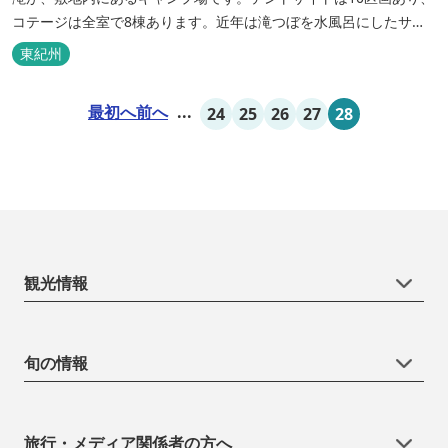
コテージは全室で8棟あります。近年は滝つぼを水風呂にしたサウ
ナが人気です。
東紀州
最初へ
前へ
...
24
25
26
27
28
観光情報
旬の情報
旅行・メディア関係者の方へ