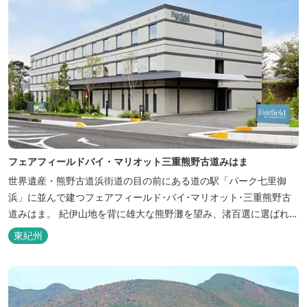
フェアフィールドバイ・マリオット三重熊野古道みはま
世界遺産・熊野古道浜街道の目の前にある道の駅「パーク七里御
浜」に並んで建つフェアフィールド･バイ･マリオット･三重熊野古
道みはま。 紀伊山地を背に雄大な熊野灘を望み、渚百選に選ばれた
七里御浜海岸などの美しい自然が広がります。一年を通して暖かで
東紀州
過ごしやすく、季節を通じて穫れる数々の品種のみかんをはじめ、
豊富な畑の幸や海の幸を堪能していただけます。 風光明媚な御浜を
巡る旅の拠点として、当...