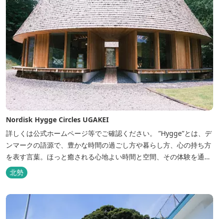
Nordisk Hygge Circles UGAKEI
詳しくは公式ホームページ等でご確認ください。 ”Hygge”とは、デ
ンマークの語源で、豊かな時間の過ごし方や暮らし方、心の持ち方
を表す言葉。ほっと癒される心地よい時間と空間、その体験を通し
て得られる幸福感のことです。 デンマーク発のアウトドアブランド
北勢
「Nordisk（ノルディスク）」と三重県いなべ市が連携して手がけ
た日本初のアウトドアフィールドが、2023年４月３日にオープンし
ました...