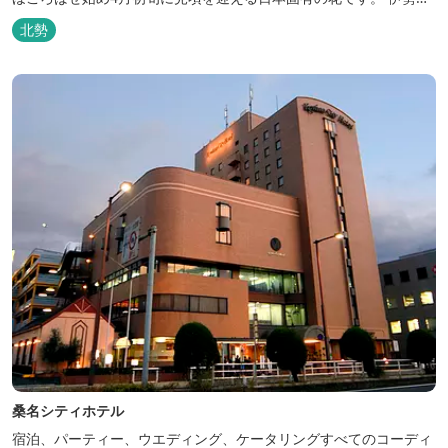
周辺の狭い範囲に自生するシデコブシは、三重県内ではいなべ市、
北勢
菰野町、四日市市などの北勢地方に見られ これらの自生地は日本に
おけるシデコブシ天然分布の西の端にあたります。 約500万年前に
存在して...
桑名シティホテル
宿泊、パーティー、ウエディング、ケータリングすべてのコーディ