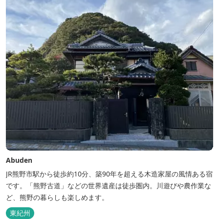
Abuden
JR熊野市駅から徒歩約10分、築90年を超える木造家屋の風情ある宿
です。「熊野古道」などの世界遺産は徒歩圏内。川遊びや農作業な
ど、熊野の暮らしも楽しめます。
東紀州