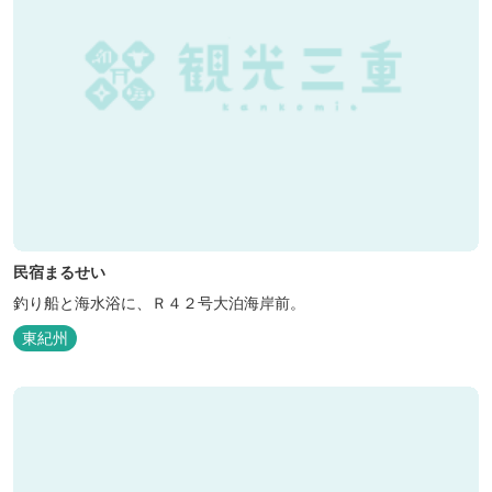
民宿まるせい
釣り船と海水浴に、Ｒ４２号大泊海岸前。
東紀州