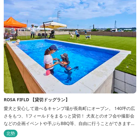
ROSA FIFLD 【貸切ドッグラン】
愛犬と安心して遊べるキャンプ場が長島町にオープン。 140坪の広
さをもつ、1フィールドをまるっと貸切！ 犬友とのオフ会や撮影会
などの企画イベントや手ぶらBBQ等、自由に行うことができます。
フードメニューも豊富で手ぶらでBBQを予算に合わせてお選びいた
北勢
だき、楽しんでいただくことがてぎます。 ドックランは全面人工芝