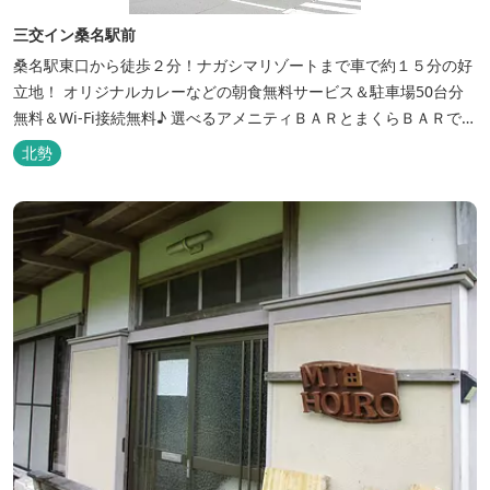
三交イン桑名駅前
桑名駅東口から徒歩２分！ナガシマリゾートまで車で約１５分の好
立地！ オリジナルカレーなどの朝食無料サービス＆駐車場50台分
無料＆Wi-Fi接続無料♪ 選べるアメニティＢＡＲとまくらＢＡＲで快
適な滞在をサポート！
北勢