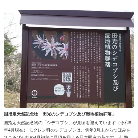
国指定天然記念物「田光のシデコブシ及び湿地植物群落」
国指定天然記念物の「シデコブシ」が見頃を迎えています（令和8
年4月現在） モクレン科のシデコブシは、例年3月末からつぼみを
ほころばせ始め4月初旬に見頃を迎える日本固有の花です。 伊勢湾