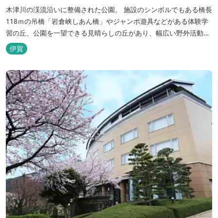
木津川の渓流沿いに整備された公園。 施設のシンボルでもある橋長
118ｍの吊橋「岩倉峡しあん橋」やジャンボ遊具などがある体験学
習の丘、公園を一望できる見晴らしの丘があり、幅広い野外活動に
利用できるキャンプ場も併設されています。 川沿いには島ヶ原温泉
伊賀
やぶっちゃに至る「川辺の道」があり、旧岩倉水力発電所跡の水路
遺構を見ることができたり、春は桜、秋は紅葉の名所として楽しめ
る憩いの場となっています。