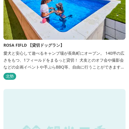
ROSA FIFLD 【貸切ドッグラン】
愛犬と安心して遊べるキャンプ場が長島町にオープン。 140坪の広
さをもつ、1フィールドをまるっと貸切！ 犬友とのオフ会や撮影会
などの企画イベントや手ぶらBBQ等、自由に行うことができます。
フードメニューも豊富で手ぶらでBBQを予算に合わせてお選びいた
北勢
だき、楽しんでいただくことがてぎます。 ドックランは全面人工芝
で水はけもよく、ワンちゃんの汚れを気にすることなく自由に遊
べ、エリア...