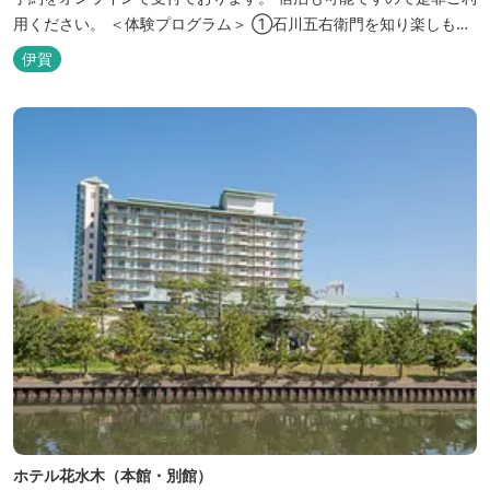
用ください。 ＜体験プログラム＞ ①石川五右衛門を知り楽しも
う！ ②忍者をめざそう！（入門・初級編） ③忍者の基礎体力づく
伊賀
り！農業体験！ ④忍者の里山散策と忍者修行を楽しもう！（山中
で忍道修行）
ホテル花水木（本館・別館）