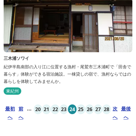
三木浦ソワイ
紀伊半島南部の入り江に位置する漁村・尾鷲市三木浦町で「田舎で
暮らす」体験ができる宿泊施設。一棟貸しの宿で、漁村ならではの
暮らしを体験してみませんか。
東紀州
最初
前
...
次
最後
20
21
22
23
24
25
26
27
28
へ
へ
へ
へ