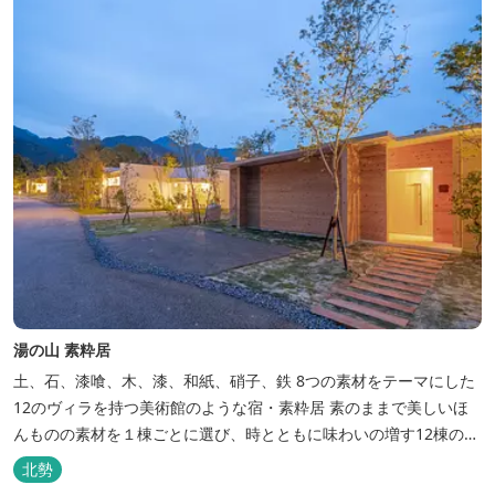
湯の山 素粋居
土、石、漆喰、木、漆、和紙、硝子、鉄 8つの素材をテーマにした
12のヴィラを持つ美術館のような宿・素粋居 素のままで美しいほ
んものの素材を１棟ごとに選び、時とともに味わいの増す12棟のヴ
ィラをつくりました。現代美術・工芸・古美術・アンティークをし
北勢
つらえた空間は、 とびきり居心地が良い美術館のよう。次はあのヴ