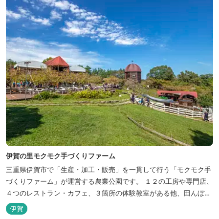
くりとゆ...
伊賀の里モクモク手づくりファーム
三重県伊賀市で「生産・加工・販売」を一貫して行う「モクモク手
づくりファーム」が運営する農業公園です。 １２の工房や専門店、
４つのレストラン・カフェ、３箇所の体験教室がある他、田んぼや
いかだ池など、「自然や農業」を身近に感じて楽しんでいただける
伊賀
遊び場もあります。 園内では、ミニブタくんたちのショーを見た