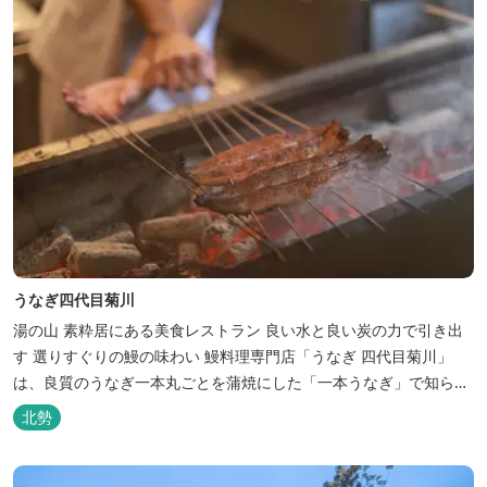
うなぎ四代目菊川
湯の山 素粋居にある美食レストラン 良い水と良い炭の力で引き出
す 選りすぐりの鰻の味わい 鰻料理専門店「うなぎ 四代目菊川」
は、良質のうなぎ一本丸ごとを蒲焼にした「一本うなぎ」で知られ
ます。大きさも太さも極上の鰻を厳選し、皮をパリッと焼き上げて
北勢
も身質がフワッとやわらかい、贅沢な食感を実現。 鮮度抜群の鰻を
毎日捌き、良質の炭で焼き立てを供します。素材から炭まで、鰻の
美味しさを熟...