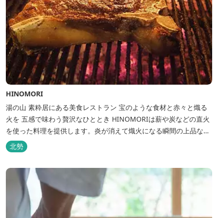
HINOMORI
湯の山 素粋居にある美食レストラン 宝のような食材と赤々と熾る
火を 五感で味わう贅沢なひととき HINOMORIは薪や炭などの直火
を使った料理を提供します。炎が消えて熾火になる瞬間の上品な香
りを海産物にまとわせたり、熟成させた上質な牛肉を塊でじっくり
北勢
とローストしたり。炎が生み出す味わいの繊細さと豪快さをコース
でお楽しみください。料理監修は、フランスで活躍するシェフ・手
島竜司。探...