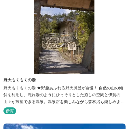
野天もくもくの湯
野天もくもくの湯 ★野趣あふれる野天風呂が自慢！ 自然の山の傾
斜を利用し、隠れ湯のようにひっそりとした癒しの空間と伊賀の
山々が展望できる温泉。温泉浴を楽しみながら森林浴も楽しめま
す。一枚岩をくり貫いてつくった湯船もあり、風情ある空間が魅力
伊賀
です。 ★源泉100％の野天風呂 源泉100％の野天風呂が2つあり、
38度のぬるめの湯と42度の熱めの湯があります。ぬるめの湯はじっ