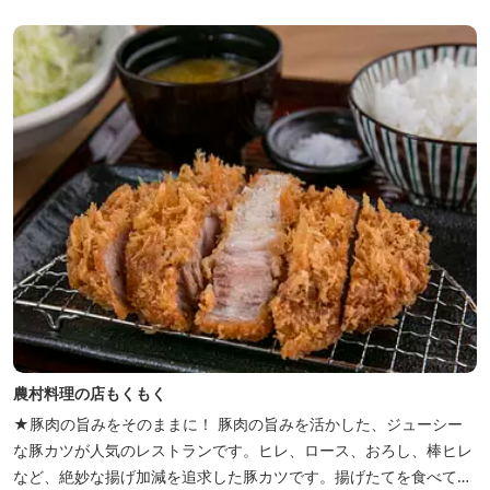
り、ウインナーづくりやパンづくりなどの手づくり体験教室や、食
農体験プログラムに参加したり...
農村料理の店もくもく
★豚肉の旨みをそのままに！ 豚肉の旨みを活かした、ジューシー
な豚カツが人気のレストランです。ヒレ、ロース、おろし、棒ヒレ
など、絶妙な揚げ加減を追求した豚カツです。揚げたてを食べてい