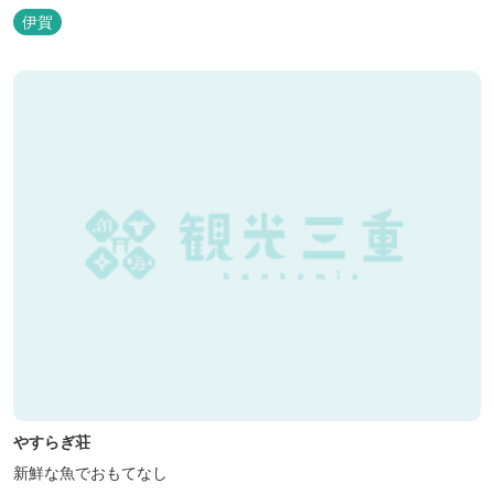
ただくために、注文後じっくり揚げてお出ししています。 ★手作
伊賀
りのお蕎麦をお楽しみいただけます！ お蕎麦は毎日お店で打ってつ
くっております。北海道や三重のそば粉を使用してつくる、喉ごし
の良い昔ながらのお蕎麦...
やすらぎ荘
新鮮な魚でおもてなし