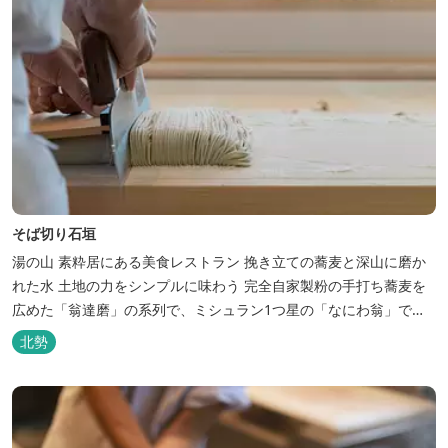
そば切り石垣
湯の山 素粋居にある美食レストラン 挽き立ての蕎麦と深山に磨か
れた水 土地の力をシンプルに味わう 完全自家製粉の手打ち蕎麦を
広めた「翁達磨」の系列で、ミシュラン1つ星の「なにわ翁」で研
鑽を積んだ石垣雄介氏が開業した「そば切り石垣」。 翁伝統の完全
北勢
自家製粉による二八蕎麦を踏襲し、蕎麦と酒をシンプルに楽しむ店
を実現しました。国産蕎麦の香りを存分に引き出す、湯の山温泉の
天然の水の力...