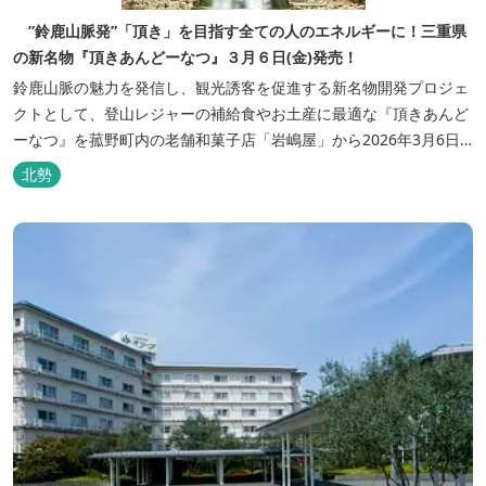
”鈴鹿山脈発”「頂き」を目指す全ての人のエネルギーに！三重県
の新名物『頂きあんどーなつ』３月６日(金)発売！
鈴鹿山脈の魅力を発信し、観光誘客を促進する新名物開発プロジェ
クトとして、登山レジャーの補給食やお土産に最適な『頂きあんど
ーなつ』を菰野町内の老舗和菓子店「岩嶋屋」から2026年3月6日
（金）より販売を開始いたしました。 ■商品コンセプト：自分だけ
北勢
の「頂き」を目指す人を応援 「山に登る目的が人それぞれであるよ
うに、仕事や人生の目標（頂き）も人それぞれ。どんな『頂き』を
目指す人も、頑...