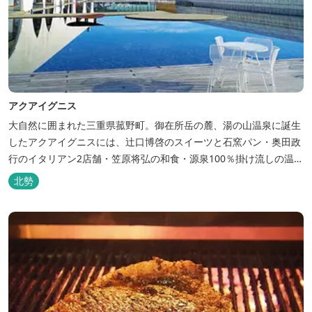
アクアイグニス
大自然に囲まれた三重県菰野町。御在所岳の麓、湯の山温泉に誕生
したアクアイグニスには、辻󠄀口博啓のスイーツと石窯パン・奥田政
行のイタリアン2店舗・笠原将弘の和食・源泉100％掛け流しの温
泉・宿泊棟・離れ宿・苺ハウス・ギャラリーなど、様々な『癒し』
北勢
と『食』が集結しております。 【『癒し』の追求 】 ◆源泉100%
掛け流し「片岡温泉」 片岡温泉は、地下1,200ｍより湯口で約42℃
の...