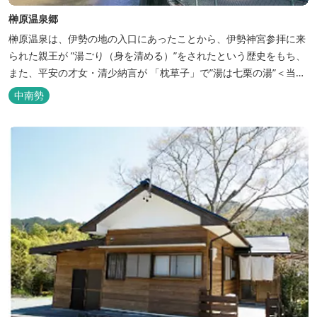
榊原温泉郷
榊原温泉は、伊勢の地の入口にあったことから、伊勢神宮参拝に来
られた親王が ”湯ごり（身を清める）”をされたという歴史をもち、
また、平安の才女・清少納言が 「枕草子」で”湯は七栗の湯”＜当時
の呼び名＞と称えており、 出雲の神を温泉の守り神として祀ってい
中南勢
ることもあって、恋の和歌も多く残っています。 このように、宮中
や神宮にゆかりも深く、つるつるスベスベの肌ざわりの良い泉質は
心身の癒し...