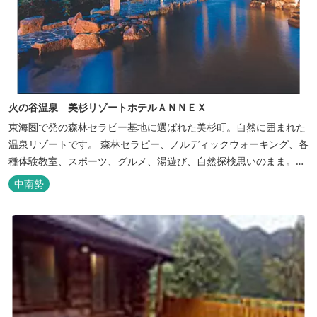
火の谷温泉 美杉リゾートホテルＡＮＮＥＸ
東海圏で発の森林セラピー基地に選ばれた美杉町。自然に囲まれた
温泉リゾートです。 森林セラピー、ノルディックウォーキング、各
種体験教室、スポーツ、グルメ、湯遊び、自然探検思いのまま。思
いきり遊んだ後は温泉でゆったり、のんびり。お料理は和洋バイキ
中南勢
ングに豪華会席料理。バイキングでは、毎日餅つき、夏は流しそう
めん等のイベントも開催しています。 ５つの貸切風呂に、展望風呂
付き客室、露天風呂・ジ...