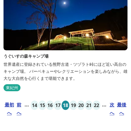
うぐいすの森キャンプ場
世界遺産に登録されている熊野古道・ツヅラト峠にほど近い高台の
キャンプ場。 バーベキューやレクリエーションを楽しみながら、雄
大な大自然を心行くまで堪能できます。
東紀州
最初
前
...
...
次
最後
14
15
16
17
18
19
20
21
22
へ
へ
へ
へ