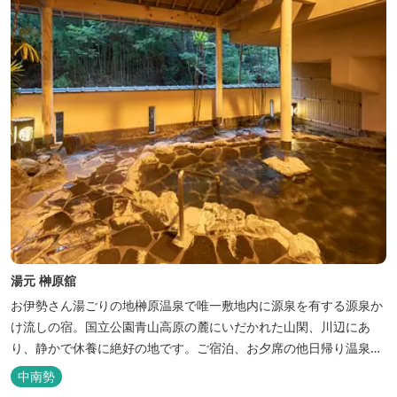
湯元 榊原舘
お伊勢さん湯ごりの地榊原温泉で唯一敷地内に源泉を有する源泉か
け流しの宿。国立公園青山高原の麓にいだかれた山閑、川辺にあ
り、静かで休養に絶好の地です。ご宿泊、お夕席の他日帰り温泉も
楽しめます。お料理にも温泉を用いた温泉野菜蒸しの他美と健康を
中南勢
テーマとしたふるさと会席をご用意しています。