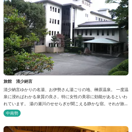
旅館 清少納言
清少納言ゆかりの名湯、お伊勢さん湯ごりの地、榊原温泉。 一度温
泉に浸ればわかる泉質の良さ。特に女性の美容に効能があるといわ
れています。 湯の瀬川のせせらぎが聞こえる静かな宿。それが旅
館 清少納言です。柔らかく滑らかな安らぎの湯や旬の味、心のこ
中南勢
もったおもてなしを心掛けております。 日頃の喧騒から離れ、平安
の才女清少納言もお墨付きの名湯を是非実感してください。