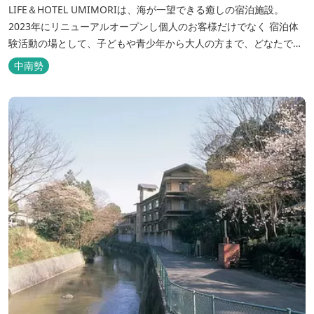
LIFE＆HOTEL UMIMORIは、海が一望できる癒しの宿泊施設。
2023年にリニューアルオープンし個人のお客様だけでなく 宿泊体
験活動の場として、子どもや青少年から大人の方まで、どなたでも
ご利用いただけます。 ヨットやボート・カヤックをはじめとするマ
中南勢
リンアクティビティや併設する海の乗馬倶楽部エルカバージョでの
乗馬体験が可能！ 小中学生や団体様向けに海の自然体験教室も開催
しています...