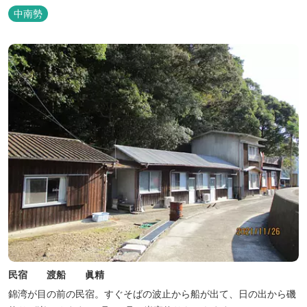
中南勢
民宿 渡船 眞精
錦湾が目の前の民宿。すぐそばの波止から船が出て、日の出から磯