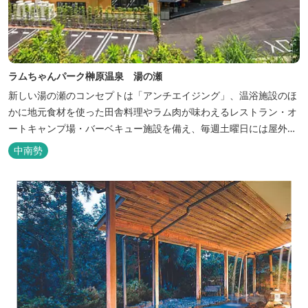
ラムちゃんパーク榊原温泉 湯の瀬
新しい湯の瀬のコンセプトは「アンチエイジング」、温浴施設のほ
かに地元食材を使った田舎料理やラム肉が味わえるレストラン・オ
ートキャンプ場・バーベキュー施設を備え、毎週土曜日には屋外に
「湯の瀬市場」を設け、新鮮野菜の販売が行われています。 また、
中南勢
観光旅行が困難な障がい者や介助が必要な高齢者の利用に特化した
福祉旅館として、全館バリアフリー、車いす対応の貸切風呂、リフ
ト付きジャグジーを備えています...