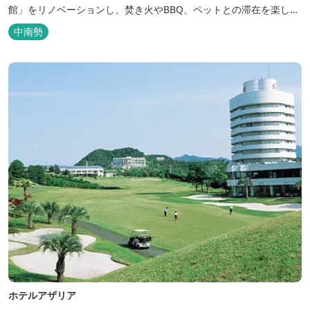
館」をリノベーションし、焚き火やBBQ、ペットとの滞在を楽しめ
る“キャンプ気分”の宿として生まれ変わりました。 【営業時間】 チ
中南勢
ェックイン 15：00（早めのチェックインご希望は予約時に要相
談） チェックアウト 9：00 【定休日】 不定休 【料金...
ホテルアザリア