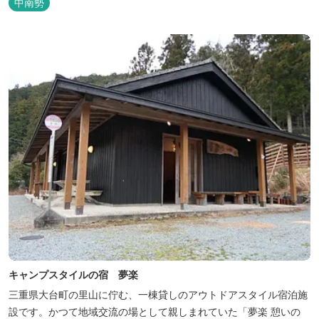
中南勢
会には無い闇の中を飛び交うヒメホタル・ヘイケボタルを観賞した
り、星空を眺めたり・・・ 初夏の早朝には「アカショウビン」の美
しい声を聞く事ができた...
キャンプスタイルの宿 夢楽
三重県大台町の里山に佇む、一棟貸しのアウトドアスタイル宿泊施
設です。かつて地域交流の場として親しまれていた「夢楽 憩いの