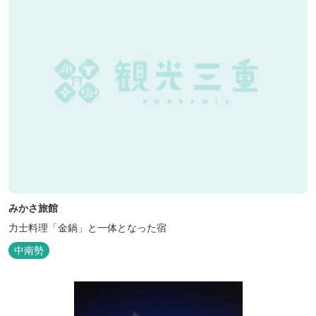
みかさ旅館
力士料理「金鍋」と一体となった宿
中南勢