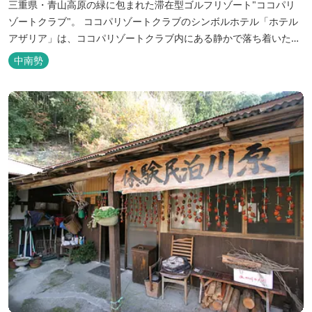
三重県・青山高原の緑に包まれた滞在型ゴルフリゾート"ココパリ
ゾートクラブ"。 ココパリゾートクラブのシンボルホテル「ホテル
アザリア」は、ココパリゾートクラブ内にある静かで落ち着いた雰
囲気の宿泊施設です。 円筒形の特徴ある建物には、ツインや和洋室
中南勢
など多彩な客室を備え、窓からはリゾートの美しい景色が広がりま
す。 天然温泉の大浴場やサウナも完備しており、 ゴルフの後はも
ちろん、伊勢...