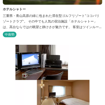
ホテルシャトー
三重県・青山高原の緑に包まれた滞在型ゴルフリゾート"ココパリ
ゾートクラブ"。 その中でも人気の宿泊施設「ホテルシャトー」
は、高台ならではの眺望と静けさが魅力です。 客室はツインルーム
から4〜6名で泊まれる和洋室まで幅広く、旅のスタイルに合わせて
中南勢
選べます。 天然温泉の大浴場・露天風呂、ロウリュ式サウナで体を
整えた後は、和食や焼肉など、気分で選べる夕食をゆったりと。 翌
朝は、レス...