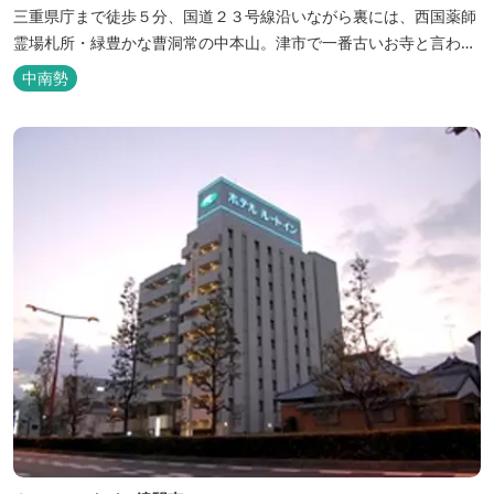
三重県庁まで徒歩５分、国道２３号線沿いながら裏には、西国薬師
霊場札所・緑豊かな曹洞常の中本山。津市で一番古いお寺と言われ
る塔世山四天王寺があります。
中南勢