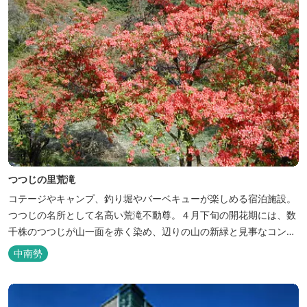
つつじの里荒滝
コテージやキャンプ、釣り堀やバーベキューが楽しめる宿泊施設。
つつじの名所として名高い荒滝不動尊。４月下旬の開花期には、数
千株のつつじが山一面を赤く染め、辺りの山の新緑と見事なコント
ラストを織り成します。 松阪の観光情報は、松阪観光インフォメー
中南勢
ションサイト ワクワク松阪 ...