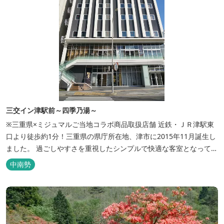
三交イン津駅前～四季乃湯～
※三重県×ミジュマルご当地コラボ商品取扱店舗 近鉄・ＪＲ津駅東
口より徒歩約1分！三重県の県庁所在地、津市に2015年11月誕生し
ました。 過ごしやすさを重視したシンプルで快適な客室となってお
り、ベッドはワイドなサイズで、羽毛布団をご用意。女性にやさし
中南勢
いアメニティグッズを取り揃えており、連泊の方用にコインランド
リーもあります。 ご宿泊者専用の人工温泉大浴場「四季乃湯」で
は、がんばった...