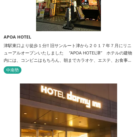
APOA HOTEL
津駅東口より徒歩１分!! 旧サンルート津から２０１７年７月にリニ
ューアルオープンいたしました “APOA HOTEL津” ホテルの建物
内には、コンビニはもちろん、朝までカラオケ、エステ、お食事も
いろいろなジャンルが楽しめます。 ホテル内施設 地下…創作料
中南勢
理“舞の華” 居酒屋“風の蔵人” 居酒屋“居酒屋ならここが安いぜっ”
１階…コンビニエンスストア“ローソン” 和食“いせもん本店”...