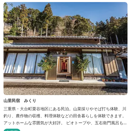
山里民宿 みくり
三重県・大台町栗谷地区にある民泊。山菜採りやそば打ち体験、川
釣り、農作物の収穫、料理体験などの田舎暮らしを体験できます。
アットホームな雰囲気が大好評。 ビオトープや、五右衛門風呂も楽
しめます。6月はホタル観賞が人気。 夜になると周囲は真っ暗。都