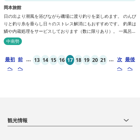
岡本旅館
日の出より潮風を浴びながら磯場に渡り釣りを楽しめます。 のんび
りと釣り糸を垂らし日々のストレス解消にもおすすめです。 釣果は
鱗や内蔵処理をサービスしております（数に限りあり）。 一風呂浴
びてさっぱりしてお帰りいただけます。 料金１名５５００円、弁当
中南勢
５００円
最初
前
...
...
次
最後
13
14
15
16
17
18
19
20
21
へ
へ
へ
へ
観光情報