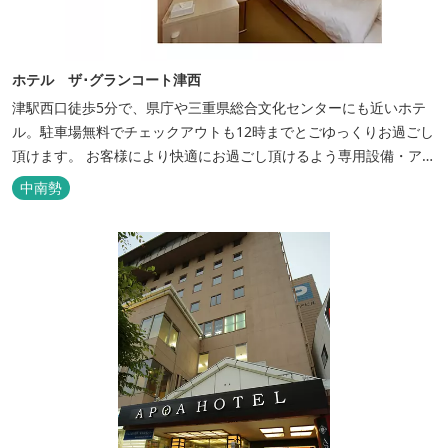
ホテル ザ･グランコート津西
津駅西口徒歩5分で、県庁や三重県総合文化センターにも近いホテ
ル。駐車場無料でチェックアウトも12時までとごゆっくりお過ごし
頂けます。 お客様により快適にお過ごし頂けるよう専用設備・アメ
ニティ付き女性専用フロアやビジネスマンに最適なパソコン・プリ
中南勢
ンター設置のお部屋など多種多様な部屋タイプ・サービスをご用
意。本質の時間、至上の空間をお届けいたします。 また１Fにはカ
フェ＆レストランE...