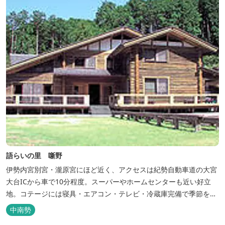
語らいの里 噺野
伊勢内宮別宮・瀧原宮にほど近く、アクセスは紀勢自動車道の大宮
大台ICから車で10分程度。スーパーやホームセンターも近い好立
地。コテージには寝具・エアコン・テレビ・冷蔵庫完備で季節を問
わず楽しめます。 食器・調理器具の揃った自炊棟や24時間利用可
中南勢
能なシャワールームなど充実の設備で快適にお過ごしいただけま