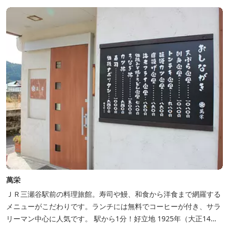
す。施設内には噺野温泉もありコテージ宿泊の方は貸し切りでご利
用いただけます(１棟につき１時間)
萬栄
ＪＲ三瀬谷駅前の料理旅館。寿司や鰻、和食から洋食まで網羅する
メニューがこだわりです。ランチには無料でコーヒーが付き、サラ
リーマン中心に人気です。 駅から1分！好立地 1925年（大正14