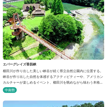
エバーグレイズ香肌峡
櫛田川が作り出した美しい峡谷が続く県立自然公園内に位置する。
峡谷が作り出した自然を体感するアクティビティーや、アメリカン
カルチャーが楽しめるイベント、櫛田川を眺めながら味わう本格的
なアメリカンＢＢＱを体験することができる。 松阪の観光情報は、
中南勢
松阪観光インフォメーションサイト ワクワ...