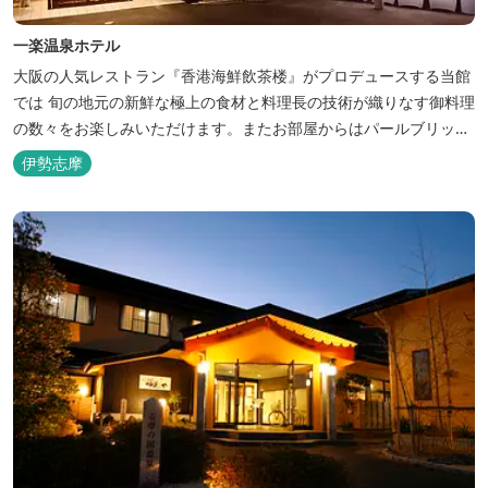
一楽温泉ホテル
大阪の人気レストラン『香港海鮮飲茶楼』がプロデュースする当館
では 旬の地元の新鮮な極上の食材と料理長の技術が織りなす御料理
の数々をお楽しみいただけます。またお部屋からはパールブリッジ
や真珠筏など、美しい景色が一望できます。「美肌の湯」として有
伊勢志摩
名な榊原温泉の運び湯を使用した大浴場も完備。