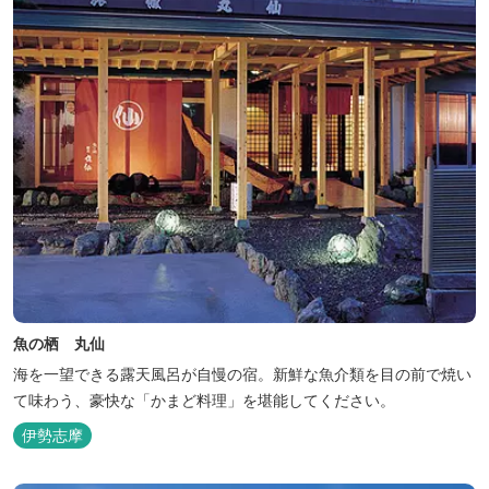
魚の栖 丸仙
海を一望できる露天風呂が自慢の宿。新鮮な魚介類を目の前で焼い
て味わう、豪快な「かまど料理」を堪能してください。
伊勢志摩