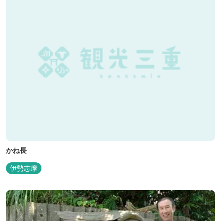
かね長
伊勢志摩