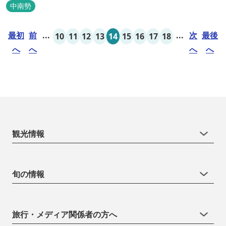
年）に開業した歴史ある旅館。JR三瀬谷駅から徒歩一分と好立地の
中南勢
場所にあり、大変便利です。 部屋数は11室、大広間が2部屋。少人
数から団体のお客様まで幅広くご利用いただけます。 人気の定食は
最初
前
...
...
次
最後
10
11
12
13
14
15
16
17
18
品数...
へ
へ
へ
へ
観光情報
旬の情報
旅行・メディア関係者の方へ