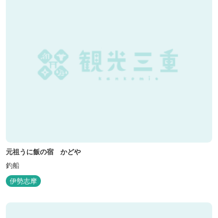
元祖うに飯の宿 かどや
釣船
伊勢志摩