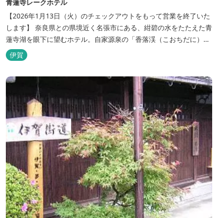
青蓮寺レークホテル
【2026年1月13日（火）のチェックアウトをもって営業を終了いた
します】 奈良県との県境近く名張市にある、紺碧の水をたたえた青
蓮寺湖を眼下に望むホテル。自家源泉の「香落渓（こおちだに）温
泉」は天然アルカリ泉。露天風呂から眺める湖は、遮るものがな
伊賀
く、絶景と評判です。