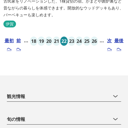
古民家をリノベーションした、1棟貸切の宿。かまどや囲炉裏など
昔ながらの暮らしを体感できます。開放的なウッドデッキもあり、
バーベキューも楽しめます。
伊賀
最初
前
...
...
次
最後
18
19
20
21
22
23
24
25
26
へ
へ
へ
へ
観光情報
旬の情報