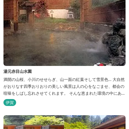
湯元赤目山水園
満開の山桜、小川のせせらぎ、山一面の紅葉そして雪景色… 大自然
がおりなす四季おりおりの美しい風景は人の心をなごませ、都会の
喧噪をしばし忘れさせてくれます。 そんな恵まれた環境の中にあ
る、純和風造りの閑静なたたずまい …それが赤目山水園です。 ま
伊賀
た、赤目山水園の園内からこんこんと湧き出る天然温泉「赤目温泉
山の湯」は、肌にやさしい美人と健康の湯として大勢のお客様に喜
んでいただいておりま...