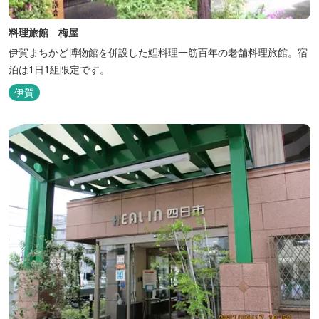
料理旅館 梅屋
伊賀まちかど博物館を併設した鯉料理一筋百年の老舗料理旅館。宿
泊は1日1組限定です。
伊賀