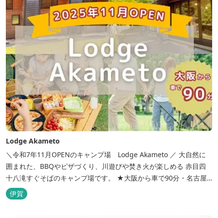
Lodge Akameto
＼令和7年11月OPENのキャンプ場 Lodge Akameto ／ 大自然に
囲まれた、BBQやピザづくり、川遊びや焚き火が楽しめる 赤目四
十八滝すぐそばのキャンプ場です。 ★大阪から車で90分・名古屋
から120分の好アクセス！ ★専用テラス付きバンガローでは、BBQ
伊賀
をしながら子どもが川遊びをしているのが見れる！ ★Wi-Fiがつな
がります！ ★日帰りBBQや大人数での研修も...