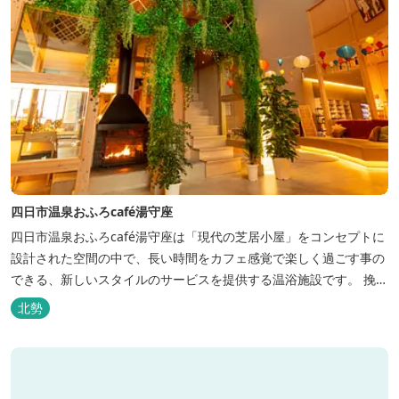
四日市温泉おふろcafé湯守座
四日市温泉おふろcafé湯守座は「現代の芝居小屋」をコンセプトに
設計された空間の中で、長い時間をカフェ感覚で楽しく過ごす事の
できる、新しいスタイルのサービスを提供する温浴施設です。 挽き
たてコーヒーやコミック、雑誌、マッサージチェア、Wi-Fiを無料
北勢
でご利用いただけます。