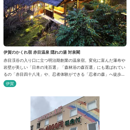
伊賀のかくれ宿 赤目温泉 隠れの湯 対泉閣
赤目渓谷の入り口に立つ明治期創業の温泉宿。変化に富んだ瀑布や
岩壁が美しい「日本の滝百選」「森林浴の森百選」にも選ばれてい
るの「赤目四十八滝」や、忍者体験ができる「忍者の森」へ徒歩５
分と観光にも好立地です。 地下１０００メートルから湧くアルカリ
伊賀
性単純温泉はしっとり滑らかな肌触りで美肌効果も期待できます。
地元のスギ材を用いた大浴場は、泡風呂を備えた「上忍の湯」、打
たせ湯を備えた「くのいちの...