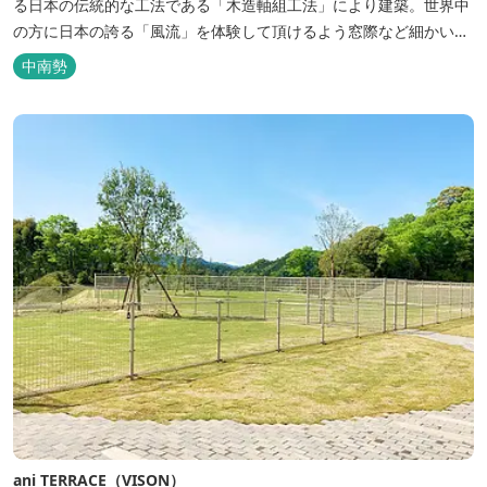
る日本の伝統的な工法である「木造軸組工法」により建築。世界中
の方に日本の誇る「風流」を体験して頂けるよう窓際など細かいデ
ィテールにこだわりました。4棟から成る旅籠棟では各棟1階に入居
中南勢
するテナントプロデュースにより洗練された世界観を各客室でお楽
しみいただけ...
ani TERRACE（VISON）