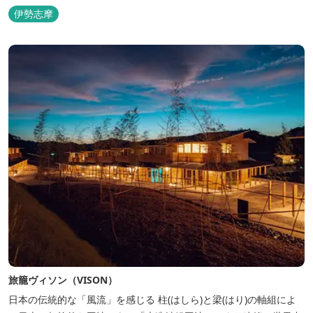
伊勢志摩
旅籠ヴィソン（VISON）
日本の伝統的な「風流」を感じる 柱(はしら)と梁(はり)の軸組によ