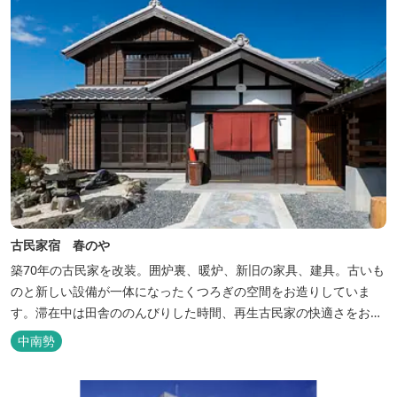
古民家宿 春のや
築70年の古民家を改装。囲炉裏、暖炉、新旧の家具、建具。古いも
のと新しい設備が一体になったくつろぎの空間をお造りしていま
す。滞在中は田舎ののんびりした時間、再生古民家の快適さをお楽
しみください。 【時間】 《 チェックイン 》 15：00～20：00の間
中南勢
にお願いいたします。 《 チェックアウト 》 10：00まで 【御利用
料金】 一日一組様１棟貸し（定員５名） 一...