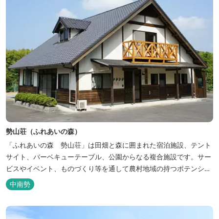
勢山荘（ふれあいの森）
「ふれあいの森 勢山荘」は田畑と森に囲まれた宿泊施設、テント
サイト、バーベキューテーブル、公園からなる複合施設です。サー
ビスやイベント、ものづくり等を通して農村地域の持つポテンシャ
ルを発信しています。 めだかやタガメなど水生生物が生息し、初夏
中南勢
にはホタルが飛び交う「メダカ池」や、約９０００本のあじさいが
植えられた「あじさいの小径」を散策し、遠い昔に過ごした懐かし
い田舎にタイムスリップしてみま...