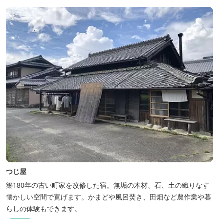
時間6:30～900）、大浴場完備、全室インターネット回線完備（Wi-
Fi・LAN接...
つじ屋
築180年の古い町家を改修した宿。無垢の木材、石、土の織りなす
懐かしい空間で寛げます。かまどや風呂焚き、田畑など農作業や暮
らしの体験もできます。