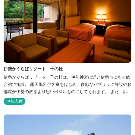
伊勢かぐらばリゾート 千の杜
伊勢かぐらばリゾート・千の杜は、伊勢神宮に近い伊勢市にある総
合宿泊施設。 露天風呂付客室をはじめ、多彩なパブリック施設やお
部屋が伊勢の旅をより思い出深いものにしてくれます。 また、広大
な敷地内にはテニスコート、野球場を始めとしたスポーツ施設や、
伊勢志摩
ウォータースライダーを有する流水プール、お子様が楽しめる児童
遊園など、様々なアウトドア施設がございます。杜の自然を感じな
がら、充実した伊勢の一日を...