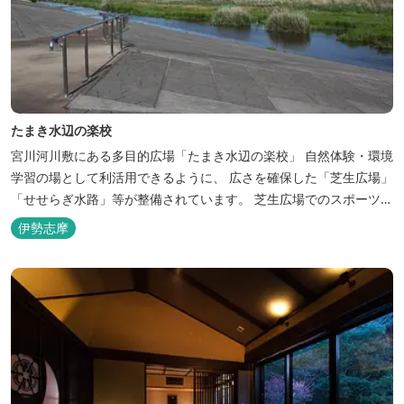
たまき水辺の楽校
宮川河川敷にある多目的広場「たまき水辺の楽校」 自然体験・環境
学習の場として利活用できるように、 広さを確保した「芝生広場」
「せせらぎ水路」等が整備されています。 芝生広場でのスポーツや
バーベキューはもちろん、 車での乗り入れも可能なため、オートキ
伊勢志摩
ャンプなどもお楽しみいただけます！ 火災防止のため、バーベキュ
ー･焚火等をする際は、 直火にならないように焚火台･コンロ等を
使...