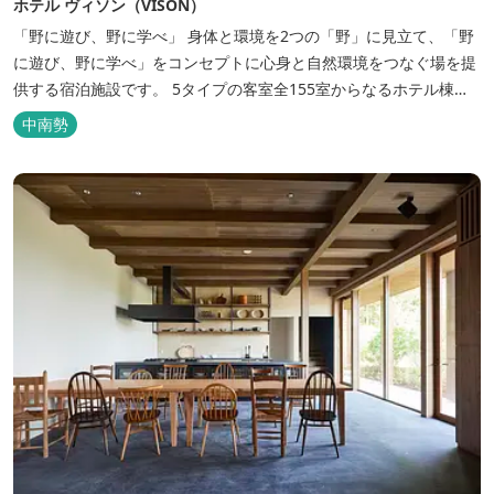
ホテル ヴィソン（VISON）
「野に遊び、野に学べ」 身体と環境を2つの「野」に見立て、「野
に遊び、野に学べ」をコンセプトに心身と自然環境をつなぐ場を提
供する宿泊施設です。 5タイプの客室全155室からなるホテル棟
と、プライベートな滞在が楽しめる一棟独立型のヴィラ6棟がござ
中南勢
います。