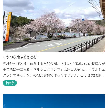
ごかつら池ふるさと村
五桂池のほとりに位置する自然公園。 とれたて産地の旬の特産品が
手ごろに手に入る「マルシェグランマ」は連日大盛況。 「マルシェ
グランマキッチン」の地元食材で作ったオリジナルピザは大好評！
バーベキューも楽しめます。食材と必要な道具がセットになった
中南勢
「手ぶらバーベキューセット」も人気です。 『ごかつら池どうぶつ
パーク』近くにあります。 多気町観光協会のフェイスブックでは多
気町のローカ...