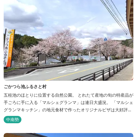
ごかつら池ふるさと村
五桂池のほとりに位置する自然公園。 とれたて産地の旬の特産品が
手ごろに手に入る「マルシェグランマ」は連日大盛況。 「マルシェ
グランマキッチン」の地元食材で作ったオリジナルピザは大好評！
バーベキューも楽しめます。食材と必要な道具がセットになった
中南勢
「手ぶらバーベキューセット」も人気です。 『ごかつら池どうぶつ
パーク』近くにあります。 多気町観光協会のフェイスブックでは多