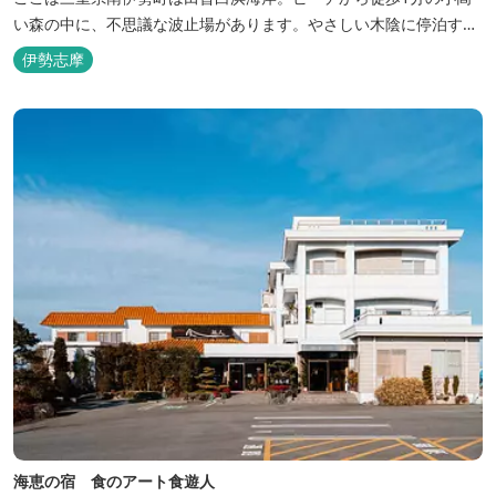
い森の中に、不思議な波止場があります。やさしい木陰に停泊する
のは3艇のヨット。日本初の森のマリーナです。 航海の気分高まる
伊勢志摩
インテリアは見た目からは想像できないほど広く、くつろぎの空
間。夏場でもエアコン完備で快適にお過ごしいただけます。甲板の
上に寝転んで夜空を見上げれば...
海恵の宿 食のアート食遊人