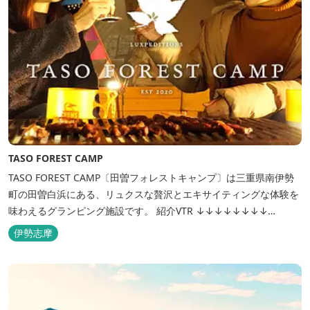
TASO FOREST CAMP
TASO FOREST CAMP〔田曽フォレストキャンプ〕は三重県南伊勢
町の田曽白浜にある、リュクスな贅沢とエキサイティングな体験を
味わえるグランピング施設です。 紹介VTR ↓↓↓↓↓↓↓↓
https://www.youtube.com/watch?v=jpF0wPRjqSw
伊勢志摩