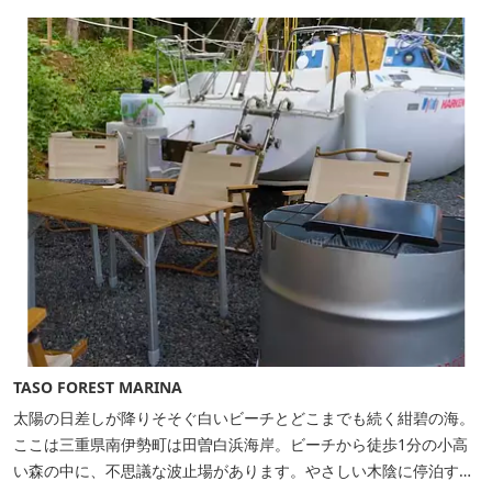
を散策しながら海風を感じるのもよし、インスタントハウス内でリ
ラックスする...
TASO FOREST MARINA
太陽の日差しが降りそそぐ白いビーチとどこまでも続く紺碧の海。
ここは三重県南伊勢町は田曽白浜海岸。ビーチから徒歩1分の小高
い森の中に、不思議な波止場があります。やさしい木陰に停泊する