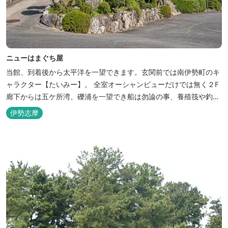
ニューはまぐち屋
当館、到着後から太平洋を一望できます。玄関前では南伊勢町のキ
ャラクター【たいみー】。 全室オーシャンビューだけでは無く２F
廊下からは五ケ所湾、礫浦を一望でき船は勿論の事、養殖筏や釣り
堀筏などみる事ができます。 当館一押しのお部屋【大島】からは太
伊勢志摩
平洋を一望。マグロの養殖筏、夜には漁師さん達の船の光がみえ対
岸には田曽浦の町の光が綺麗に見えます。