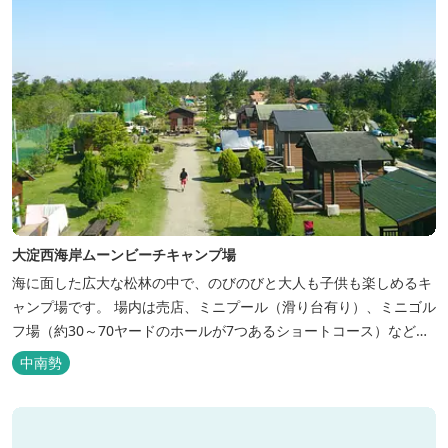
大淀西海岸ムーンビーチキャンプ場
海に面した広大な松林の中で、のびのびと大人も子供も楽しめるキ
ャンプ場です。 場内は売店、ミニプール（滑り台有り）、ミニゴル
フ場（約30～70ヤードのホールが7つあるショートコース）なども
あります。 目の前の海では、海水浴など安心して楽しめます。周辺
中南勢
観光地には、伊勢志摩国立公園の玄関口にあたります。