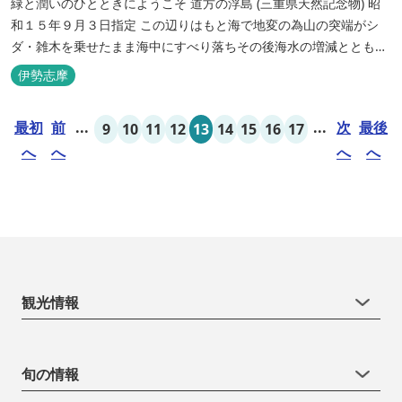
緑と潤いのひとときにようこそ ​道方の浮島 (三重県天然記念物) 昭
和１５年９月３日指定 この辺りはもと海で地変の為山の突端がシ
ダ・雑木を乗せたまま海中にすべり落ちその後海水の増減とともに
浮き沈みするようになったと伝えられています。 周辺は浮島を廻る
伊勢志摩
散策路が設けられ、また海岸線が一望できる展望塔へと続く遊歩道
もあり自然と親しむ見どころがあります。 ご家族連れで気軽にご利
最初
前
...
...
次
最後
9
10
11
12
13
14
15
16
17
用頂け...
へ
へ
へ
へ
観光情報
旬の情報