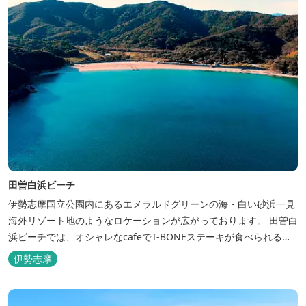
田曽白浜ビーチ
伊勢志摩国立公園内にあるエメラルドグリーンの海・白い砂浜一見
海外リゾート地のようなロケーションが広がっております。 田曽白
浜ビーチでは、オシャレなcafeでT-BONEステーキが食べられる。
又、海を見ながら黄昏るのもよし、アクティブにマリンアクティビ
伊勢志摩
ティ・スカイダイビング・ヘリコプタークルージングを体験するこ
ともできます。 是非、田曽白浜にございます施設紹介のVTRをご参
照く...