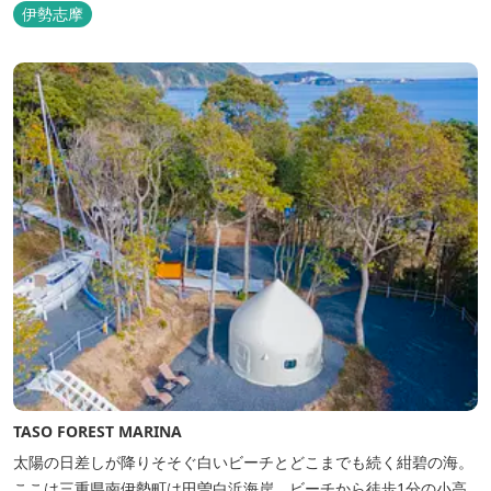
のは3艇のヨット。日本初の森のマリーナです。 航海の気分高まる
伊勢志摩
インテリアは見た目からは想像できないほど広く、くつろぎの空
間。夏場でもエアコン完備で快適にお過ごしいただけます。甲板の
上に寝転んで夜空を見上げれば...
TASO FOREST MARINA
太陽の日差しが降りそそぐ白いビーチとどこまでも続く紺碧の海。
ここは三重県南伊勢町は田曽白浜海岸。ビーチから徒歩1分の小高