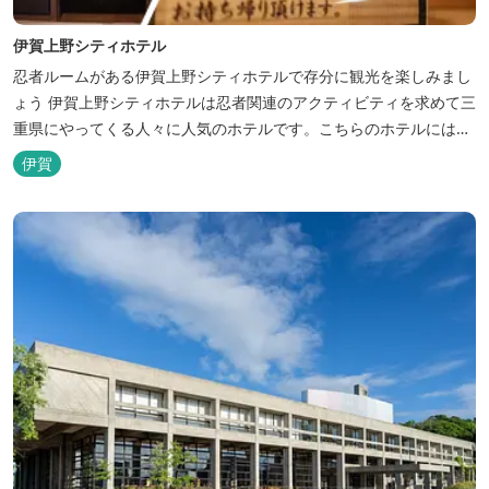
伊賀上野シティホテル
忍者ルームがある伊賀上野シティホテルで存分に観光を楽しみまし
ょう 伊賀上野シティホテルは忍者関連のアクティビティを求めて三
重県にやってくる人々に人気のホテルです。こちらのホテルには、
忍者の内装が施された部屋がいくつかあります。壁紙からトイレッ
伊賀
トペーパーに至るまで、忍者に関連したデザインモチーフがあしら
われています。 伊賀上野城や伊賀流忍者博物館から徒歩わずか10
分の位置にあるこのホテ...