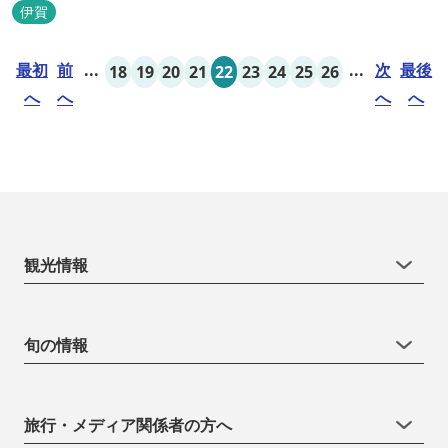
う！ ②忍者をめざそう！（入門・初級編） ③忍者の基礎体力づく
伊賀
り！農業体験！ ④忍者の里山散策と忍者修行を楽しもう！（山中
で忍道修行）
最初
前
...
...
次
最後
18
19
20
21
22
23
24
25
26
へ
へ
へ
へ
観光情報
旬の情報
旅行・メディア関係者の方へ