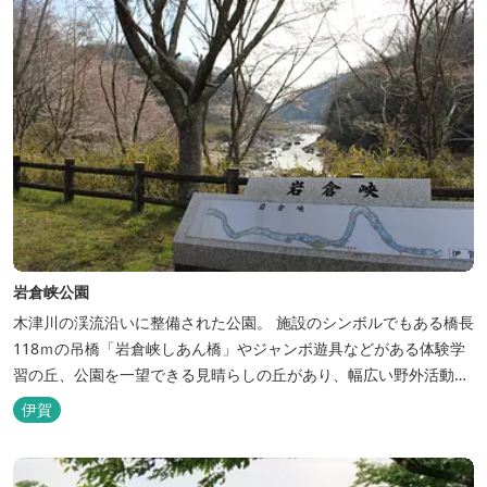
岩倉峡公園
木津川の渓流沿いに整備された公園。 施設のシンボルでもある橋長
118ｍの吊橋「岩倉峡しあん橋」やジャンボ遊具などがある体験学
習の丘、公園を一望できる見晴らしの丘があり、幅広い野外活動に
利用できるキャンプ場も併設されています。 川沿いには島ヶ原温泉
伊賀
やぶっちゃに至る「川辺の道」があり、旧岩倉水力発電所跡の水路
遺構を見ることができたり、春は桜、秋は紅葉の名所として楽しめ
る憩いの場となっています。