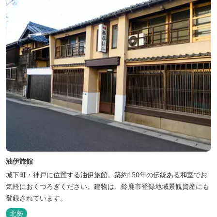
油伊旅館
城下町・神戸に位置する油伊旅館。築約150年の伝統ある和室でお
気軽におくつろぎください。建物は、鈴鹿市登録地域景観資産にも
登録されています。
北勢