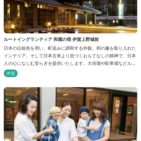
ルートイングランティア 和蔵の宿 伊賀上野城前
日本の伝統色を用い、町並みに調和する外観。和の趣を取り入れた
インテリア。そして日本古来より息づくおもてなしの精神で、日本
人の心になじむ安らぎを提供いたします。大浴場や駐車場などルー
トインホテルズの機能性や利便性はそのままに、穏やかな和のニュ
伊賀
アンスを湛えた空間は、ビジネスにも観光にも、幅広くお役立てい
ただけるホテルです。