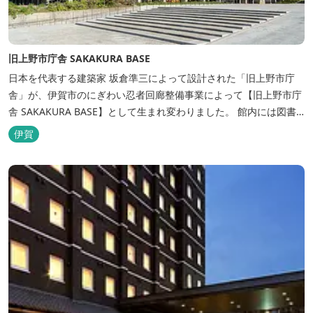
旧上野市庁舎 SAKAKURA BASE
日本を代表する建築家 坂倉準三によって設計された「旧上野市庁
舎」が、伊賀市のにぎわい忍者回廊整備事業によって【旧上野市庁
舎 SAKAKURA BASE】として生まれ変わりました。 館内には図書
館やホテル、カフェがあるほか、観光案内所「伊賀市観光インフォ
伊賀
メーションセンター」や伊賀の逸品を取り揃えた「伊賀百貨
Souvenir Shop」も併殺されています。