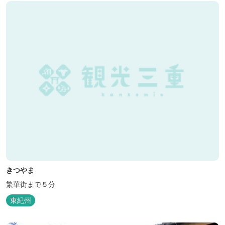
きつやま
繁華街まで５分
東紀州