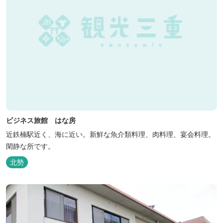
ビジネス旅館 はな房
近鉄楠駅近く、海に近い。新鮮な魚介類料理、肉料理、宴会料理。
閑静な所です。
北勢