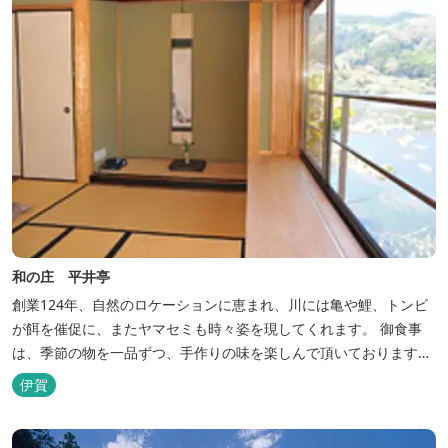
和の庄 平井亭
創業124年、自然のロケーションに恵まれ、川には亀や鯉、トンビ
が餌を催促に、またヤマセミも時々姿を現してくれます。 御食事
は、季節の物を一品ずつ、手作りの味を楽しんで頂いております。
（宿泊一日一組）
伊賀