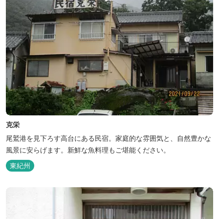
克栄
尾鷲港を見下ろす高台にある民宿。家庭的な雰囲気と、自然豊かな
風景に安らげます。新鮮な魚料理もご堪能ください。
東紀州