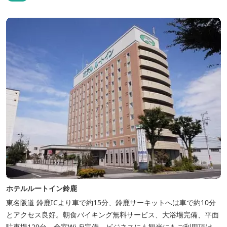
ホテルルートイン鈴鹿
東名阪道 鈴鹿ICより車で約15分、鈴鹿サーキットへは車で約10分
とアクセス良好。朝食バイキング無料サービス、大浴場完備、平面
駐車場129台、全室Wi-Fi完備。ビジネスにも観光にもご利用頂ける