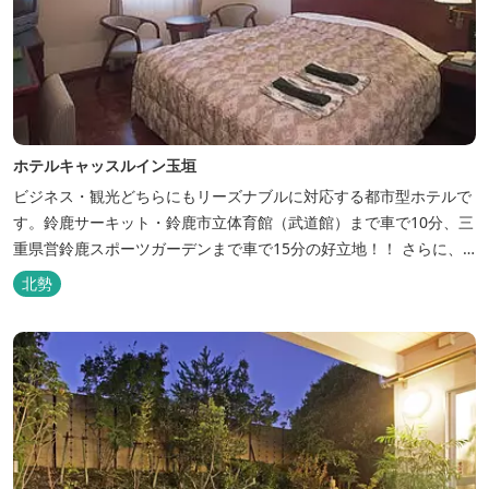
ホテルキャッスルイン玉垣
ビジネス・観光どちらにもリーズナブルに対応する都市型ホテルで
す。鈴鹿サーキット・鈴鹿市立体育館（武道館）まで車で10分、三
重県営鈴鹿スポーツガーデンまで車で15分の好立地！！ さらに、
全檜造り貸切風呂や各種サービスでお待ち致しております。
北勢