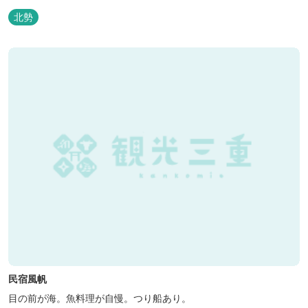
北勢
民宿風帆
目の前が海。魚料理が自慢。つり船あり。