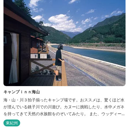
キャンプｉｎｎ海山
海・山・川３拍子揃ったキャンプ場です。おススメは、驚くほど水
が澄んでいる銚子川での川遊び。カヌーに挑戦したり、水中メガネ
を持ってきて天然の水族館をのぞいてみたり。 また、ウッディーク
ラフト教室やストーンクラフト教室など各種イベントも盛りだくさ
東紀州
ん。森林浴を楽しんだり、一日中遊び、ゆったりできます。 紀北町