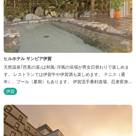
ヒルホテル サンピア伊賀
天然温泉｢芭蕉の湯｣は和風･洋風の浴場が男女日替わりで楽しめま
す。 レストランでは伊賀牛や伊賀酒も楽しめます。 テニス（通
年）、プール（夏期）もあります。 伊賀流手裏剣道場、忍者変身処
を常設しております。 ★ＨＰが新しくなりました！
伊賀
http://www.hh-sunpia-iga.co.jp ※日替わりランチ、日替わり薬湯
などがタイムリーにチェックできます。