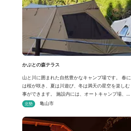
かぶとの森テラス
山と川に囲まれた自然豊かなキャンプ場です。 春に
は桜が咲き、夏は川遊び、冬は満天の星空を楽しむ
事ができます。 施設内には、オートキャンプ場、芝
生のフリーサイト、林間のフリーサイトと3種類の
亀山市
北勢
ャンプ場があり、豊かな自然の中でのんびりとキャ
ンプを楽しむ事ができます。 テント泊が苦手な方
や、小さなお子様連れの方はコテージがおススメ。