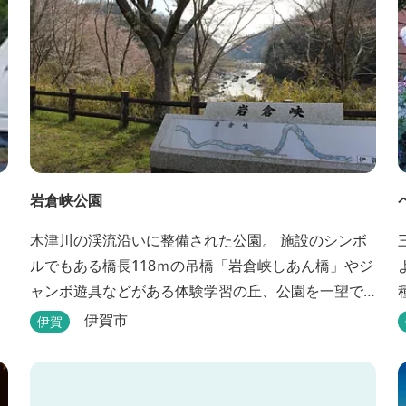
岩倉峡公園
木津川の渓流沿いに整備された公園。 施設のシンボ
ルでもある橋長118ｍの吊橋「岩倉峡しあん橋」やジ
ャンボ遊具などがある体験学習の丘、公園を一望で
キ
きる見晴らしの丘があり、幅広い野外活動に利用で
伊賀市
伊賀
きるキャンプ場も併設されています。 川沿いには島
ヶ原温泉やぶっちゃに至る「川辺の道」があり、旧
岩倉水力発電所跡の水路遺構を見ることができた