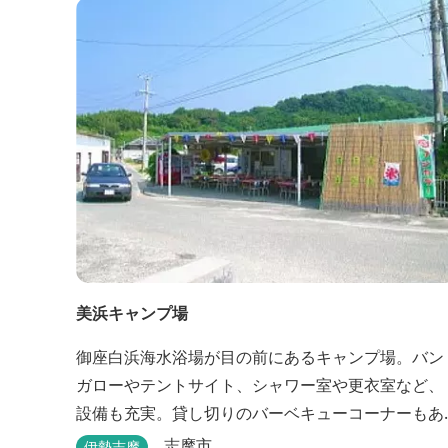
は、小さな宿ならではの「ひと手間」のおもてな
し。 「居・食・充」を満たし、皆様の伊勢路の旅に
寄り添う宿となれるよう、心を月してお待ちして...
美浜キャンプ場
御座白浜海水浴場が目の前にあるキャンプ場。バン
ガローやテントサイト、シャワー室や更衣室など、
設備も充実。貸し切りのバーベキューコーナーもあ
るので、ファミリーやグループで気軽に楽しむこと
志摩市
伊勢志摩