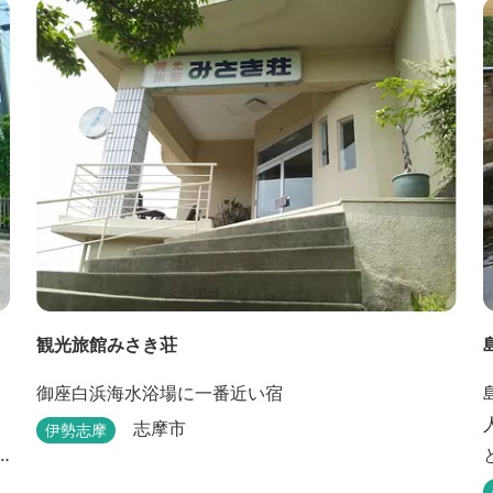
観光旅館みさき荘
御座白浜海水浴場に一番近い宿
志摩市
伊勢志摩
長