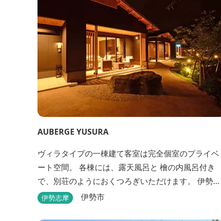
大小合わせて6棟のコテージがあります。 キャン...
AUBERGE YUSURA
ヴィラタイプの一棟建て客室は完全個室のプライベ
ート空間。 各棟には、露天風呂と 檜の内風呂付き
で、別荘のようにおくつろぎいただけます。 伊勢路
の旅にお好みの一棟をどうぞお選びください。
伊勢市
伊勢志摩
「AUBERGE YUSURA」が大切にしていること それ