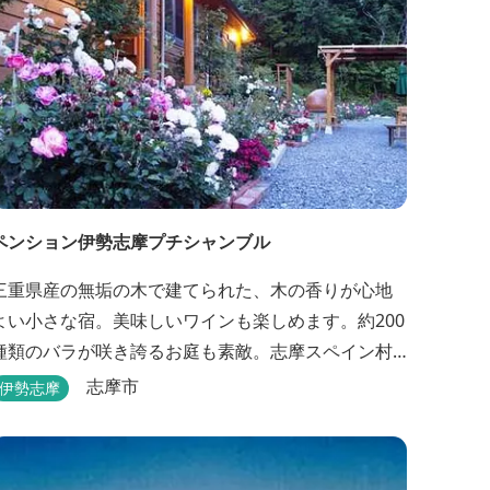
ペンション伊勢志摩プチシャンブル
三重県産の無垢の木で建てられた、木の香りが心地
よい小さな宿。美味しいワインも楽しめます。約200
種類のバラが咲き誇るお庭も素敵。志摩スペイン村
へ約6キロと観光にも便利です。
志摩市
伊勢志摩