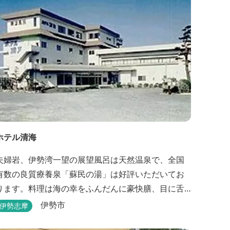
ホテル清海
夫婦岩、伊勢湾一望の展望風呂は天然温泉で、全国
有数の良質療養泉「蘇民の湯」は好評いただいてお
ります。料理は海の幸をふんだんに豪快膳、目に舌
に語りかけます。 平成１６年９月に露天風呂がオー
伊勢市
伊勢志摩
プンしました。