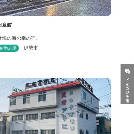
日章館
近海の海の幸の宿。
伊勢市
伊勢志摩
マイページを見る