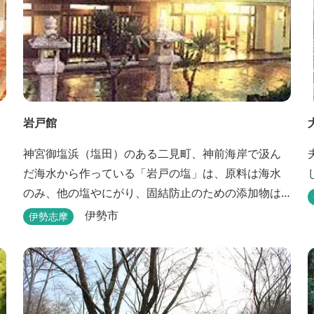
岩戸館
神宮御塩浜（塩田）のある二見町、神前海岸で汲ん
だ海水から作っている「岩戸の塩」は、原料は海水
のみ、他の塩やにがり、固結防止のための添加物は
一切使用していない純国産自然海塩です。
伊勢市
伊勢志摩