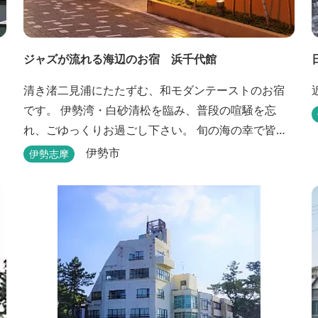
ジャズが流れる海辺のお宿 浜千代館
清き渚二見浦にたたずむ、和モダンテーストのお宿
です。 伊勢湾・白砂清松を臨み、普段の喧騒を忘
れ、ごゆっくりお過ごし下さい。 旬の海の幸で皆様
をお待ち申し上げます。
伊勢市
伊勢志摩