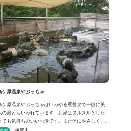
島ケ原温泉やぶっちゃ
島ケ原温泉やぶっちゃはいわゆる重曾泉で一般に美
人の湯ともいわれています。お湯はヌルヌルとした
とても気持ちのいいお湯です。また体にやさしく、
湯をしても疲れません。 また、施設内にはオート
伊賀市
伊賀