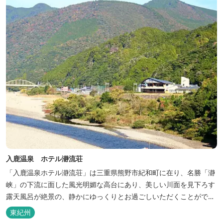
入鹿温泉 ホテル瀞流荘
「入鹿温泉ホテル瀞流荘」は三重県熊野市紀和町に在り、名勝「瀞
峡」の下流に面した風光明媚な高台にあり、美しい川面を見下ろす
露天風呂が絶景の、静かにゆっくりとお過ごしいただくことができ
る温泉宿泊施設です。 熊野古道をはじめ、日本一の棚田と称される
東紀州
丸山千枚田、赤木城跡、熊野本宮大社（熊野三山）、玉置神社が近