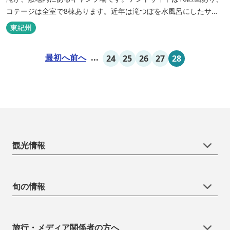
コテージは全室で8棟あります。近年は滝つぼを水風呂にしたサウ
ナが人気です。
東紀州
最初へ
前へ
...
24
25
26
27
28
観光情報
旬の情報
旅行・メディア関係者の方へ