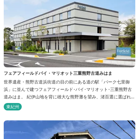
フェアフィールドバイ・マリオット三重熊野古道みはま
世界遺産・熊野古道浜街道の目の前にある道の駅「パーク七里御
浜」に並んで建つフェアフィールド･バイ･マリオット･三重熊野古
道みはま。 紀伊山地を背に雄大な熊野灘を望み、渚百選に選ばれた
七里御浜海岸などの美しい自然が広がります。一年を通して暖かで
東紀州
過ごしやすく、季節を通じて穫れる数々の品種のみかんをはじめ、
豊富な畑の幸や海の幸を堪能していただけます。 風光明媚な御浜を
巡る旅の拠点として、当...