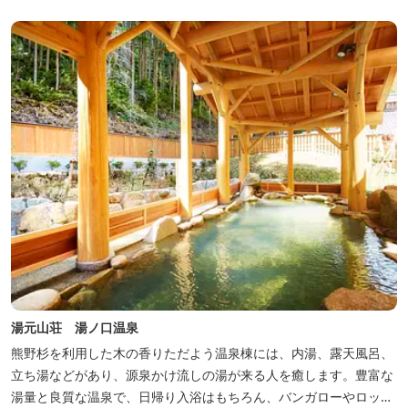
くに点在し、和歌山・奈良の遺産や名所からも近いことから観光ア
クセスには大変便利な立地と...
湯元山荘 湯ノ口温泉
熊野杉を利用した木の香りただよう温泉棟には、内湯、露天風呂、
立ち湯などがあり、源泉かけ流しの湯が来る人を癒します。豊富な
湯量と良質な温泉で、日帰り入浴はもちろん、バンガローやロッジ