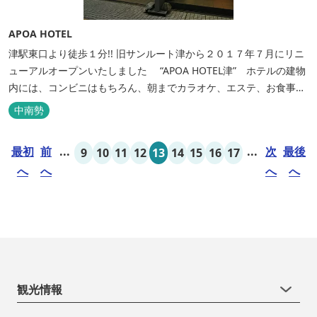
APOA HOTEL
津駅東口より徒歩１分!! 旧サンルート津から２０１７年７月にリニ
ューアルオープンいたしました “APOA HOTEL津” ホテルの建物
内には、コンビニはもちろん、朝までカラオケ、エステ、お食事も
いろいろなジャンルが楽しめます。 ホテル内施設 地下…創作料
中南勢
理“舞の華” 居酒屋“風の蔵人” 居酒屋“居酒屋ならここが安いぜっ”
１階…コンビニエンスストア“ローソン” 和食“いせもん本店”...
最初
前
...
...
次
最後
9
10
11
12
13
14
15
16
17
へ
へ
へ
へ
観光情報