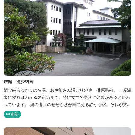
旅館 清少納言
清少納言ゆかりの名湯、お伊勢さん湯ごりの地、榊原温泉。 一度温
泉に浸ればわかる泉質の良さ。特に女性の美容に効能があるといわ
れています。 湯の瀬川のせせらぎが聞こえる静かな宿。それが旅
館 清少納言です。柔らかく滑らかな安らぎの湯や旬の味、心のこ
中南勢
もったおもてなしを心掛けております。 日頃の喧騒から離れ、平安
の才女清少納言もお墨付きの名湯を是非実感してください。