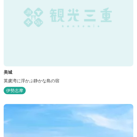
美城
英虞湾に浮かぶ静かな島の宿
伊勢志摩