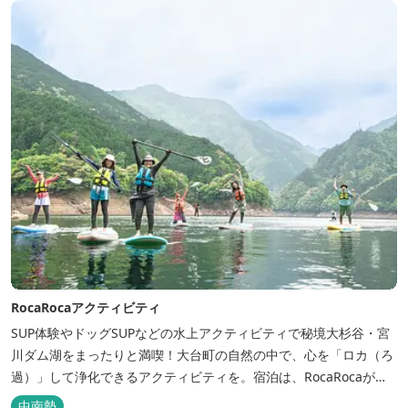
フェ＆レストランE...
RocaRocaアクティビティ
SUP体験やドッグSUPなどの水上アクティビティで秘境大杉谷・宮
川ダム湖をまったりと満喫！大台町の自然の中で、心を「ロカ（ろ
過）」して浄化できるアクティビティを。宿泊は、RocaRocaが運
営する「キャンプスタイルの宿やまがら」へ！
中南勢