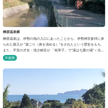
榊原温泉郷
榊原温泉は、伊勢の地の入口にあったことから、伊勢神宮参拝に来
られた親王が ”湯ごり（身を清める）”をされたという歴史をもち、
また、平安の才女・清少納言が 「枕草子」で”湯は七栗の湯”＜当時
の呼び名＞と称えており、 出雲の神を温泉の守り神として祀ってい
中南勢
ることもあって、恋の和歌も多く残っています。 このように、宮中
や神宮にゆかりも深く、つるつるスベスベの肌ざわりの良い泉質は
心身の癒し...