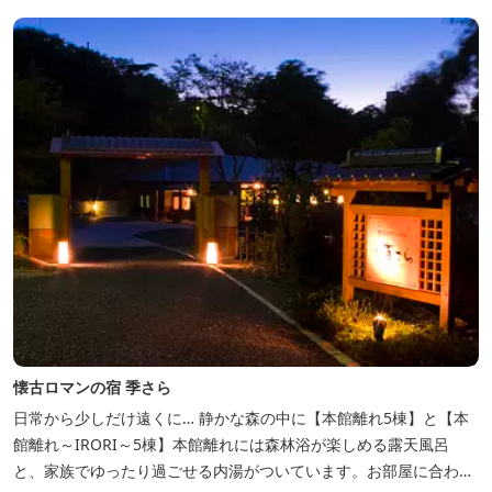
懐古ロマンの宿 季さら
日常から少しだけ遠くに… 静かな森の中に【本館離れ5棟】と【本
館離れ～IRORI～5棟】本館離れには森林浴が楽しめる露天風呂
と、家族でゆったり過ごせる内湯がついています。お部屋に合わせ