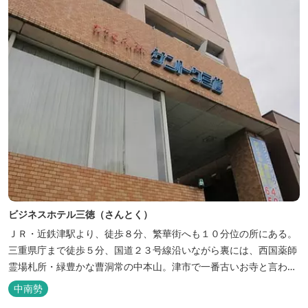
ビジネスホテル三徳（さんとく）
ＪＲ・近鉄津駅より、徒歩８分、繁華街へも１０分位の所にある。
三重県庁まで徒歩５分、国道２３号線沿いながら裏には、西国薬師
霊場札所・緑豊かな曹洞常の中本山。津市で一番古いお寺と言われ
る塔世山四天王寺があります。
中南勢