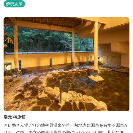
た様々なプランがございます。
伊勢志摩
湯元 榊原舘
お伊勢さん湯ごりの地榊原温泉で唯一敷地内に源泉を有する源泉か
け流しの宿。国立公園青山高原の麓にいだかれた山閑、川辺にあ