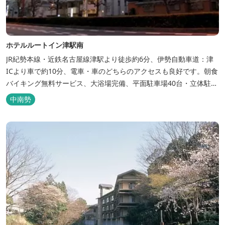
ホテルルートイン津駅南
JR紀勢本線・近鉄名古屋線津駅より徒歩約6分、伊勢自動車道：津
ICより車で約10分、電車・車のどちらのアクセスも良好です。朝食
バイキング無料サービス、大浴場完備、平面駐車場40台・立体駐車
場34台、全室Wi-Fi完備。ビジネスにも観光にもご利用頂ける快適
中南勢
なホテルライフをご提供します。