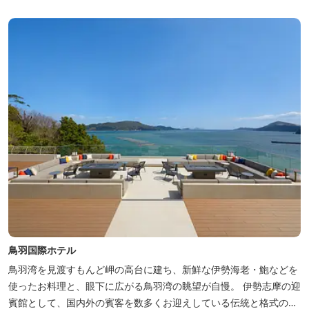
鳥羽国際ホテル
鳥羽湾を見渡すもんど岬の高台に建ち、新鮮な伊勢海老・鮑などを
使ったお料理と、眼下に広がる鳥羽湾の眺望が自慢。 伊勢志摩の迎
賓館として、国内外の賓客を数多くお迎えしている伝統と格式のあ