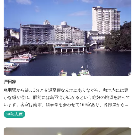
戸田家
鳥羽駅から徒歩3分と交通至便な立地にありながら、敷地内には豊
かな緑が溢れ、眼前には鳥羽湾が広がるという絶好の眺望を誇って
います。客室は南館、嬉春亭を会わせて169室あり、各部屋からの
景観の美しさも格別。伊勢湾で揚がった海の幸を使った会席料理も
伊勢志摩
自慢です。 旅の疲れを癒すには、男女あわせて13湯と足湯2湯の
湯巡りは最高です。野趣溢れる野天風呂、ゆったりとつくろげる大
浴場、家族で楽しめる貸...