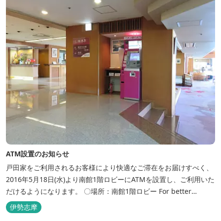
ATM設置のお知らせ
戸田家をご利用されるお客様により快適なご滞在をお届けすべく、
2016年5月18日(水)より南館1階ロビーにATMを設置し、ご利用いた
だけるようになります。 〇場所：南館1階ロビー For better
convenience, ATM Machine which includes cash dispenser will
伊勢志摩
be available at Todaya Hotel’s 1...