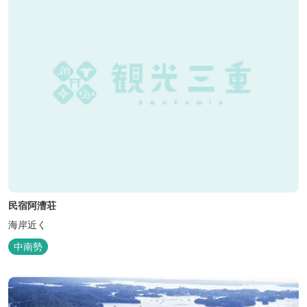
民宿阿漕荘
海岸近く
中南勢