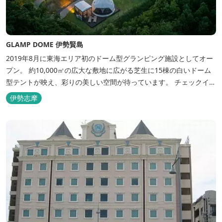
GLAMP DOME 伊勢賢島
2019年8月に東海エリア初のドーム型グランピング施設としてオー
プン。 約10,000㎡の広大な敷地に広がる芝生に15棟の白いドーム
型テントが映え、彩りの美しい空間が待っています。 チェックイン
後は『ハーゲンダッツ食べ放題』 夕食は松阪牛や伊勢海老を贅沢に
伊勢志摩
使用した「三重ブランドBBQプラン」や、1人前350ｇと食べ応え
のあるお肉を用意した「肉盛りプラン」などからお選びできま
す。...