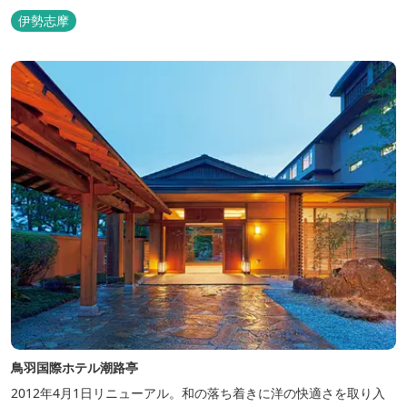
るホテルです。 【2024年3月25日リニューアル】 クラブラウンジ
伊勢志摩
アクセス付の新客室「オーシャンビュースイート・クラブ」が誕
生！ エントランスやフロント、ザ・ロビーラウンジ、パールオーシ
ャンテラ...
鳥羽国際ホテル潮路亭
2012年4月1日リニューアル。和の落ち着きに洋の快適さを取り入