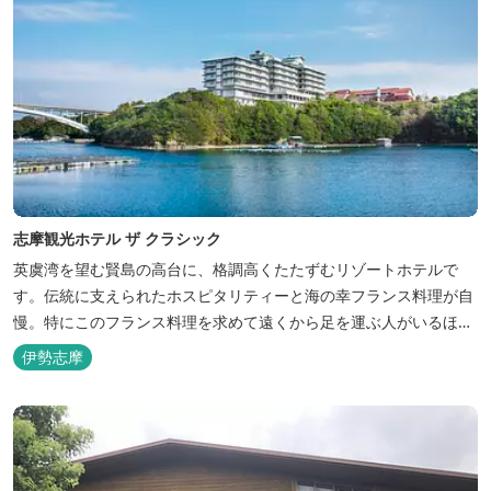
志摩観光ホテル ザ クラシック
英虞湾を望む賢島の高台に、格調高くたたずむリゾートホテルで
す。伝統に支えられたホスピタリティーと海の幸フランス料理が自
慢。特にこのフランス料理を求めて遠くから足を運ぶ人がいるほ
ど。洗練されたサービスに、寛ぎと至福のひとときを満喫してくだ
伊勢志摩
さい。 ※2016年6月7日リニューアルオープン