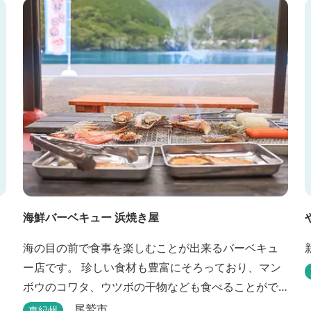
ンフォメーションセンター」や伊賀の逸品を取り揃
えた「伊賀百貨 Souvenir Shop」も併殺されていま
す。
海鮮バーベキュー 浜焼き屋
海の目の前で食事を楽しむことが出来るバーベキュ
ー店です。 珍しい食材も豊富にそろっており、マン
ボウのコワタ、ウツボの干物なども食べることがで
きます。
尾鷲市
東紀州