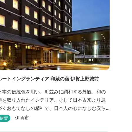
野城や伊賀流忍者博物館から徒歩わずか10分の位置
にあるこのホテ...
ルートイングランティア 和蔵の宿 伊賀上野城前
日本の伝統色を用い、町並みに調和する外観。和の
趣を取り入れたインテリア。そして日本古来より息
づくおもてなしの精神で、日本人の心になじむ安ら
ぎを提供いたします。大浴場や駐車場などルートイ
伊賀市
伊賀
ンホテルズの機能性や利便性はそのままに、穏やか