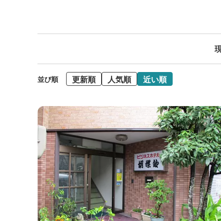
現
更新順
人気順
近い順
並び順