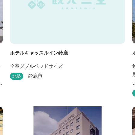
ホテルキャッスルイン鈴鹿
へ
全室ダブルベッドサイズ
鈴鹿市
北勢
ホ