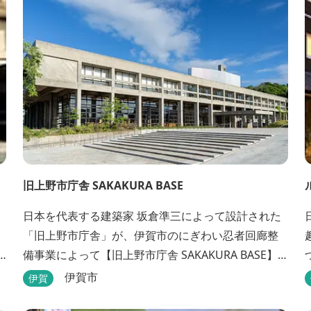
旧上野市庁舎 SAKAKURA BASE
日本を代表する建築家 坂倉準三によって設計された
「旧上野市庁舎」が、伊賀市のにぎわい忍者回廊整
備事業によって【旧上野市庁舎 SAKAKURA BASE】
として生まれ変わりました。 館内には図書館やホテ
伊賀市
伊賀
ル、カフェがあるほか、観光案内所「伊賀市観光イ