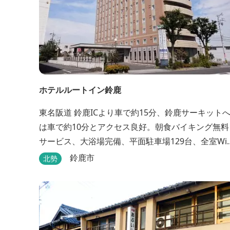
ホテルルートイン鈴鹿
東名阪道 鈴鹿ICより車で約15分、鈴鹿サーキット
は車で約10分とアクセス良好。朝食バイキング無料
サービス、大浴場完備、平面駐車場129台、全室Wi-
Fi完備。ビジネスにも観光にもご利用頂ける快適な
鈴鹿市
北勢
テルライフをご提供します。