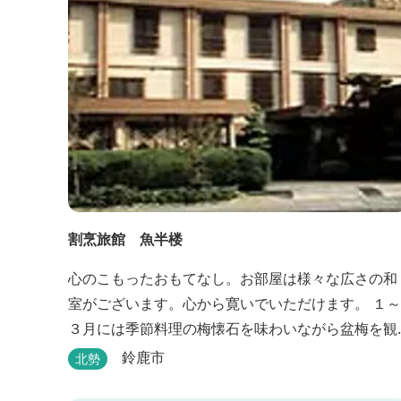
割烹旅館 魚半楼
心のこもったおもてなし。お部屋は様々な広さの和
室がございます。心から寛いでいただけます。 １～
３月には季節料理の梅懐石を味わいながら盆梅を観
賞することができるとあって、大人の女性にも人気
鈴鹿市
北勢
です。