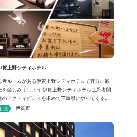
伊賀上野シティホテル
忍者ルームがある伊賀上野シティホテルで存分に観
を楽しみましょう 伊賀上野シティホテルは忍者関
連のアクティビティを求めて三重県にやってくる
人々に人気のホテルです。こちらのホテルには、忍
伊賀市
伊賀
者の内装が施された部屋がいくつかあります。壁紙
からトイレットペーパーに至るまで、忍者に関連し
たデザインモチーフがあしらわれています。 伊賀上