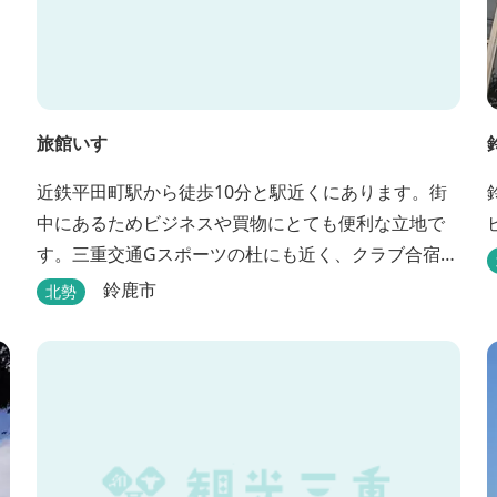
旅館いすゞ
近鉄平田町駅から徒歩10分と駅近くにあります。街
中にあるためビジネスや買物にとても便利な立地で
す。三重交通Gスポーツの杜にも近く、クラブ合宿な
どに最適です。
鈴鹿市
北勢