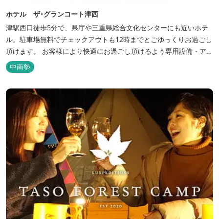
ホテル ザ･グランコート津西
津駅西口徒歩5分で、県庁や三重県総合文化センターにも近いホテ
ル。駐車場無料でチェックアウトも12時までとごゆっくりお過ごし
頂けます。 お客様により快適にお過ごし頂けるよう専用設備・アメ
ニティ付き女性専用フロアやビジネスマンに最適なパソコン・プリ
中南勢
ンター設置のお部屋など多種多様な部屋タイプ・サービスをご用
意。本質の時間、至上の空間をお届けいたします。 また１Fにはカ
フェ＆レストランE...