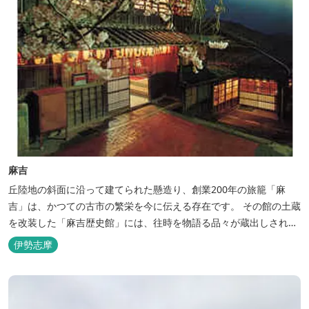
麻吉
丘陸地の斜面に沿って建てられた懸造り、創業200年の旅籠「麻
吉」は、かつての古市の繁栄を今に伝える存在です。 その館の土蔵
を改装した「麻吉歴史館」には、往時を物語る品々が蔵出しされ、
お伊勢参り華やかなりし頃へとお誘い致します。
伊勢志摩