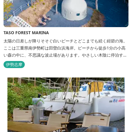
TASO FOREST MARINA
太陽の日差しが降りそそぐ白いビーチとどこまでも続く紺碧の海。
ここは三重県南伊勢町は田曽白浜海岸。ビーチから徒歩1分の小高
い森の中に、不思議な波止場があります。やさしい木陰に停泊する
のは3艇のヨット。日本初の森のマリーナです。 航海の気分高まる
伊勢志摩
インテリアは見た目からは想像できないほど広く、くつろぎの空
間。夏場でもエアコン完備で快適にお過ごしいただけます。甲板の
上に寝転んで夜空を見上げれば...