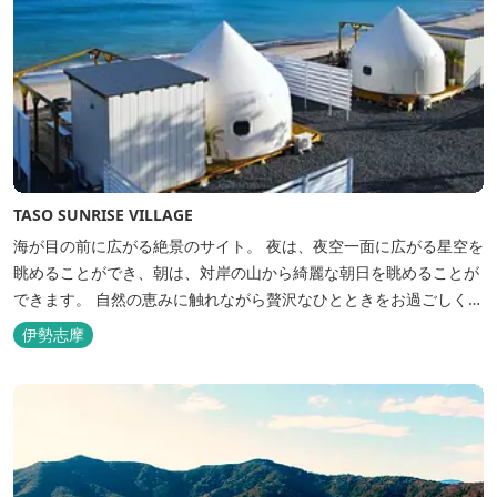
TASO SUNRISE VILLAGE
海が目の前に広がる絶景のサイト。 夜は、夜空一面に広がる星空を
眺めることができ、朝は、対岸の山から綺麗な朝日を眺めることが
できます。 自然の恵みに触れながら贅沢なひとときをお過ごしくだ
さい。 ウッドテラスでのバーベキューを楽しむこともでき、BBQ
伊勢志摩
初心者でも安心のガスBBQ台をご用意しております。 また、海岸
を散策しながら海風を感じるのもよし、インスタントハウス内でリ
ラックスする...