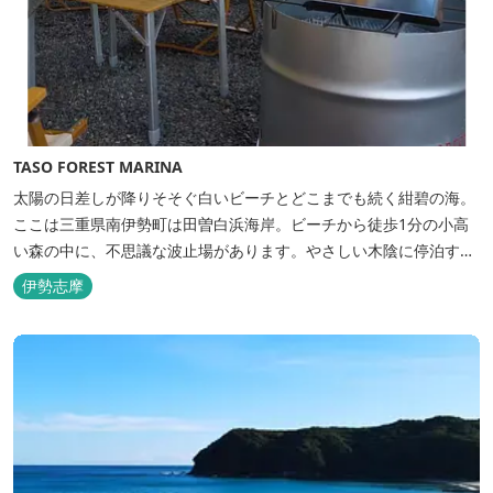
TASO FOREST MARINA
太陽の日差しが降りそそぐ白いビーチとどこまでも続く紺碧の海。
ここは三重県南伊勢町は田曽白浜海岸。ビーチから徒歩1分の小高
い森の中に、不思議な波止場があります。やさしい木陰に停泊する
のは3艇のヨット。日本初の森のマリーナです。 航海の気分高まる
伊勢志摩
インテリアは見た目からは想像できないほど広く、くつろぎの空
間。夏場でもエアコン完備で快適にお過ごしいただけます。甲板の
上に寝転んで夜空を見上げれば...