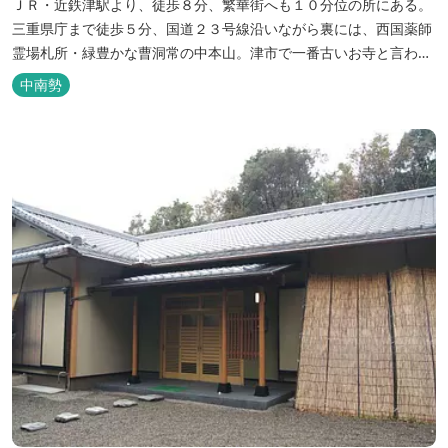
ＪＲ・近鉄津駅より、徒歩８分、繁華街へも１０分位の所にある。
三重県庁まで徒歩５分、国道２３号線沿いながら裏には、西国薬師
霊場札所・緑豊かな曹洞常の中本山。津市で一番古いお寺と言われ
る塔世山四天王寺があります。
中南勢