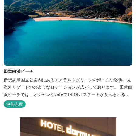
田曽白浜ビーチ
伊勢志摩国立公園内にあるエメラルドグリーンの海・白い砂浜一見
海外リゾート地のようなロケーションが広がっております。 田曽白
浜ビーチでは、オシャレなcafeでT-BONEステーキが食べられる。
又、海を見ながら黄昏るのもよし、アクティブにマリンアクティビ
伊勢志摩
ティ・スカイダイビング・ヘリコプタークルージングを体験するこ
ともできます。 是非、田曽白浜にございます施設紹介のVTRをご参
照く...