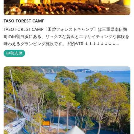
TASO FOREST CAMP
TASO FOREST CAMP〔田曽フォレストキャンプ〕は三重県南伊勢
町の田曽白浜にある、リュクスな贅沢とエキサイティングな体験を
味わえるグランピング施設です。 紹介VTR ↓↓↓↓↓↓↓↓
https://www.youtube.com/watch?v=jpF0wPRjqSw
伊勢志摩