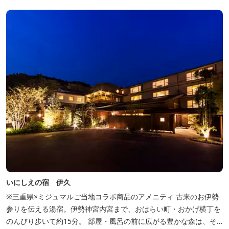
いにしえの宿 伊久
※三重県×ミジュマルご当地コラボ商品のアメニティ 古来のお伊勢
参りを伝える湯宿。伊勢神宮内宮まで、おはらい町・おかげ横丁を
のんびり歩いて約15分。 部屋・風呂の前に広がる豊かな森は、そ