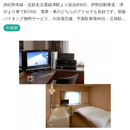
JR紀勢本線・近鉄名古屋線津駅より徒歩約6分、伊勢自動車道：津
ICより車で約10分、電車・車のどちらのアクセスも良好です。朝食
バイキング無料サービス、大浴場完備、平面駐車場40台・立体駐車
場34台、全室Wi-Fi完備。ビジネスにも観光にもご利用頂ける快適
中南勢
なホテルライフをご提供します。