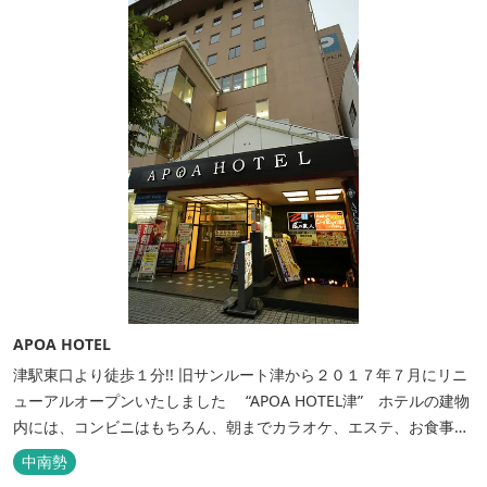
APOA HOTEL
津駅東口より徒歩１分!! 旧サンルート津から２０１７年７月にリニ
ューアルオープンいたしました “APOA HOTEL津” ホテルの建物
内には、コンビニはもちろん、朝までカラオケ、エステ、お食事も
いろいろなジャンルが楽しめます。 ホテル内施設 地下…創作料
中南勢
理“舞の華” 居酒屋“風の蔵人” 居酒屋“居酒屋ならここが安いぜっ”