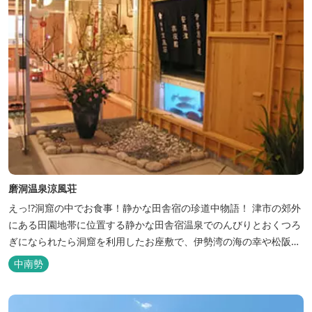
磨洞温泉涼風荘
えっ!?洞窟の中でお食事！静かな田舎宿の珍道中物語！ 津市の郊外
にある田園地帯に位置する静かな田舎宿温泉でのんびりとおくつろ
ぎになられたら洞窟を利用したお座敷で、伊勢湾の海の幸や松阪肉
を山海賊焼きをお召し上がりいただけます。年中20度前後の天然空
中南勢
調、お客様を不思議な空間にご案内！ ご宴会には、大広間で和食会
席、日帰り入浴＆お食事ＯＫ。 温泉は、津に来て津の湯をお楽しみ
いただけます。「白...