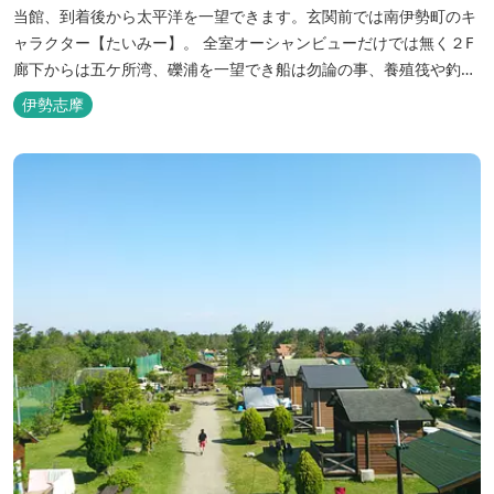
当館、到着後から太平洋を一望できます。玄関前では南伊勢町のキ
ャラクター【たいみー】。 全室オーシャンビューだけでは無く２F
廊下からは五ケ所湾、礫浦を一望でき船は勿論の事、養殖筏や釣り
堀筏などみる事ができます。 当館一押しのお部屋【大島】からは太
伊勢志摩
平洋を一望。マグロの養殖筏、夜には漁師さん達の船の光がみえ対
岸には田曽浦の町の光が綺麗に見えます。