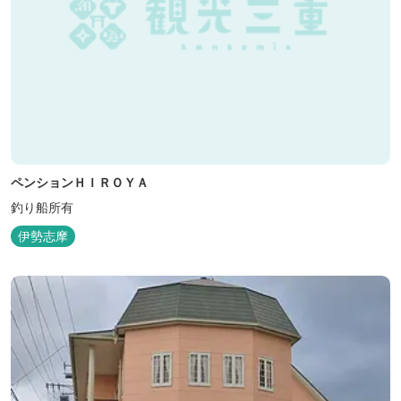
ペンションＨＩＲＯＹＡ
釣り船所有
伊勢志摩