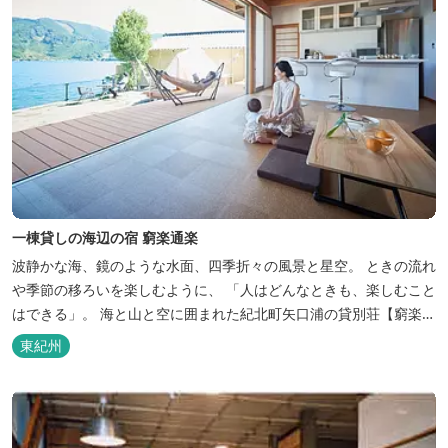
一棟貸しの海辺の宿 窮楽通楽
波静かな海、鏡のような水面、四季折々の風景と星空。 ときの流れ
や季節の移ろいを楽しむように、 「人はどんなときも、楽しむこと
はできる」。 海と山と空に囲まれた紀北町矢口浦の貸別荘【窮楽通
楽】。 中国古典『荘子』の一節「窮亦楽、通亦楽」から名づけまし
東紀州
た。 いつでも気軽にご利用ください。