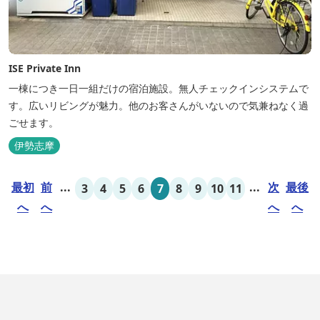
ISE Private Inn
一棟につき一日一組だけの宿泊施設。無人チェックインシステムで
す。広いリビングが魅力。他のお客さんがいないので気兼ねなく過
ごせます。
伊勢志摩
最初
前
...
...
次
最後
3
4
5
6
7
8
9
10
11
へ
へ
へ
へ