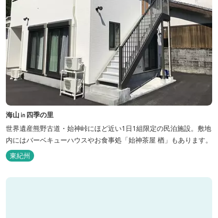
海山㏌四季の里
世界遺産熊野古道・始神峠にほど近い1日1組限定の民泊施設。敷地
内にはバーベキューハウスやお食事処「始神茶屋 楢」もあります。
東紀州