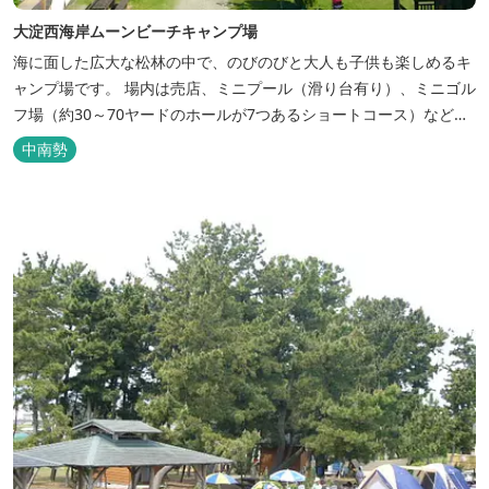
大淀西海岸ムーンビーチキャンプ場
海に面した広大な松林の中で、のびのびと大人も子供も楽しめるキ
ャンプ場です。 場内は売店、ミニプール（滑り台有り）、ミニゴル
フ場（約30～70ヤードのホールが7つあるショートコース）なども
あります。 目の前の海では、海水浴など安心して楽しめます。周辺
中南勢
観光地には、伊勢志摩国立公園の玄関口にあたります。