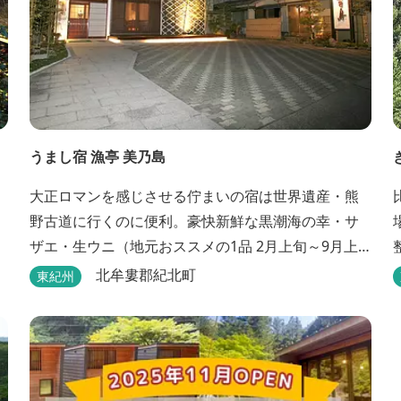
うまし宿 漁亭 美乃島
大正ロマンを感じさせる佇まいの宿は世界遺産・熊
野古道に行くのに便利。豪快新鮮な黒潮海の幸・サ
ザエ・生ウニ（地元おススメの1品 2月上旬～9月上
旬）などの料理が堪能できます。
北牟婁郡紀北町
東紀州