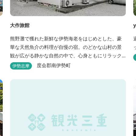
大作旅館
y
熊野灘で獲れた新鮮な伊勢海老をはじめとした、豪
華な天然魚介の料理が自慢の宿。のどかな山村の景
観が広がる静かな自然の中で、心身ともにリラック
スできます。
度会郡南伊勢町
伊勢志摩