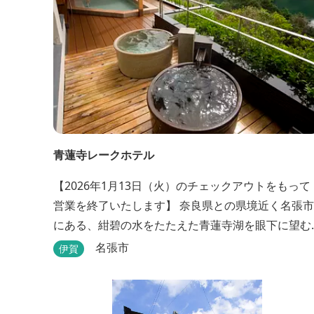
青蓮寺レークホテル
【2026年1月13日（火）のチェックアウトをもって
営業を終了いたします】 奈良県との県境近く名張市
にある、紺碧の水をたたえた青蓮寺湖を眼下に望む
ホテル。自家源泉の「香落渓（こおちだに）温泉」
名張市
伊賀
は天然アルカリ泉。露天風呂から眺める湖は、遮る
ものがなく、絶景と評判です。