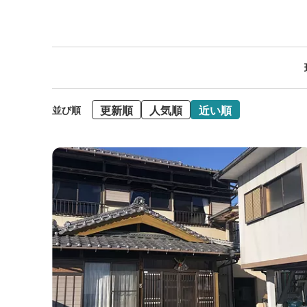
更新順
人気順
近い順
並び順