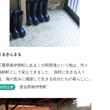
まるきんまる
三重県南伊勢町にあるこの阿曽浦という地は、代々
漁師町として栄えてきました。 漁村に生きる人々
は、海の恵みに感謝して生きる自分たちの暮らしに
誇りをもっています。 海の上で働く漁師として、自
度会郡南伊勢町
伊勢志摩
然とのかかわりを次世代につなぐ役割を果たすため
にゲストハウスを始めました。 当ゲストハウスは一
棟貸しです。 二階建ての一軒家とウッドデッキ、 屋