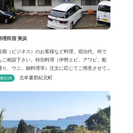
料理民宿 美浜
長期（ビジネス）のお客様など料理、宿泊代、何で
もご相談下さい。特別料理（伊勢エビ、アワビ、船
盛り、ウニ、鍋料理等）注文に応じてご用意させて
頂きます。
北牟婁郡紀北町
東紀州