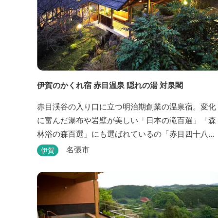
伊賀のかくれ宿 赤目温泉 隠れの湯 対泉閣
赤目渓谷の入り口に立つ明治期創業の温泉宿。変化
に富んだ瀑布や岩壁が美しい「日本の滝百選」「森
林浴の森百選」にも選ばれているの「赤目四十八
滝」や、忍者体験ができる「忍者の森」へ徒歩５分
名張市
伊賀
と観光にも好立地です。 地下１０００メートルから
湧くアルカリ性単純温泉はしっとり滑らかな肌触り
で美肌効果も期待できます。地元のスギ材を用いた
大浴場は、泡風呂を備えた「上忍の湯」、打たせ湯
を備えた「くのいちの...