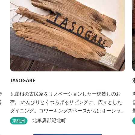
や大人数での研修も...
TASOGARE
歩
瓦屋根の古民家をリノベーションした一棟貸しのお
鍋
宿。 のんびりとくつろげるリビングに、広々とした
ダイニング。コワーキングスペースからはオーシャ
ンビューが楽しめます♬ 二階には気のぬくもりを感
北牟婁郡紀北町
東紀州
じながら、アートと読書に浸ることができる