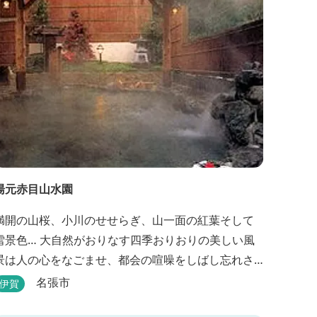
外リビングでゆったり過ごしていただけます。
湯元赤目山水園
満開の山桜、小川のせせらぎ、山一面の紅葉そして
雪景色… 大自然がおりなす四季おりおりの美しい風
景は人の心をなごませ、都会の喧噪をしばし忘れさ
せてくれます。 そんな恵まれた環境の中にある、純
名張市
伊賀
和風造りの閑静なたたずまい …それが赤目山水園で