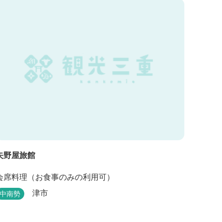
赤目山水園の園内からこんこんと湧き出
る天然温泉「赤目温泉山の湯」は、肌にやさしい美
人と健康の湯として大勢のお客様に喜んでいただい
ておりま...
矢野屋旅館
会席料理（お食事のみの利用可）
津市
中南勢