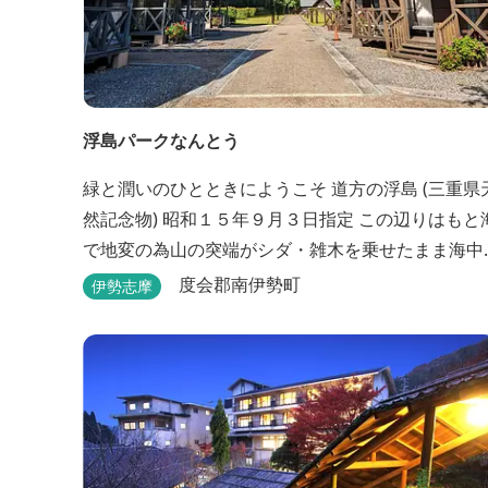
浮島パークなんとう
緑と潤いのひとときにようこそ ​道方の浮島 (三重県天
然記念物) 昭和１５年９月３日指定 この辺りはもと海
で地変の為山の突端がシダ・雑木を乗せたまま海中
にすべり落ちその後海水の増減とともに浮き沈みす
度会郡南伊勢町
伊勢志摩
るようになったと伝えられています。 周辺は浮島を
廻る散策路が設けられ、また海岸線が一望できる展
望塔へと続く遊歩道もあり自然と親しむ見どころが
あります。 ご家族連れで気軽にご利用頂け...