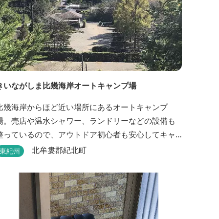
きいながしま比幾海岸オートキャンプ場
比幾海岸からほど近い場所にあるオートキャンプ
場。売店や温水シャワー、ランドリーなどの設備も
整っているので、アウトドア初心者も安心してキャ
ンプができます。近くには古里温泉もありゆっくり
北牟婁郡紀北町
東紀州
のんびり過ごしたい方に最高！