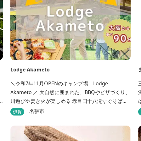
Lodge Akameto
＼令和7年11月OPENのキャンプ場 Lodge
Akameto ／ 大自然に囲まれた、BBQやピザづくり、
川遊びや焚き火が楽しめる 赤目四十八滝すぐそばの
キャンプ場です。 ★大阪から車で90分・名古屋から
名張市
伊賀
120分の好アクセス！ ★専用テラス付きバンガロー
では、BBQをしながら子どもが川遊びをしているの
が見れる！ ★Wi-Fiがつながります！ ★日帰りBBQ