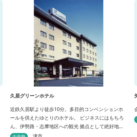
「TASOGAREの間」があり、海を眺めながらゆった
す。 また、
りとした時間を過ごすことができます。
久居グリーンホテル
近鉄久居駅より徒歩10分。多目的コンベンションホ
ールを供えたゆとりのホテル。 ビジネスにはもちろ
ん、伊勢路・志摩地区への観光 拠点として絶好地。
安心して宿泊できる快適で清潔な客室にサービスも
津市
中南勢