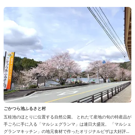
き、夏場はウッドデッキ、冬場は薪ストーブと、季節を感じながら
の滞在が可能です。落ち...
ごかつら池ふるさと村
五桂池のほとりに位置する自然公園。 とれたて産地の旬の特産品が
手ごろに手に入る「マルシェグランマ」は連日大盛況。 「マルシェ
グランマキッチン」の地元食材で作ったオリジナルピザは大好評！