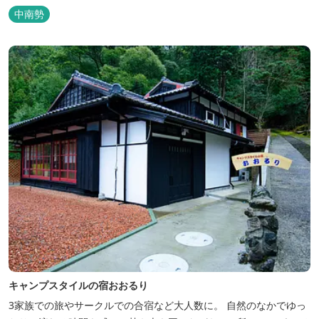
バーベキューも楽しめます。食材と必要な道具がセットになった
中南勢
「手ぶらバーベキューセット」も人気です。 『ごかつら池どうぶつ
パーク』近くにあります。 多気町観光協会のフェイスブックでは多
気町のローカ...
キャンプスタイルの宿おおるり
3家族での旅やサークルでの合宿など大人数に。 自然のなかでゆっ