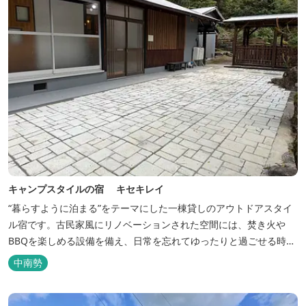
キャンプスタイルの宿 キセキレイ
“暮らすように泊まる”をテーマにした一棟貸しのアウトドアスタイ
ル宿です。古民家風にリノベーションされた空間には、焚き火や
BBQを楽しめる設備を備え、日常を忘れてゆったりと過ごせる時間
が広がります。ペット同伴も可能で、愛犬と一緒に自然を満喫でき
中南勢
るのも魅力です。 【営業時間】 チェックイン 15：00（早めのチ
ェックインご希望は予約時に要相談） チェックアウト 9：00