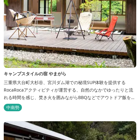
キャンプスタイルの宿 やまがら
三重県大台町大杉谷、宮川ダム湖での秘境SUP体験を提供する
RocaRocaアクティビティが運営する、自然のなかでゆったりと流
れる時間を感じ、焚き火を囲みながらBBQなどでアウトドア飯を愉
しめる宿。 ベッドルーム以外でも、満点の星空を眺めながらテント
中南勢
を張って寝ることもできるキャンプスタイルでおもいおもいのひと
時をお過ごしください。 2023年6月よりペット可となりました。