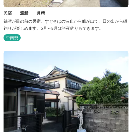
民宿 渡船 眞精
錦湾が目の前の民宿。すぐそばの波止から船が出て、日の出から磯
釣りが楽しめます。5月～8月は半夜釣りもできます。
中南勢