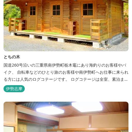
とちの木
国道260号沿いの三重県南伊勢町栃木竈にあり海釣りのお客様やバ
イク、 自転車などのひとり旅のお客様や南伊勢町へお仕事に来られ
る方には人気のログコテージです。 ログコテージは全室、素泊まり
となっており、おひとり様限定のお部屋、お二人様限定のお部屋、
伊勢志摩
3名様から5名様限定のお部屋とあります。 お風呂やトイレは別棟
に完備。 国道260号向いには喫茶食事とちの木では、お食事もでき
人気のトンテ...