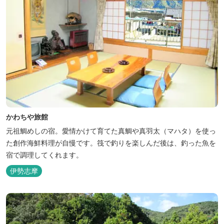
かわちや旅館
元祖鯛めしの宿。愛情かけて育てた真鯛や真羽太（マハタ）を使っ
た創作海鮮料理が自慢です。筏で釣りを楽しんだ後は、釣った魚を
宿で調理してくれます。
伊勢志摩