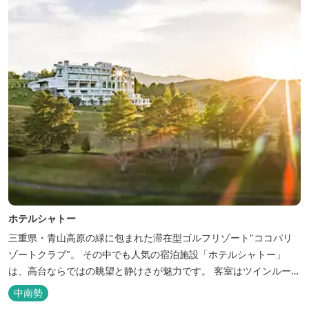
ホテルシャトー
三重県・青山高原の緑に包まれた滞在型ゴルフリゾート"ココパリ
ゾートクラブ"。 その中でも人気の宿泊施設「ホテルシャトー」
は、高台ならではの眺望と静けさが魅力です。 客室はツインルーム
から4〜6名で泊まれる和洋室まで幅広く、旅のスタイルに合わせて
中南勢
選べます。 天然温泉の大浴場・露天風呂、ロウリュ式サウナで体を