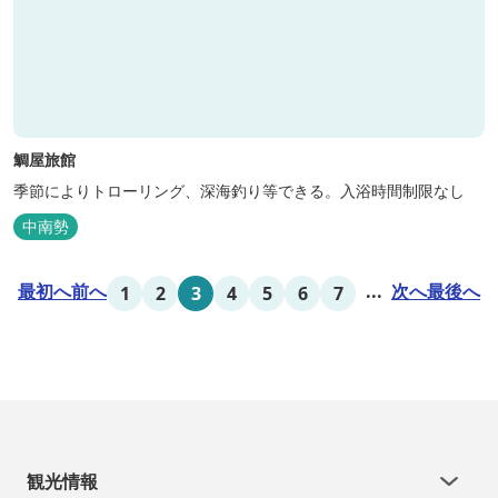
鯛屋旅館
季節によりトローリング、深海釣り等できる。入浴時間制限なし
中南勢
最初へ
前へ
...
次へ
最後へ
1
2
3
4
5
6
7
観光情報