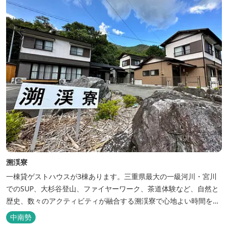
【定...
溯渓寮
一棟貸ゲストハウスが3棟あります。三重県最大の一級河川・宮川
でのSUP、大杉谷登山、ファイヤーワーク、茶道体験など、自然と
歴史、数々のアクティビティが融合する溯渓寮で心地よい時間をお
過ごしください。 溯渓寮A棟は、22㎡の広々としたLDKを有する清
中南勢
潔な宿泊棟です。大きな窓からは四季折々の美しい風景を眺望で