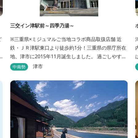
三交イン津駅前～四季乃湯～
ど
※三重県×ミジュマルご当地コラボ商品取扱店舗 近
鉄・ＪＲ津駅東口より徒歩約1分！三重県の県庁所在
地、津市に2015年11月誕生しました。 過ごしやすさ
を重視したシンプルで快適な客室となっており、ベ
津市
中南勢
ッドはワイドなサイズで、羽毛布団をご用意。女性
にやさしいアメニティグッズを取り揃えており、連
泊の方用にコインランドリーもあります。 ご宿泊者
専用の人工温泉大浴場「四季乃湯」では、がんばっ
た...