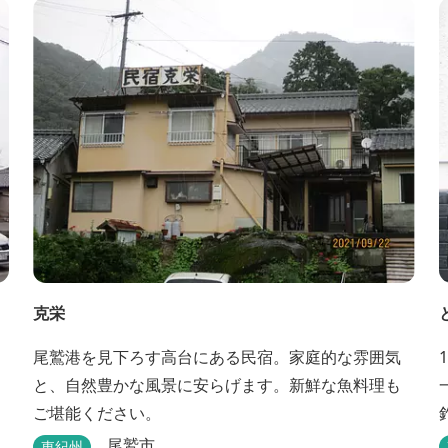
http://www.hh-sunpia-iga.co.jp ※日替わりランチ、
日替わり薬湯などがタイムリーにチェックできま
す。
克栄
尾鷲港を見下ろす高台にある民宿。家庭的な雰囲気
と、自然豊かな風景に安らげます。新鮮な魚料理も
ご堪能ください。
尾鷲市
東紀州