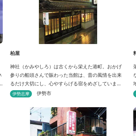
柏屋
神社（かみやしろ）は古くから栄えた港町。おかげ
ネ
参りの船頭さんで賑わった当館は、昔の風情を出来
るだけ大切にし、心やすらげる宿をめざしていま
す。また、伊勢志摩の美味しい海の幸、山の幸を低
伊勢市
伊勢志摩
価格でお楽しみください。