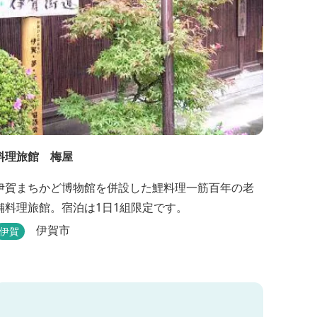
料理旅館 梅屋
伊賀まちかど博物館を併設した鯉料理一筋百年の老
舗料理旅館。宿泊は1日1組限定です。
伊賀市
伊賀