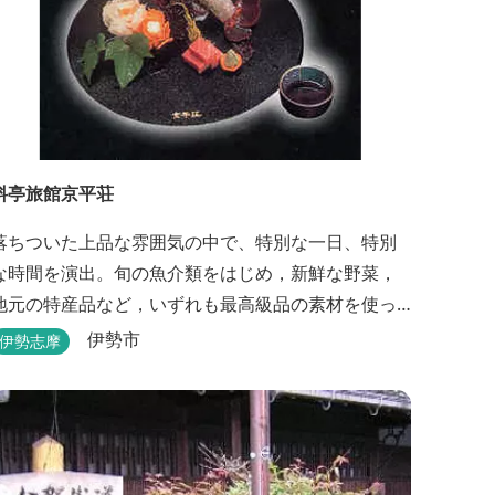
料亭旅館京平荘
落ちついた上品な雰囲気の中で、特別な一日、特別
な時間を演出。旬の魚介類をはじめ，新鮮な野菜，
地元の特産品など，いずれも最高級品の素材を使っ
た懐石料理が一品出しで味わえます。昼食・夕食・
伊勢市
伊勢志摩
宿泊ができます。