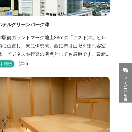
ホテルグリーンパーク津
津駅前のランドマーク地上88mの「アスト津」ビル
内に位置し、東に伊勢湾、西に布引山脈を望む客室
は、ビジネスや行楽の拠点としても最適です。最新
の設備を誇るゆとりのホテルです。
津市
中南勢
マイページを見る