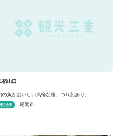
民宿山口
旬の魚がおいしい気軽な宿。つり船あり。
尾鷲市
東紀州