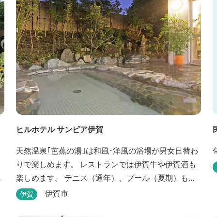
ヒルホテル サンピア伊賀
天然温泉｢芭蕉の湯｣は和風･洋風の浴場が男女日替わ
りで楽しめます。 レストランでは伊賀牛や伊賀酒も
チ
楽しめます。 テニス（通年）、プール（夏期）もあ
ります。 伊賀流手裏剣道場、忍者変身処を常設して
伊賀市
伊賀
おります。 ★ＨＰが新しくなりました！