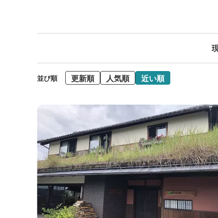
現
更新順
人気順
近い順
並び順