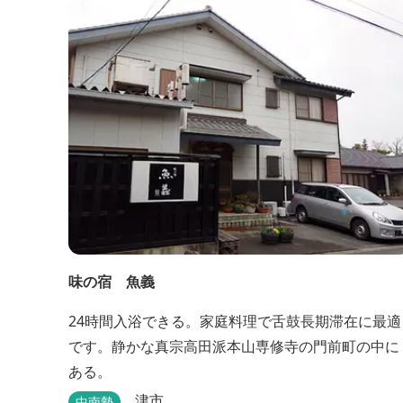
味の宿 魚義
24時間入浴できる。家庭料理で舌鼓長期滞在に最適
です。静かな真宗高田派本山専修寺の門前町の中に
ある。
津市
中南勢