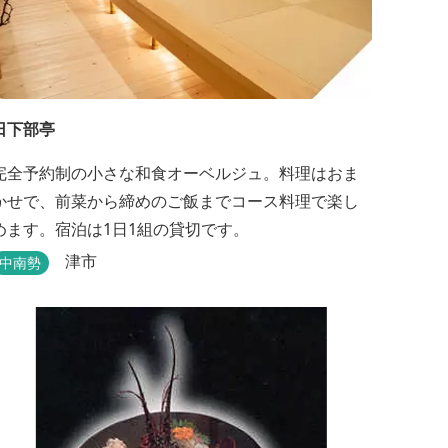
日下部亭
完全予約制の小さな和食オーベルジュ。料理はおま
かせで、前菜から締めのご飯までコース料理で楽し
めます。宿泊は1日1組の貸切です。
津市
中南勢