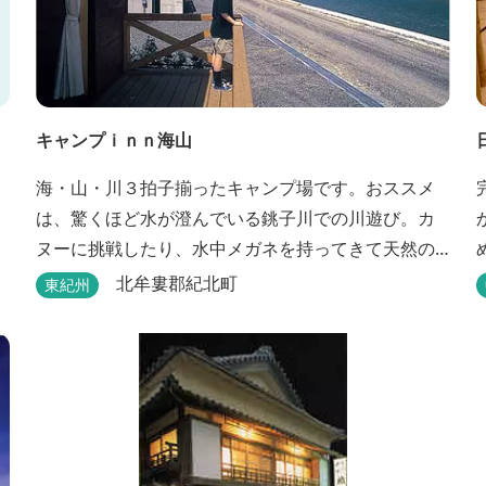
キャンプｉｎｎ海山
海・山・川３拍子揃ったキャンプ場です。おススメ
は、驚くほど水が澄んでいる銚子川での川遊び。カ
ヌーに挑戦したり、水中メガネを持ってきて天然の
水族館をのぞいてみたり。 また、ウッディークラフ
北牟婁郡紀北町
東紀州
ト教室やストーンクラフト教室など各種イベントも
盛りだくさん。森林浴を楽しんだり、一日中遊び、
ゆったりできます。 紀北町の海の幸をふんだんに使
った海鮮・焼肉バーベキュー。家族で，グループ
で、海辺や川遊び...