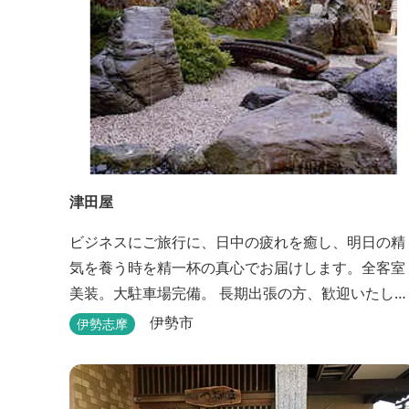
津田屋
ビジネスにご旅行に、日中の疲れを癒し、明日の精
気を養う時を精一杯の真心でお届けします。全客室
美装。大駐車場完備。 長期出張の方、歓迎いたしま
す。浴室は24時間ご利用頂けます。
伊勢市
伊勢志摩