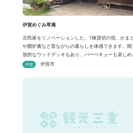
伊賀めぐみ草庵
古民家をリノベーションした、1棟貸切の宿。かま
や囲炉裏など昔ながらの暮らしを体感できます。開
放的なウッドデッキもあり、バーベキューも楽しめ
ます。
伊賀市
伊賀