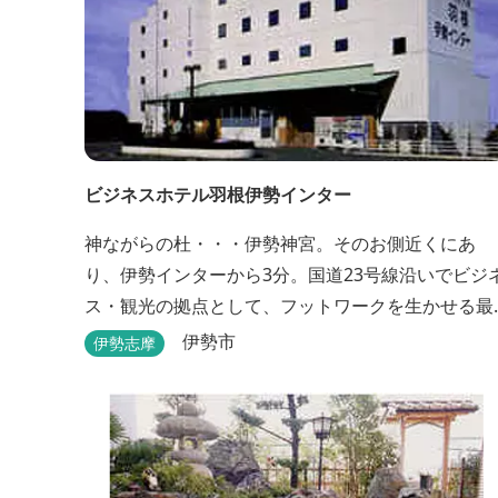
ビジネスホテル羽根伊勢インター
神ながらの杜・・・伊勢神宮。そのお側近くにあ
り、伊勢インターから3分。国道23号線沿いでビジ
ス・観光の拠点として、フットワークを生かせる最
適なホテルです。
伊勢市
伊勢志摩