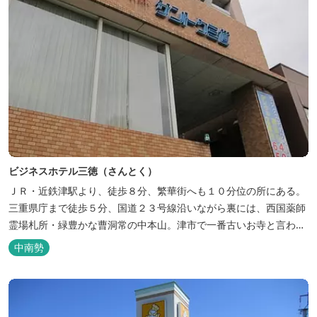
ビジネスホテル三徳（さんとく）
ＪＲ・近鉄津駅より、徒歩８分、繁華街へも１０分位の所にある。
三重県庁まで徒歩５分、国道２３号線沿いながら裏には、西国薬師
霊場札所・緑豊かな曹洞常の中本山。津市で一番古いお寺と言われ
る塔世山四天王寺があります。
中南勢