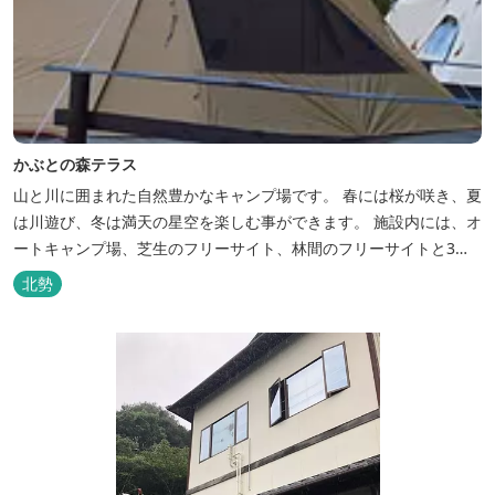
かぶとの森テラス
山と川に囲まれた自然豊かなキャンプ場です。 春には桜が咲き、夏
は川遊び、冬は満天の星空を楽しむ事ができます。 施設内には、オ
ートキャンプ場、芝生のフリーサイト、林間のフリーサイトと3種
類のキャンプ場があり、豊かな自然の中でのんびりとキャンプを楽
北勢
しむ事ができます。 テント泊が苦手な方や、小さなお子様連れの方
はコテージがおススメ。 大小合わせて6棟のコテージがあります。
キャン...