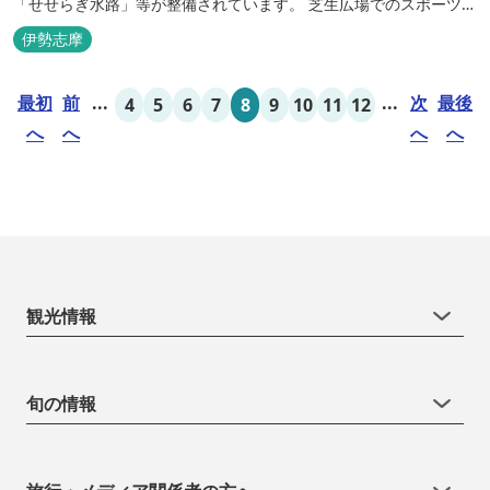
「せせらぎ水路」等が整備されています。 芝生広場でのスポーツや
バーベキューはもちろん、 車での乗り入れも可能なため、オートキ
伊勢志摩
ャンプなどもお楽しみいただけます！ 火災防止のため、バーベキュ
ー･焚火等をする際は、 直火にならないように焚火台･コンロ等を
最初
前
...
...
次
最後
4
5
6
7
8
9
10
11
12
使...
へ
へ
へ
へ
観光情報
旬の情報