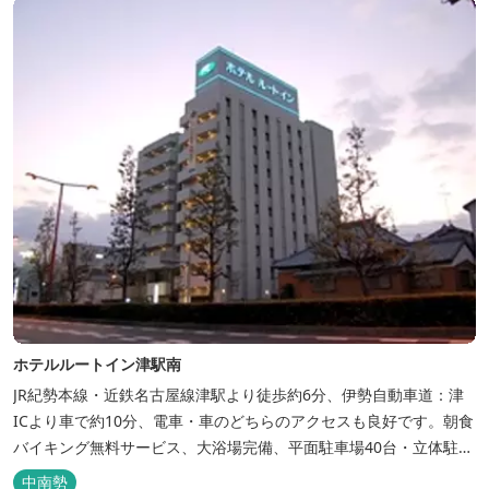
フェ＆レストランE...
ホテルルートイン津駅南
JR紀勢本線・近鉄名古屋線津駅より徒歩約6分、伊勢自動車道：津
ICより車で約10分、電車・車のどちらのアクセスも良好です。朝食
バイキング無料サービス、大浴場完備、平面駐車場40台・立体駐車
場34台、全室Wi-Fi完備。ビジネスにも観光にもご利用頂ける快適
中南勢