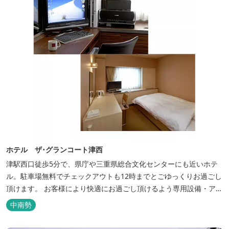
ホテル ザ･グランコート津西
津駅西口徒歩5分で、県庁や三重県総合文化センターにも近いホテ
ル。駐車場無料でチェックアウトも12時までとごゆっくりお過ごし
頂けます。 お客様により快適にお過ごし頂けるよう専用設備・アメ
ニティ付き女性専用フロアやビジネスマンに最適なパソコン・プリ
中南勢
ンター設置のお部屋など多種多様な部屋タイプ・サービスをご用
意。本質の時間、至上の空間をお届けいたします。 また１Fにはカ