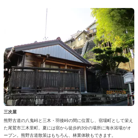
三次屋
熊野古道の八鬼峠と三木・羽後峠の間に位置し、宿場町として栄え
た尾鷲市三木里町。夏には宿から徒歩約3分の場所に海水浴場がオ
ープン。熊野古道散策はもちろん、林業体験もできます。