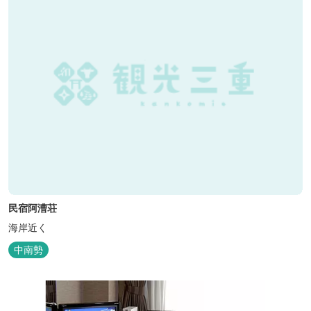
民宿阿漕荘
海岸近く
中南勢