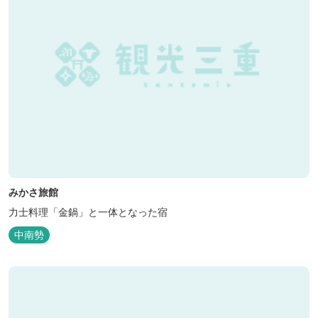
みかさ旅館
力士料理「金鍋」と一体となった宿
中南勢