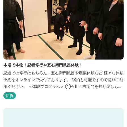
本場で本物！忍者修行や五右衛門風呂体験！
忍道での修行はもちろん、五右衛門風呂や農業体験など 様々な体験
予約をオンラインで受付ております。 宿泊も可能ですので是非ご利
用ください。 ＜体験プログラム＞ ①石川五右衛門を知り楽しも
う！ ②忍者をめざそう！（入門・初級編） ③忍者の基礎体力づく
伊賀
り！農業体験！ ④忍者の里山散策と忍者修行を楽しもう！（山中
で忍道修行）