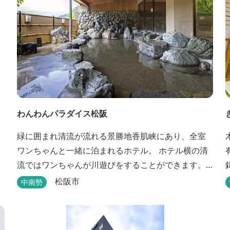
わんわんパラダイス松阪
緑に囲まれ清流が流れる景勝地香肌峡にあり、全室
ワンちゃんと一緒に泊まれるホテル。 ホテル横の清
流ではワンちゃんが川遊びをすることができます。
天然温泉「香肌の湯」は鉄分を含んだお湯が特徴。
松阪市
中南勢
松阪の観光情報は、松阪観光インフォメーションサ
イト ワクワク松阪 へ。