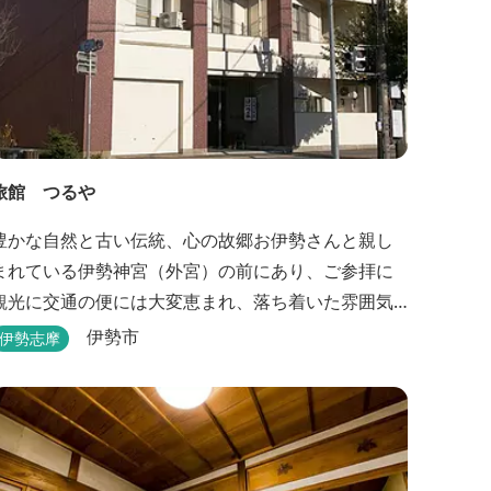
旅館 つるや
豊かな自然と古い伝統、心の故郷お伊勢さんと親し
まれている伊勢神宮（外宮）の前にあり、ご参拝に
観光に交通の便には大変恵まれ、落ち着いた雰囲気
と家庭的な気楽さでご愛顧を頂いております。
伊勢市
伊勢志摩