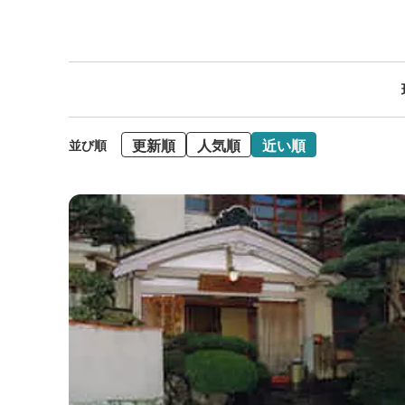
更新順
人気順
近い順
並び順