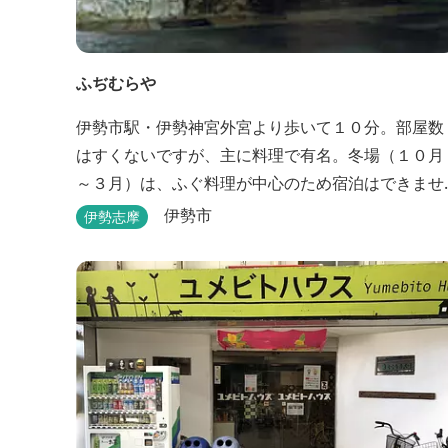
ふぢむらや
伊勢市駅・伊勢神宮外宮より歩いて１０分。部屋数
はすくないですが、主に料理で有名。冬場（１０月
～３月）は、ふぐ料理が中心のため宿泊はできませ
ん。他に季節ごとに地元素材を生かした特殊料理も
伊勢市
伊勢志摩
お楽しみ頂けます。