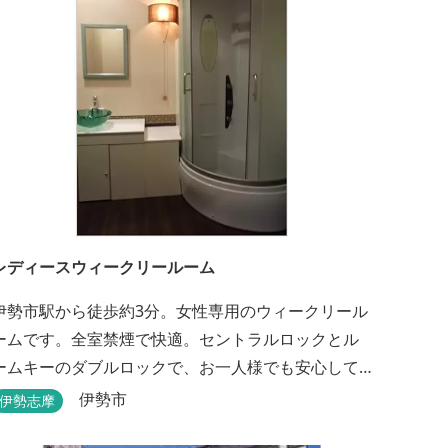
レディースウィークリールーム
伊勢市駅から徒歩約3分。女性専用のウィークリール
ームです。全室禁煙で快適。セントラルロックとル
ームキーのダブルロックで、お一人様でも安心して
宿泊できます。
伊勢市
伊勢志摩