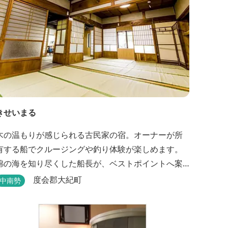
きせいまる
木の温もりが感じられる古民家の宿。オーナーが所
有する船でクルージングや釣り体験が楽しめます。
錦の海を知り尽くした船長が、ベストポイントへ案
内してくれます。
度会郡大紀町
中南勢