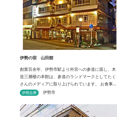
伊勢の宿 山田館
創業百余年、伊勢市駅より外宮への参道に面し、木
造三層楼の本館は、参道のランドマークとしてたく
さんのメディアに取り上げられています。 お食事も
伊勢志摩の食材をお値打ちに堪能できるとご好評い
伊勢市
伊勢志摩
ただいています。