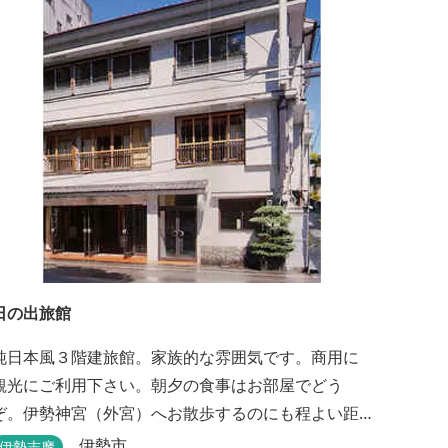
日の出旅館
純日本風３階建旅館。家族的な雰囲気です。商用に
観光にご利用下さい。朝夕の食事はお部屋でどう
ぞ。伊勢神宮（外宮）へお散歩するのにも程よい距
離です。
伊勢市
伊勢志摩