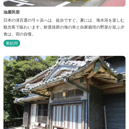
油屋民宿
日本の渚百選の弓ヶ浜へは、徒歩ですぐ。夏には、海水浴を楽しむ
観光客で賑わいます。鮮度抜群の海の幸と自家栽培の野菜が並ぶ夕
食は、宿の自慢。
東紀州