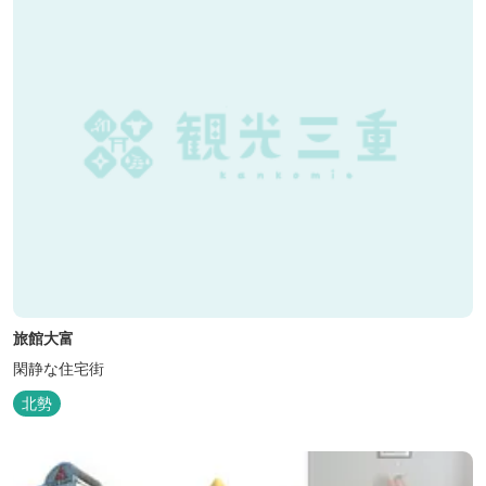
旅館大富
閑静な住宅街
北勢