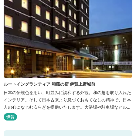
ルートイングランティア 和蔵の宿 伊賀上野城前
日本の伝統色を用い、町並みに調和する外観。和の趣を取り入れた
インテリア。そして日本古来より息づくおもてなしの精神で、日本
人の心になじむ安らぎを提供いたします。大浴場や駐車場などルー
トインホテルズの機能性や利便性はそのままに、穏やかな和のニュ
伊賀
アンスを湛えた空間は、ビジネスにも観光にも、幅広くお役立てい
ただけるホテルです。