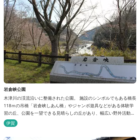
岩倉峡公園
木津川の渓流沿いに整備された公園。 施設のシンボルでもある橋長
118ｍの吊橋「岩倉峡しあん橋」やジャンボ遊具などがある体験学
習の丘、公園を一望できる見晴らしの丘があり、幅広い野外活動に
利用できるキャンプ場も併設されています。 川沿いには島ヶ原温泉
伊賀
やぶっちゃに至る「川辺の道」があり、旧岩倉水力発電所跡の水路
遺構を見ることができたり、春は桜、秋は紅葉の名所として楽しめ