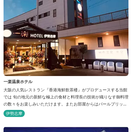
一楽温泉ホテル
大阪の人気レストラン『香港海鮮飲茶楼』がプロデュースする当館
では 旬の地元の新鮮な極上の食材と料理長の技術が織りなす御料理
の数々をお楽しみいただけます。またお部屋からはパールブリッジ
や真珠筏など、美しい景色が一望できます。「美肌の湯」として有
伊勢志摩
名な榊原温泉の運び湯を使用した大浴場も完備。