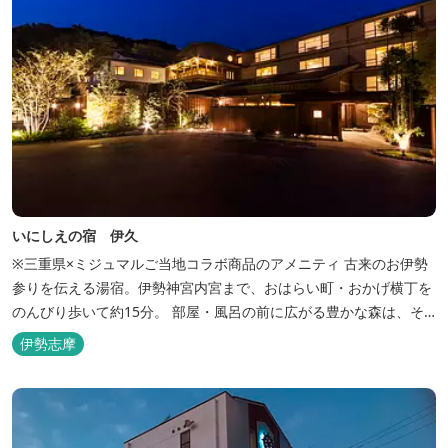
いにしえの宿 伊久
※三重県×ミジュマルご当地コラボ商品のアメニティ 古来のお伊勢
参りを伝える湯宿。伊勢神宮内宮まで、おはらい町・おかげ横丁を
のんびり歩いて約15分。 部屋・風呂の前に広がる豊かな森は、そ
のまま内宮の森へと連なっています。 お伊勢さんとつながってい
伊勢志摩
る・・そんな気持ちになる宿です。 館内には2つの大浴場と趣の異
なる３つの貸切露天風呂を楽しめます。