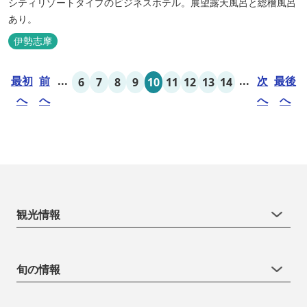
シティリゾートタイプのビジネスホテル。展望露天風呂と総檜風呂
あり。
伊勢志摩
最初
前
...
...
次
最後
6
7
8
9
10
11
12
13
14
へ
へ
へ
へ
観光情報
旬の情報