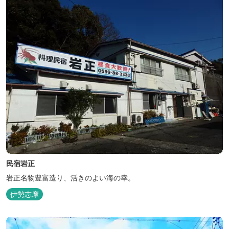
民宿岩正
岩正名物豊富造り、活きのよい海の幸。
伊勢志摩