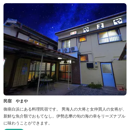
民宿 やまや
御座白浜にある料理民宿です。 男海人の大将と女仲買人の女将が、
新鮮な魚介類でおもてなし。伊勢志摩の旬の海の幸をリーズナブル
に味わうことができます。