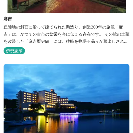
麻吉
丘陸地の斜面に沿って建てられた懸造り、創業200年の旅籠「麻
吉」は、かつての古市の繁栄を今に伝える存在です。 その館の土蔵
を改装した「麻吉歴史館」には、往時を物語る品々が蔵出しされ、
お伊勢参り華やかなりし頃へとお誘い致します。
伊勢志摩