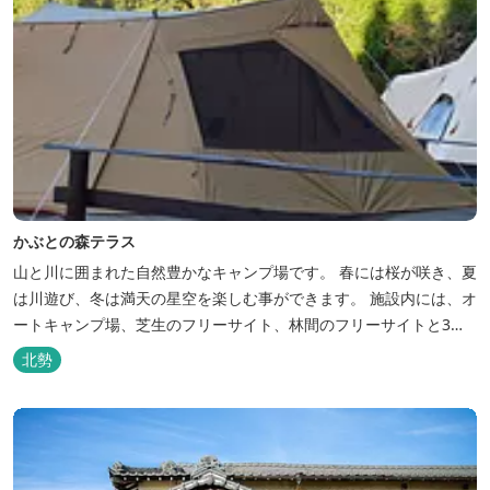
かぶとの森テラス
山と川に囲まれた自然豊かなキャンプ場です。 春には桜が咲き、夏
は川遊び、冬は満天の星空を楽しむ事ができます。 施設内には、オ
ートキャンプ場、芝生のフリーサイト、林間のフリーサイトと3種
類のキャンプ場があり、豊かな自然の中でのんびりとキャンプを楽
北勢
しむ事ができます。 テント泊が苦手な方や、小さなお子様連れの方
はコテージがおススメ。 大小合わせて6棟のコテージがあります。
キャン...