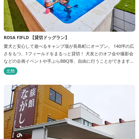
ROSA FIFLD 【貸切ドッグラン】
愛犬と安心して遊べるキャンプ場が長島町にオープン。 140坪の広
さをもつ、1フィールドをまるっと貸切！ 犬友とのオフ会や撮影会
などの企画イベントや手ぶらBBQ等、自由に行うことができます。
フードメニューも豊富で手ぶらでBBQを予算に合わせてお選びいた
北勢
だき、楽しんでいただくことがてぎます。 ドックランは全面人工芝
で水はけもよく、ワンちゃんの汚れを気にすることなく自由に遊
べ、エリア...