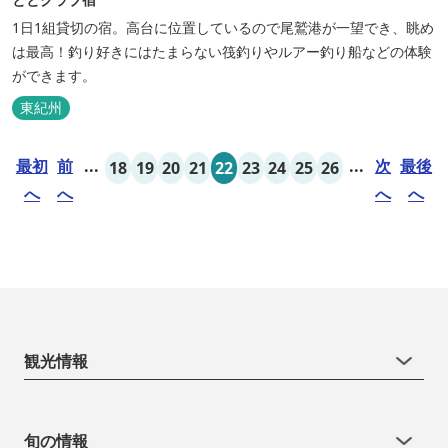
1日1組貸切の宿。高台に位置しているので尾鷲港が一望でき、眺め
は最高！釣り好きにはたまらない筏釣りやルアー釣り船などの体験
ができます。
東紀州
最初
前
...
...
次
最後
18
19
20
21
22
23
24
25
26
へ
へ
へ
へ
観光情報
旬の情報