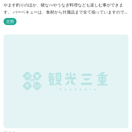
やます釣りのほか、猪なべやうなぎ料理なども楽しむ事ができま
す。 バーベキューは、食材から付属品まで全て揃っていますので手
ぶらで楽しむ事ができますよ！釣り掘がありますので、釣ったその
北勢
場で味わえる「マス釣り」も人気です。 宿泊施設も完備していま
す！ご家族で、友人で、様々なイベントで、ぜひご利用ください。