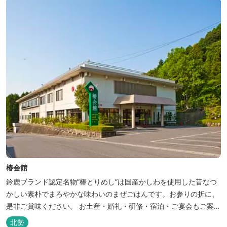
椿会館
鈴鹿ブランド認定名物”椿とりめし”は国産かしわを使用した昔なつ
かしい素朴でまろやかな味わいのまぜごはんです。お参りの折に、
是非ご賞味ください。 お土産・婚礼・研修・宿泊・ご宴会もご案内
しております。
北勢