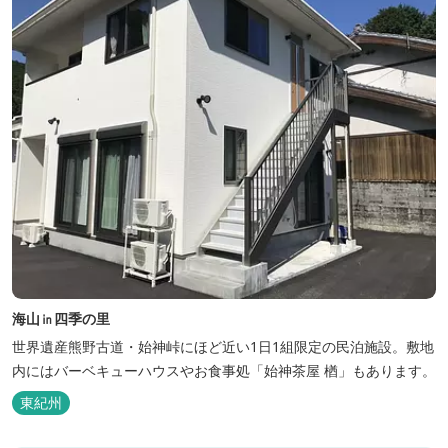
海山㏌四季の里
世界遺産熊野古道・始神峠にほど近い1日1組限定の民泊施設。敷地
内にはバーベキューハウスやお食事処「始神茶屋 楢」もあります。
東紀州