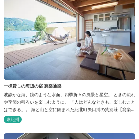
一棟貸しの海辺の宿 窮楽通楽
波静かな海、鏡のような水面、四季折々の風景と星空。 ときの流れ
や季節の移ろいを楽しむように、 「人はどんなときも、楽しむこと
はできる」。 海と山と空に囲まれた紀北町矢口浦の貸別荘【窮楽通
楽】。 中国古典『荘子』の一節「窮亦楽、通亦楽」から名づけまし
東紀州
た。 いつでも気軽にご利用ください。