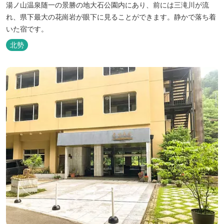
湯ノ山温泉随一の景勝の地大石公園内にあり、前には三滝川が流
れ、県下最大の花崗岩が眼下に見ることができます。静かで落ち着
いた宿です。
北勢