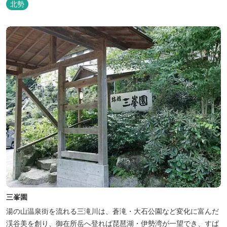
北勢
和初期の離れの客間を改装した貸切風呂（６タイプ）はレトロクラ
シカルな雰囲気でみなさまに好評をいただいております。夕食は部
屋食の為、お子様連れやカッ...
三峯園
湯の山温泉街を流れる三滝川は、蒼滝・大石公園など変化に富んだ
渓谷美を創り、御在所岳へ登れば琵琶湖・伊勢湾が一望でき、すば