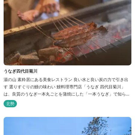
うなぎ四代目菊川
湯の山 素粋居にある美食レストラン 良い水と良い炭の力で引き出
す 選りすぐりの鰻の味わい 鰻料理専門店「うなぎ 四代目菊川」
は、良質のうなぎ一本丸ごとを蒲焼にした「一本うなぎ」で知られ
ます。大きさも太さも極上の鰻を厳選し、皮をパリッと焼き上げて
北勢
も身質がフワッとやわらかい、贅沢な食感を実現。 鮮度抜群の鰻を
毎日捌き、良質の炭で焼き立てを供します。素材から炭まで、鰻の
美味しさを熟...