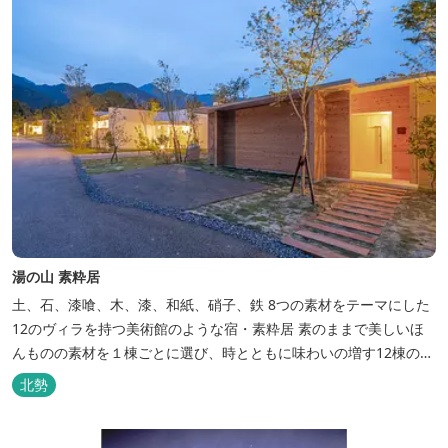
湯の山 素粋居
土、石、漆喰、木、漆、和紙、硝子、鉄 8つの素材をテーマにした
12のヴィラを持つ美術館のような宿・素粋居 素のままで美しいほ
んものの素材を１棟ごとに選び、時とともに味わいの増す12棟のヴ
ィラをつくりました。現代美術・工芸・古美術・アンティークをし
北勢
つらえた空間は、 とびきり居心地が良い美術館のよう。次はあのヴ
ィラで素材とアートに触れたい。 そんな滞在の楽しみが広がりま