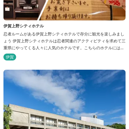
伊賀上野シティホテル
忍者ルームがある伊賀上野シティホテルで存分に観光を楽しみまし
ょう 伊賀上野シティホテルは忍者関連のアクティビティを求めて三
重県にやってくる人々に人気のホテルです。こちらのホテルには、
忍者の内装が施された部屋がいくつかあります。壁紙からトイレッ
伊賀
トペーパーに至るまで、忍者に関連したデザインモチーフがあしら
われています。 伊賀上野城や伊賀流忍者博物館から徒歩わずか10
分の位置にあるこのホテ...