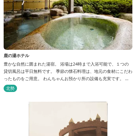
鹿の湯ホテル
豊かな自然に囲まれた湯宿。 浴場は24時まで入浴可能で、１つの
貸切風呂は平日無料です。 季節の懐石料理は、地元の食材にこだわ
ったものをご用意。 わんちゃんお預かり所の設備も充実です。 女
将手作りのお酢とカモシカソフトが人気です。 お食事処と大浴場の
北勢
脱衣所に最新の高機能換気設備を導入いたしました。