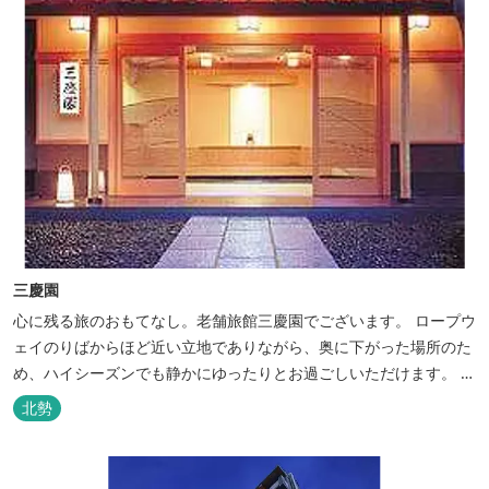
三慶園
心に残る旅のおもてなし。老舗旅館三慶園でございます。 ロープウ
ェイのりばからほど近い立地でありながら、奥に下がった場所のた
め、ハイシーズンでも静かにゆったりとお過ごしいただけます。 自
慢の大浴場からは、雄大な御在所岳を背に、御在所ロープウェイが
北勢
望めます。季節ごとに表情を変える湯の山の自然と対話しながら至
極のひとときをどうぞ。