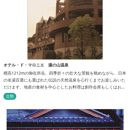
オテル・ド・マロニエ 湯の山温泉
標高1212mの御在所岳。四季折々の壮大な景観を眺めながら、日本
の名湯百選にも選ばれた伝説の天然温泉を心行くまでお楽しみいた
だけます。地産の食材を中心としたお料理は創作会席もしくはお箸
でもお楽しみいただける本格フレンチをお選びいただけ、会席・フ
北勢
レンチコースとも同じテーブルにてご賞味いただけます。また館内
やお食事は浴衣姿でお楽しみいただけます。ゆったり、気軽に安心
していただける会員制リゾートホ...