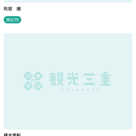
民宿 潮
東紀州
榎本渡船