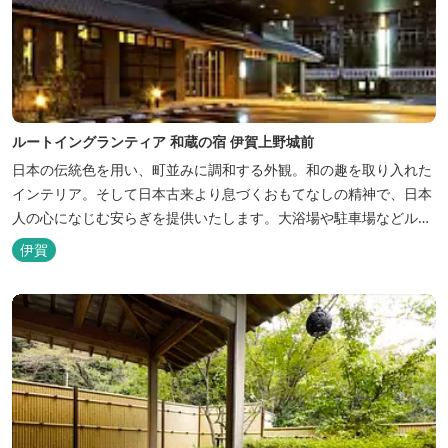
ルートイングランティア 和蔵の宿 伊賀上野城前
日本の伝統色を用い、町並みに調和する外観。和の趣を取り入れた
インテリア。そして日本古来より息づくおもてなしの精神で、日本
人の心になじむ安らぎを提供いたします。大浴場や駐車場などルー
トインホテルズの機能性や利便性はそのままに、穏やかな和のニュ
伊賀
アンスを湛えた空間は、ビジネスにも観光にも、幅広くお役立てい
ただけるホテルです。