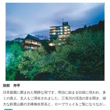
旅館 寿亭
日本庭園に囲まれた閑静な宿です。明治に始まる伝統に培われ、多
くの貴人、文人もご滞在されました。三滝川の渓流の音を聞き、雄
大な鈴鹿山脈の主峰御在所岳と、ロープウェイをご覧になりながら
お入りいただく露天風呂は気持ちがいいです。 また、庭園にある昭