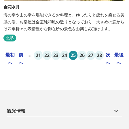
金花水月
海の幸や山の幸を堪能できるお料理と、ゆったりと疲れを癒せる美
肌の湯。お部屋は全室純和風の造りとなっており、大きめの窓から
は四季折々の表情豊かな御在所の景色をお楽しみ頂けます。
北勢
最初
前
...
次
最後
21
22
23
24
25
26
27
28
へ
へ
へ
へ
観光情報