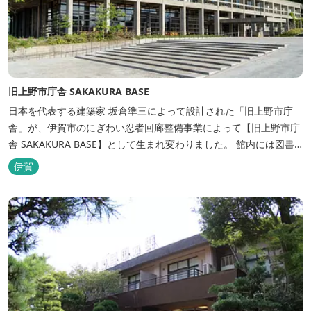
旧上野市庁舎 SAKAKURA BASE
日本を代表する建築家 坂倉準三によって設計された「旧上野市庁
舎」が、伊賀市のにぎわい忍者回廊整備事業によって【旧上野市庁
舎 SAKAKURA BASE】として生まれ変わりました。 館内には図書
館やホテル、カフェがあるほか、観光案内所「伊賀市観光インフォ
伊賀
メーションセンター」や伊賀の逸品を取り揃えた「伊賀百貨
Souvenir Shop」も併殺されています。