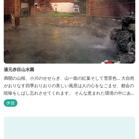
湯元赤目山水園
満開の山桜、小川のせせらぎ、山一面の紅葉そして雪景色… 大自然
がおりなす四季おりおりの美しい風景は人の心をなごませ、都会の
喧噪をしばし忘れさせてくれます。 そんな恵まれた環境の中にあ
る、純和風造りの閑静なたたずまい …それが赤目山水園です。 ま
伊賀
た、赤目山水園の園内からこんこんと湧き出る天然温泉「赤目温泉
山の湯」は、肌にやさしい美人と健康の湯として大勢のお客様に喜
んでいただいておりま...