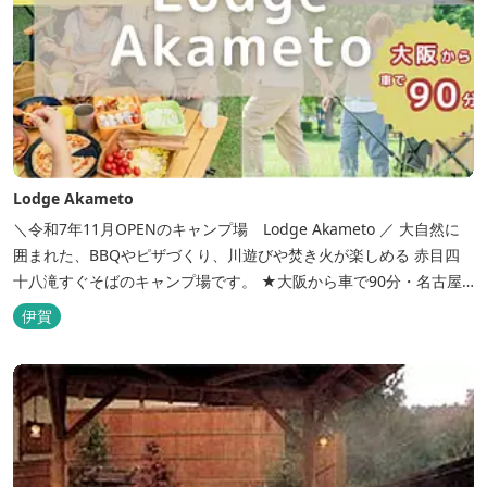
Lodge Akameto
＼令和7年11月OPENのキャンプ場 Lodge Akameto ／ 大自然に
囲まれた、BBQやピザづくり、川遊びや焚き火が楽しめる 赤目四
十八滝すぐそばのキャンプ場です。 ★大阪から車で90分・名古屋
から120分の好アクセス！ ★専用テラス付きバンガローでは、BBQ
伊賀
をしながら子どもが川遊びをしているのが見れる！ ★Wi-Fiがつな
がります！ ★日帰りBBQや大人数での研修も...