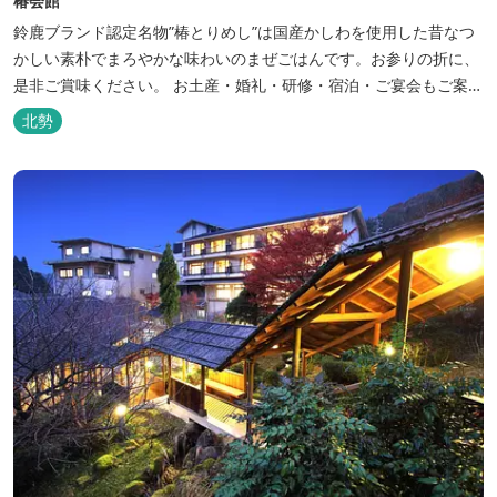
椿会館
鈴鹿ブランド認定名物”椿とりめし”は国産かしわを使用した昔なつ
かしい素朴でまろやかな味わいのまぜごはんです。お参りの折に、
是非ご賞味ください。 お土産・婚礼・研修・宿泊・ご宴会もご案内
しております。
北勢