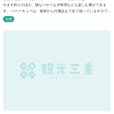
やます釣りのほか、猪なべやうなぎ料理なども楽しむ事ができま
す。 バーベキューは、食材から付属品まで全て揃っていますので手
ぶらで楽しむ事ができますよ！釣り掘がありますので、釣ったその
北勢
場で味わえる「マス釣り」も人気です。 宿泊施設も完備していま
す！ご家族で、友人で、様々なイベントで、ぜひご利用ください。