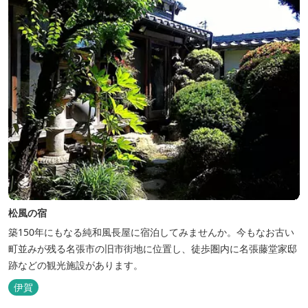
松風の宿
築150年にもなる純和風長屋に宿泊してみませんか。今もなお古い
町並みが残る名張市の旧市街地に位置し、徒歩圏内に名張藤堂家邸
跡などの観光施設があります。
伊賀