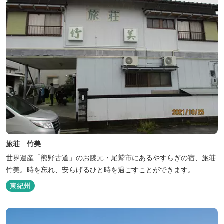
旅荘 竹美
世界遺産「熊野古道」のお膝元・尾鷲市にあるやすらぎの宿、旅荘
竹美。時を忘れ、安らげるひと時を過ごすことができます。
東紀州