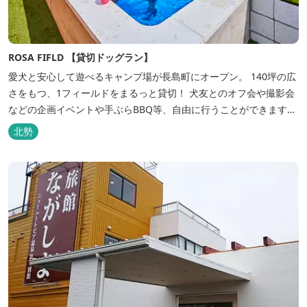
ROSA FIFLD 【貸切ドッグラン】
愛犬と安心して遊べるキャンプ場が長島町にオープン。 140坪の広
さをもつ、1フィールドをまるっと貸切！ 犬友とのオフ会や撮影会
などの企画イベントや手ぶらBBQ等、自由に行うことができます。
フードメニューも豊富で手ぶらでBBQを予算に合わせてお選びいた
北勢
だき、楽しんでいただくことがてぎます。 ドックランは全面人工芝
で水はけもよく、ワンちゃんの汚れを気にすることなく自由に遊
べ、エリア...