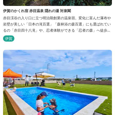
伊賀のかくれ宿 赤目温泉 隠れの湯 対泉閣
赤目渓谷の入り口に立つ明治期創業の温泉宿。変化に富んだ瀑布や
岩壁が美しい「日本の滝百選」「森林浴の森百選」にも選ばれてい
るの「赤目四十八滝」や、忍者体験ができる「忍者の森」へ徒歩５
分と観光にも好立地です。 地下１０００メートルから湧くアルカリ
伊賀
性単純温泉はしっとり滑らかな肌触りで美肌効果も期待できます。
地元のスギ材を用いた大浴場は、泡風呂を備えた「上忍の湯」、打
たせ湯を備えた「くのいちの...