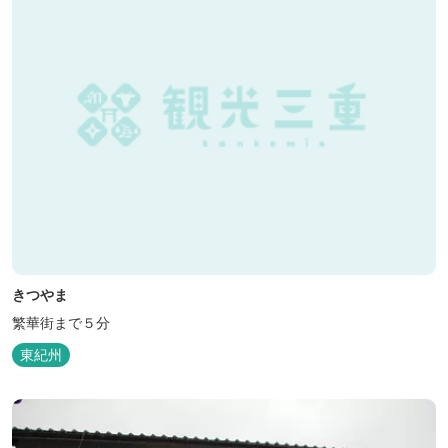
きつやま
繁華街まで５分
東紀州