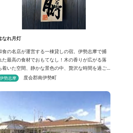
はなれ月灯
和食の名店が運営する一棟貸しの宿。伊勢志摩で捕
れた最高の食材でおもてなし！木の香りが広がる落
ち着いた空間、静かな景色の中、贅沢な時間を過ご
せます。
度会郡南伊勢町
伊勢志摩