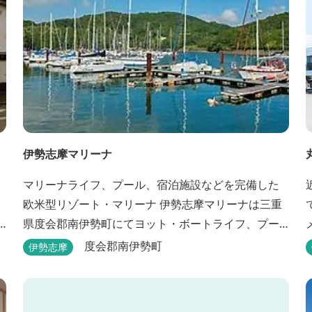
伊勢志摩マリーナ
マリーナライフ、プール、宿泊施設などを完備した
欧米型リゾート・マリーナ 伊勢志摩マリーナは三重
県度会郡南伊勢町にてヨット・ボートライフ、プー
ル、 宿泊施設などが完備した欧米型リゾート・マリ
度会郡南伊勢町
伊勢志摩
ーナの管理・運営を行っております。