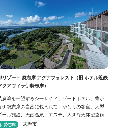
都リゾート 奥志摩 アクアフォレスト（旧 ホテル近鉄
アクアヴィラ伊勢志摩）
英虞湾を一望するシーサイドリゾートホテル。豊か
な伊勢志摩の自然に包まれて、ゆとりの客室、大型
プール施設、天然温泉、エステ、大きな天体望遠鏡
を備える天文館など、ゆっくりとした時間を楽しみ
志摩市
伊勢志摩