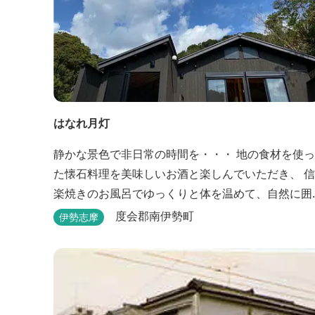
はなれ月灯
静かな景色で非日常の時間を・・・ 地の食材を使っ
た懐石料理を美味しいお酒と楽しんでいただき、 信
楽焼きのお風呂でゆっくりと体を温めて、自然に囲
まれながら日頃の疲れを癒してください。
度会郡南伊勢町
伊勢志摩