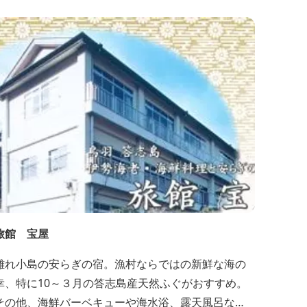
ながら過ごすことができます。 屋内プール：通年 屋
外プール：2025年7月19日（土）～8月31日（日）
旅館 宝屋
離れ小島の安らぎの宿。漁村ならではの新鮮な海の
幸、特に10～３月の答志島産天然ふぐがおすすめ。
その他、海鮮バーベキューや海水浴、露天風呂な