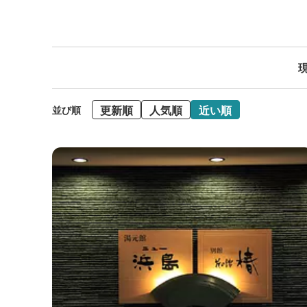
現
更新順
人気順
近い順
並び順